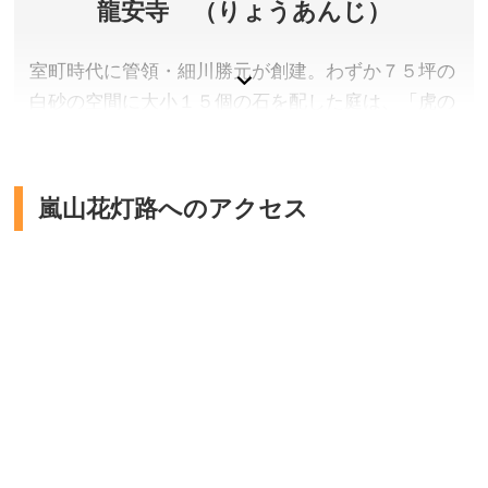
龍安寺 （りょうあんじ）
室町時代に管領・細川勝元が創建。わずか７５坪の
白砂の空間に大小１５個の石を配した庭は、「虎の
子渡しの庭」または「七五三の庭」と呼ばれていま
す。１９９４年（平成６）１２月に石庭および境内
全域が「古都京都の文化財」として世界遺産に登録
嵐山花灯路へのアクセス
されました。
京都府京都市右京区
拝観料／大人600円、高校生500円、小・中学生300円
拝観時間／3月1日〜11月30日 8:00〜17:00、12月1
日〜2月末日 8:30〜16:30 ※朱印受付 9:00〜16:00(都
合により早く締め切る場合があります)
定休日／無休
アクセス／京福電鉄 龍安寺駅より徒歩約7分。JR・近畿
日本鉄道 京都駅より市バス(50番系統)で「立命館大学