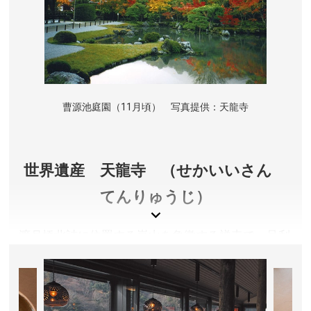
曹源池庭園（11月頃） 写真提供：天龍寺
世界遺産 天龍寺 （せかいいさん
てんりゅうじ）
渡月橋北詰に位置する嵐山を象徴する禅寺で、足利
尊氏が後醍醐天皇の菩提を弔う為に夢窓疎石を開山
として建立。世界遺産でもある池泉回遊式の曹源池
庭園は必見です。