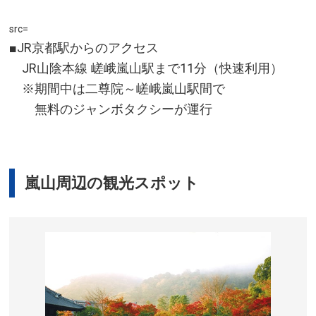
前」バス停下車、徒歩約7分。阪急電鉄 大宮駅より市バ
ス(52・55番系統)で「立命館大学前」バス停下車、徒歩
src=
約7分。京阪電鉄 三条駅より市バス(59番系統)で「竜安
■JR京都駅からのアクセス
寺前」バス停下車すぐ。
JR山陰本線 嵯峨嵐山駅まで11分（快速利用）
所在地／京都府京都市右京区龍安寺御陵下町13
※期間中は二尊院～嵯峨嵐山駅間で
お問い合わせ／075-463-2216(宗教法人 龍安寺)
無料のジャンボタクシーが運行
龍安寺 公式サイト
嵐山周辺の観光スポット