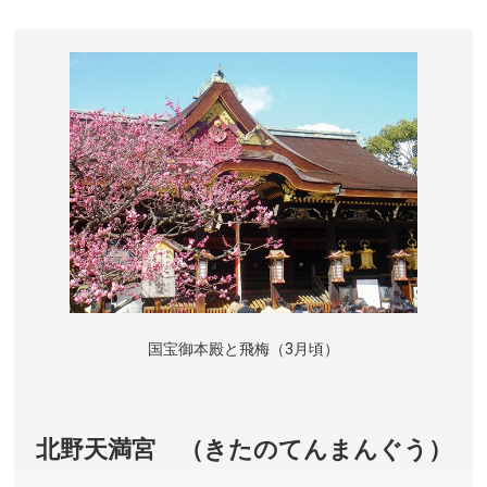
国宝御本殿と飛梅（3月頃）
北野天満宮 （きたのてんまんぐう）