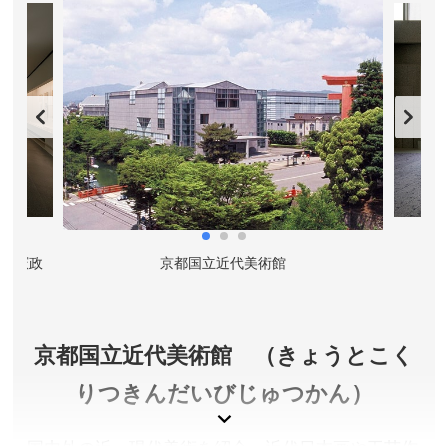
庭園を１８０度のパノラマで眺められる母屋の庭園
カフェも営業しています。
京都府京都市
入場料／600円（4/1～9・24～30、5/1～31、9/24～
30、10/15～21、11/1～5、12/1～3は900円 11/6～
26は1,100円)
入場予約受付期間／ご来場希望日の30日前～ご希望日
当日の一時間前
営業時間／4月〜9月 9:00〜18:00、10月〜3月 9:00〜
17:00 (最終入場は閉場時間の30分前まで)
河田憲政
京都国立近代美術館
定休日／12月29日～12月31日
アクセス／京都市バス「神宮道」バス停または「岡崎公
園・美術館・平安神宮前」バス停下車、徒歩約10分。
京都国立近代美術館 （きょうとこく
京都市営地下鉄東西線 蹴上駅より徒歩約7分。京都駅よ
りタクシーで約20分。 ※詳しくは公式サイトをご確
りつきんだいびじゅつかん）
認ください。
所在地／京都府京都市左京区南禅寺草川町