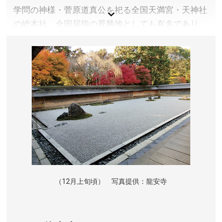
学問の神様・菅原道真公を祀る全国天満宮・天神社
の総本社。全国屈指の景勝地としても有名であり、
春は梅苑、秋にはもみじ苑を公開しています。
京都府京都市
参拝料／無料
参拝時間／7:00〜20:30 ※時期によって変動あり。詳し
くは公式サイトをご確認ください。
定休日／なし
アクセス／京福電車 白梅町駅より徒歩約5分 ※詳しく
は公式サイトをご確認ください。
所在地／京都府京都市上京区馬喰町
お問い合わせ／075-461-0005(北野天満宮社務所)
北野天満宮 公式サイト
（12月上旬頃） 写真提供：龍安寺