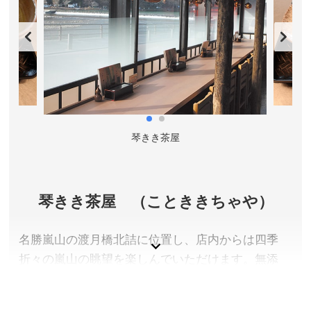
京都府京都市
参拝料／【庭園(曹源池・百花苑)】高校生以上500円、
小中学生300円、未就学児無料 【諸堂(大方丈・書
院・多宝殿)】庭園参拝料に300円追加 【法堂「雲龍
図」特別公開】一人500円(庭園・諸堂参拝料とは別)
参拝時間(庭園)／8:30～17:00(受付終了16:50/庭園受
付･北門受付) ※諸堂は8:30～16:45(受付終了16:30) 、
琴きき茶屋
法堂は土曜日･日曜日･祝日のみ公開(但し、春・夏盆・
秋は毎日公開期間あり)
※詳しくは公式サイトをご確認ください。
定休日／年中無休 ※諸堂参拝は行事のため参拝できな
琴きき茶屋 （ことききちゃや）
い日あり。
アクセス／JR嵯峨野線 嵯峨嵐山駅より徒歩約13分。阪
名勝嵐山の渡月橋北詰に位置し、店内からは四季
急電車 嵐山駅より徒歩約15分。市バス(11、28、93番)
折々の嵐山の眺望を楽しんでいただけます。無添
で「嵐山天龍寺前」バス停下車すぐ。京都バス(61、
加・無着色の櫻もちが名物です。
72、83番)で「京福嵐山駅前」バス停下車すぐ。
所在地／京都府京都市右京区嵯峨天龍寺芒ノ馬場町68
京都府京都市