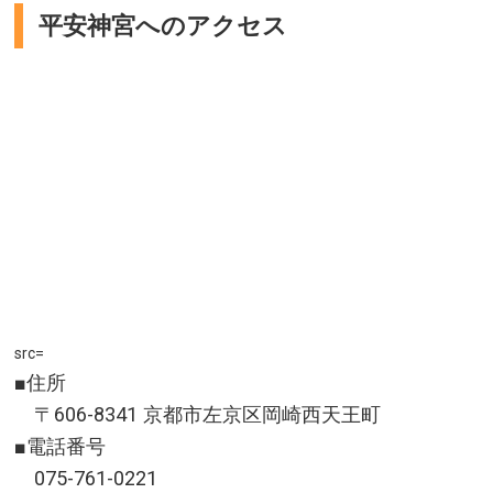
お問い合わせ／075-881-1235(大本山 天龍寺)
平安神宮へのアクセス
営業時間／11:00～17:00
天龍寺 公式サイト
定休日／木曜日(祝日は営業)、水曜日不定休
アクセス／嵐電 嵐山駅より徒歩約2分
所在地／京都府京都市右京区嵯峨天龍寺芒の馬場町
お問い合わせ／075-861-0184(本家桜餅 琴きき茶屋)
琴きき茶屋 公式サイト
src=
■住所
〒606-8341 京都市左京区岡崎西天王町
■電話番号
075-761-0221