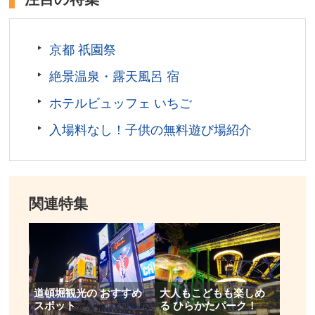
お問い合わせ／075-761-4111(京都国立近代美術館)
京都国立近代美術館 公式サイト
京都 祇園祭
絶景温泉・露天風呂 宿
ホテルビュッフェ いちご
入場料なし！子供の無料遊び場紹介
関連特集
道頓堀観光の おすすめ
大人もこどもも楽しめ
スポット
る ひらかたパーク！