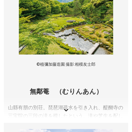
©植彌加藤造園 撮影:相模友士郎
無鄰菴 （むりんあん）
山縣有朋の別荘。琵琶湖疏水を引き入れ、醍醐寺の
三宝院の三段の滝を模したという、滝や芝生を配し
た野趣あふれる庭園は明治の名園として高名です。