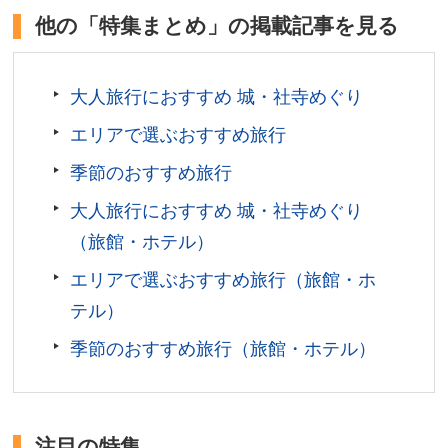
国内外の近・現代美術を紹介。近代日本画や工芸作
お問い合わせ／075-771-3909(無鄰菴管理事務所 植
他の「特集まとめ」の掲載記事を見る
品、写真コレクション等が充実しています。
彌加藤造園株式会社)
無鄰菴 公式サイト
京都府京都市
大人旅行におすすめ 城・社寺めぐり
観覧料(コレクション展)／一般430円、大学生130円、
高校生以下・18歳未満・65歳以上は無料 ※企画展は
エリアで選ぶおすすめ旅行
各展覧会によって異なります。詳しくは公式サイトをご
季節のおすすめ旅行
確認ください。
開館時間／通常時間 10:00〜18:00(入館17:30まで)、企
大人旅行におすすめ 城・社寺めぐり
画展開催中の毎週金曜日は20:00まで(入館19:30まで）
（旅館・ホテル）
休館日／毎週月曜日(月曜日が休日に当たる場合は、翌
エリアで選ぶおすすめ旅行（旅館・ホ
日が休館)、年末・年始、展示替期間 ※開館時間、休
館日は臨時に変更する場合があります。
テル）
アクセス／JR・近鉄 京都駅より市バス(5番 銀閣寺・岩
季節のおすすめ旅行（旅館・ホテル）
倉行)で「岡崎公園 美術館・平安神宮前」バス停下車す
ぐ。地下鉄東西線 東山駅より徒歩約10分。 ※詳しく
は公式サイトをご確認ください。
所在地／京都府京都市左京区岡崎円勝寺町26-1
注目の特集