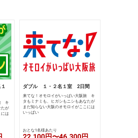
名１
ダブル １・２名１室 2日間
来てな！オモロイがいっぱい大阪旅 キ
タもミナミも、ヒガシもニシもあなたが
旅 キ
まだ知らない大阪のオモロイがここには
なたが
いっぱい
こには
おとな1名様あたり
円
22,100円〜46,300円