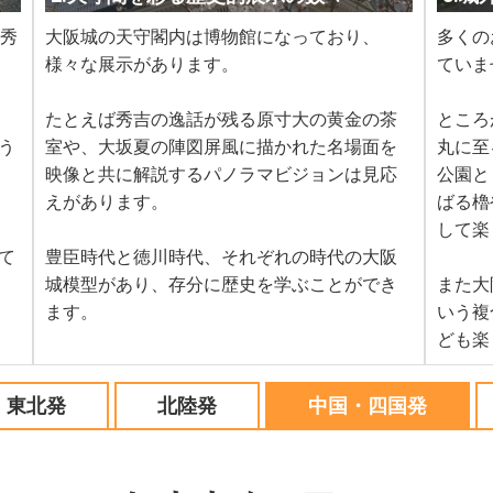
臣秀
大阪城の天守閣内は博物館になっており、
多くの
様々な展示があります。
ていま
たとえば秀吉の逸話が残る原寸大の黄金の茶
ところ
う
室や、大坂夏の陣図屏風に描かれた名場面を
丸に至
映像と共に解説するパノラマビジョンは見応
公園と
えがあります。
ばる櫓
、
して楽
て
豊臣時代と徳川時代、それぞれの時代の大阪
城模型があり、存分に歴史を学ぶことができ
また大
ます。
いう複
ども楽
東北発
北陸発
中国・四国発