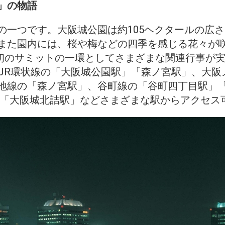
」の物語
の一つです。大阪城公園は約105ヘクタールの広
また園内には、桜や梅などの四季を感じる花々が
令和初のサミットの一環としてさまざまな関連行事が
。JR環状線の「大阪城公園駅」「森ノ宮駅」、大
地線の「森ノ宮駅」、谷町線の「谷町四丁目駅」
の「大阪城北詰駅」などさまざまな駅からアクセス