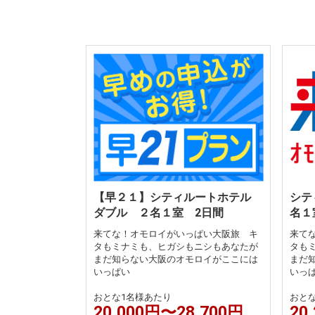
【早２１】シティルートホテル
シテ
ダブル ２名１室 2日間
名１
来てな！オモロイがいっぱい大阪旅 キ
来て
タもミナミも、ヒガシもニシもあなたが
タも
まだ知らない大阪のオモロイがここには
まだ
いっぱい
いっ
おとな1名様あたり
おと
20,000円〜28,700円
20