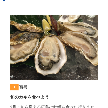
広島 宮島
1
旬のカキを食べよう
2月に旬を迎える広島の牡蠣を食べに行きませ