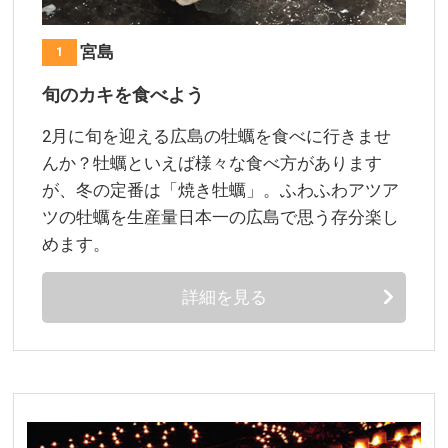
広島 宮島
1
旬のカキを食べよう
2月に旬を迎える広島の牡蠣を食べに行きませ
んか？牡蠣といえば様々な食べ方があります
が、冬の定番は「焼き牡蠣」。ふわふわアツア
ツの牡蠣を生産量日本一の広島で思う存分楽し
めます。
詳細を見る