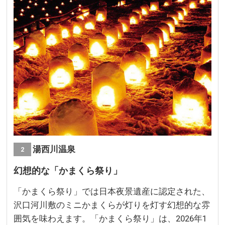
栃木 湯西川温泉
2
幻想的な「かまくら祭り」
「かまくら祭り」では日本夜景遺産に認定された、
沢口河川敷のミニかまくらが灯りを灯す幻想的な雰
囲気を味わえます。「かまくら祭り」は、2026年1