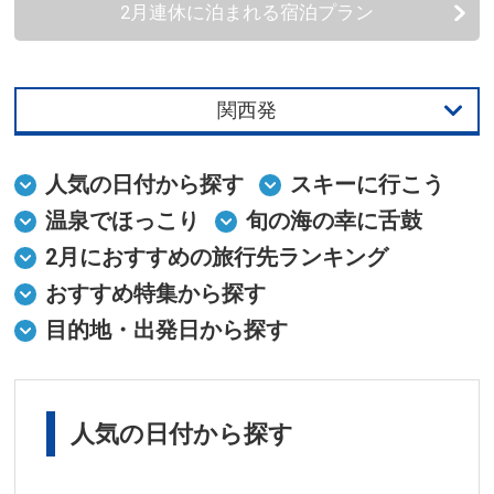
2月連休に泊まれる宿泊プラン
関西発
首都圏発
人気の日付から探す
スキーに行こう
中部発
温泉でほっこり
旬の海の幸に舌鼓
2月におすすめの旅行先ランキング
関西発
おすすめ特集から探す
九州発
目的地・出発日から探す
中国・四国発
東北発
人気の日付から探す
北海道発