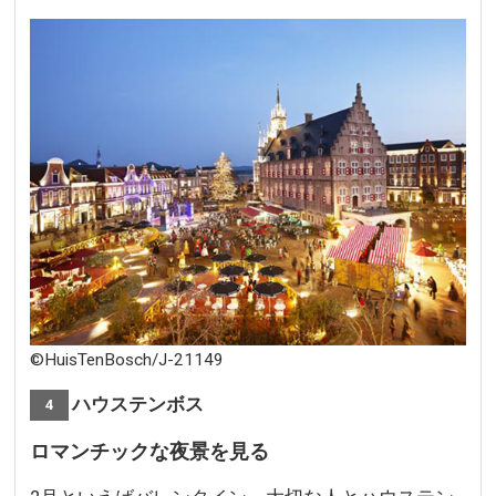
©HuisTenBosch/J-21149
長崎 ハウステンボス
4
ロマンチックな夜景を見る