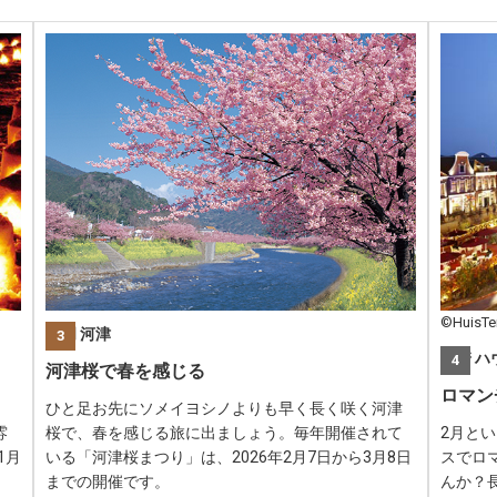
©HuisTe
静岡 河津
3
長崎 
4
河津桜で春を感じる
ロマン
、
ひと足お先にソメイヨシノよりも早く長く咲く河津
雰
桜で、春を感じる旅に出ましょう。毎年開催されて
2月と
1月
いる「河津桜まつり」は、2026年2月7日から3月8日
スでロ
までの開催です。
んか？