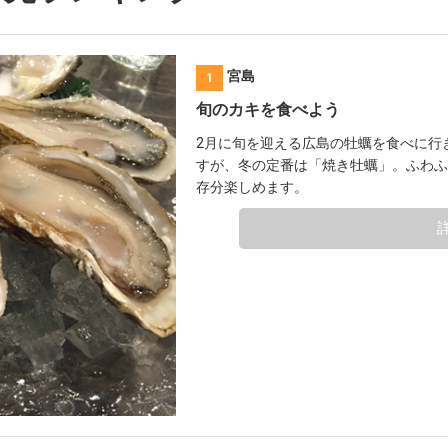
広島 宮島
1
旬のカキを食べよう
2月に旬を迎える広島の牡蠣を食べに行
すが、冬の定番は「焼き牡蠣」。ふわふ
存分楽しめます。