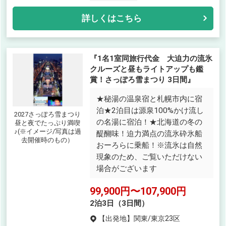
詳しくはこちら
『1名1室同旅行代金 大迫力の流氷
クルーズと昼もライトアップも鑑
賞！さっぽろ雪まつり 3日間』
★秘湯の温泉宿と札幌市内に宿
泊★2泊目は源泉100%かけ流し
2027さっぽろ雪まつり
の名湯に宿泊！★北海道の冬の
昼と夜でたっぷり満喫
♪(※イメージ/写真は過
醍醐味！迫力満点の流氷砕氷船
去開催時のもの）
おーろらに乗船！※流氷は自然
現象のため、ご覧いただけない
場合がございます
99,900円〜107,900円
2泊3日（3日間）
【出発地】
関東/東京23区