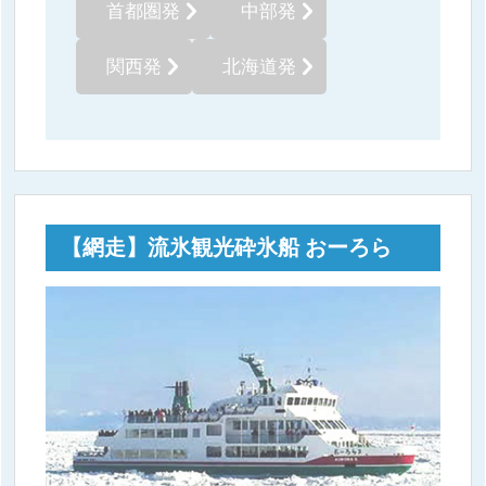
首都圏発
中部発
関西発
北海道発
【網走】流氷観光砕氷船 おーろら