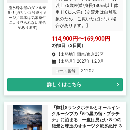
以上75歳未満/身長130㎝以上体
流氷砕氷船のダブル乗
重110㎏未満)【※流氷は自然現
船！(ガリンコ号※イメ
ージ／流氷は気象条件
象のため、ご覧いただけない場
により見られない場合
合があります。】
があります)
114,900円〜169,900円
2泊3日（3日間）
【出発地】
関東/東京23区
【出発月】
2027年 1,2,3月
31202
コース番号
詳しくはこちら
『弊社Sランクホテルとオールイン
クルーシブの「5つ星の宿・プラチ
ナ」に泊まる 一度は見たい８つの
絶景と珠玉のオホーツク流氷紀行 ３