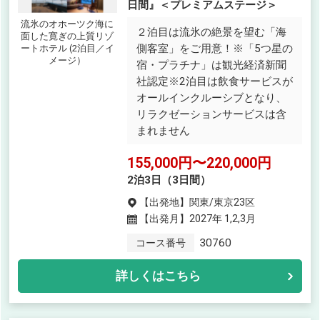
日間』＜プレミアムステージ＞
流氷のオホーツク海に
２泊目は流氷の絶景を望む「海
面した寛ぎの上質リゾ
側客室」をご用意！※「5つ星の
ートホテル (2泊目／イ
メージ）
宿・プラチナ」は観光経済新聞
社認定※2泊目は飲食サービスが
オールインクルーシブとなり、
リラクゼーションサービスは含
まれません
155,000円〜220,000円
2泊3日（3日間）
【出発地】
関東/東京23区
【出発月】
2027年 1,2,3月
30760
コース番号
詳しくはこちら