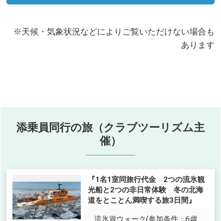
北海道発
※天候・気象状況などによりご覧いただけない場合も
東北発
あります
中国・四国発
添乗員同行の旅（クラブツーリズム主
催）
『1名1室同旅行代金 2つの流氷観
光船と2つの非日常体験 冬の北海
道をとことん満喫する旅3日間』
流氷遊ウォーク(参加条件：6歳