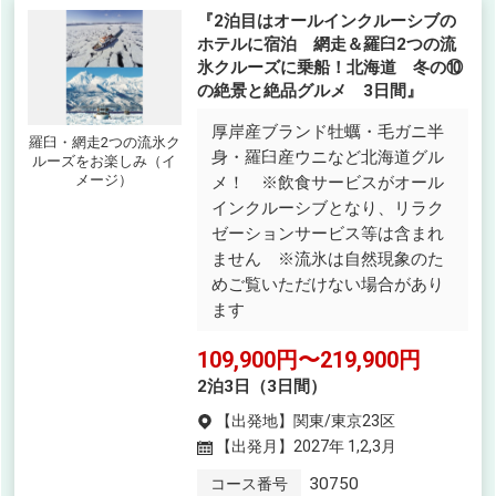
『2泊目はオールインクルーシブの
ホテルに宿泊 網走＆羅臼2つの流
氷クルーズに乗船！北海道 冬の⑩
の絶景と絶品グルメ 3日間』
厚岸産ブランド牡蠣・毛ガニ半
羅臼・網走2つの流氷ク
身・羅臼産ウニなど北海道グル
ルーズをお楽しみ（イ
メージ）
メ！ ※飲食サービスがオール
インクルーシブとなり、リラク
ゼーションサービス等は含まれ
ません ※流氷は自然現象のた
めご覧いただけない場合があり
ます
109,900円〜219,900円
2泊3日（3日間）
【出発地】
関東/東京23区
【出発月】
2027年 1,2,3月
30750
コース番号