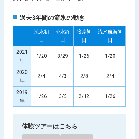
過去3年間の流氷の動き
流氷初
流氷終
接岸初
流氷航海初
日
日
日
日
2021
1/20
3/29
1/26
1/20
年
2020
2/4
4/3
2/8
2/4
年
2019
1/26
3/5
2/12
1/26
年
体験ツアーはこちら