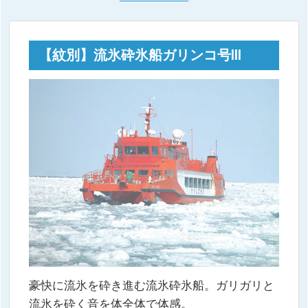
【紋別】流氷砕氷船ガリンコ号III
豪快に流氷を砕き進む流氷砕氷船。ガリガリと
流氷を砕く音を体全体で体感。