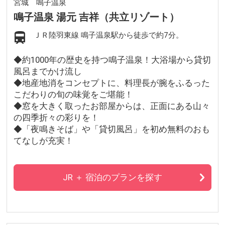
宮城 鳴子温泉
鳴子温泉 湯元 吉祥（共立リゾート）
ＪＲ陸羽東線 鳴子温泉駅から徒歩で約7分。
◆約1000年の歴史を持つ鳴子温泉！大浴場から貸切
風呂までかけ流し
◆地産地消をコンセプトに、料理長が腕をふるった
こだわりの旬の味覚をご堪能！
◆窓を大きく取ったお部屋からは、正面にある山々
の四季折々の彩りを！
◆「夜鳴きそば」や「貸切風呂」を初め無料のおも
てなしが充実！
JR ＋ 宿泊のプランを探す