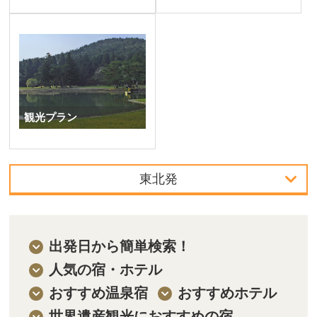
観光プラン​
東北発
首都圏発
中部発
出発日から簡単検索！
人気の宿・ホテル
関西発
おすすめ温泉宿
おすすめホテル
東北発
世界遺産観光におすすめの宿