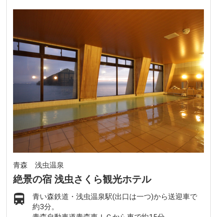
青森 浅虫温泉
絶景の宿 浅虫さくら観光ホテル
青い森鉄道・浅虫温泉駅(出口は一つ)から送迎車で
約3分。
青森自動車道青森東ＩＣから車で約15分。