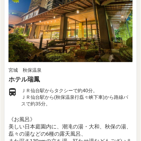
宮城 秋保温泉
ホテル瑞鳳
ＪＲ仙台駅からタクシーで約40分。
ＪＲ仙台駅から(秋保温泉行磊々峡下車)から路線バ
スで約35分。
《お風呂》
美しい日本庭園内に、潮滝の湯・大和、秋保の湯、
磊々の湯などの6種の露天風呂、
また深さ130cmの立ち湯、打たせ湯などもございま