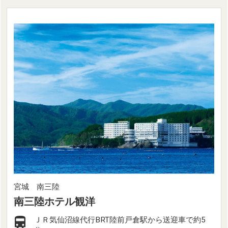
宮城 南三陸
南三陸ホテル観洋
ＪＲ気仙沼線代行BRT陸前戸倉駅から送迎車で約5