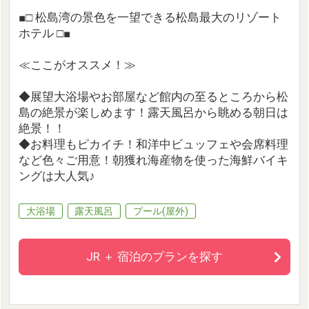
■□ 松島湾の景色を一望できる松島最大のリゾート
ホテル □■
≪ここがオススメ！≫
◆展望大浴場やお部屋など館内の至るところから松
島の絶景が楽しめます！露天風呂から眺める朝日は
絶景！！
◆お料理もピカイチ！和洋中ビュッフェや会席料理
など色々ご用意！朝獲れ海産物を使った海鮮バイキ
ングは大人気♪
大浴場
露天風呂
プール(屋外)
JR ＋ 宿泊のプランを探す