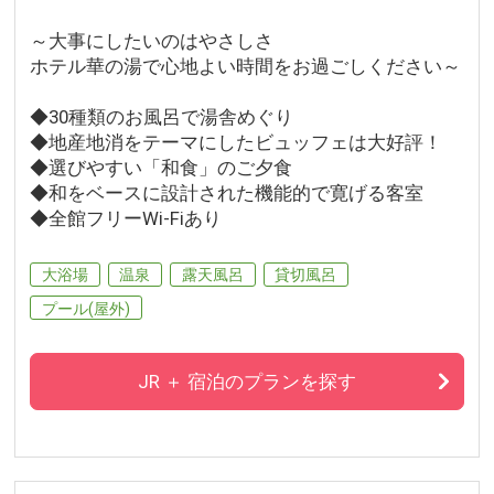
～大事にしたいのはやさしさ
ホテル華の湯で心地よい時間をお過ごしください～
◆30種類のお風呂で湯舎めぐり
◆地産地消をテーマにしたビュッフェは大好評！
◆選びやすい「和食」のご夕食
◆和をベースに設計された機能的で寛げる客室
◆全館フリーWi-Fiあり
大浴場
温泉
露天風呂
貸切風呂
プール(屋外)
JR ＋ 宿泊のプランを探す