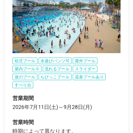
幼児プール
水遊びパンツ可
屋外プール
屋内プール※
流れるプール
スライダー
波のプール
ちびっこプール
温泉プールあり
すべり台
営業期間
2026年7月11日(土)～9月28日(月)
営業時間
時期によって異なります。