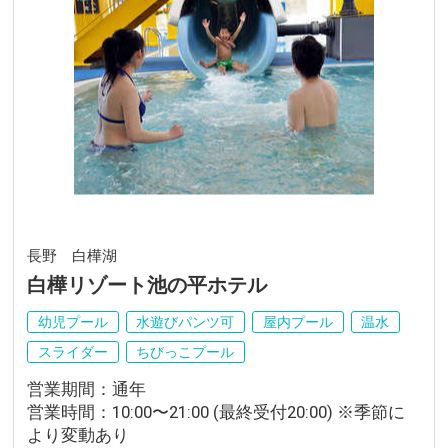
長野 白樺湖
白樺リゾート池の平ホテル
幼児プール
水遊びパンツ可
屋内プール
温水
スライダー
ちびっこプール
営業期間：通年
営業時間：10:00〜21:00 (最終受付20:00) ※季節に
より変動あり