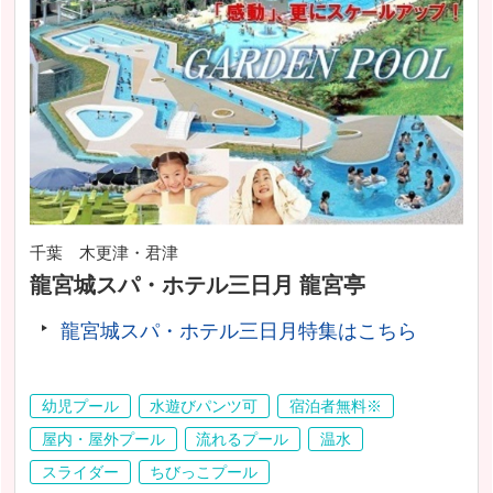
千葉 木更津・君津
龍宮城スパ・ホテル三日月 龍宮亭
龍宮城スパ・ホテル三日月特集はこちら
幼児プール
水遊びパンツ可
宿泊者無料※
屋内・屋外プール
流れるプール
温水
スライダー
ちびっこプール