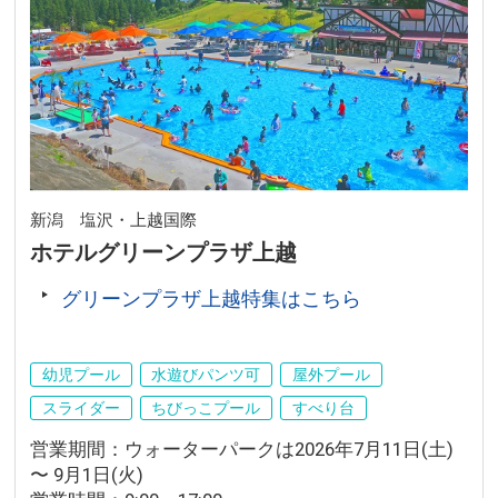
新潟 塩沢・上越国際
ホテルグリーンプラザ上越
グリーンプラザ上越特集はこちら
幼児プール
水遊びパンツ可
屋外プール
スライダー
ちびっこプール
すべり台
営業期間：ウォーターパークは2026年7月11日(土)
〜 9月1日(火)