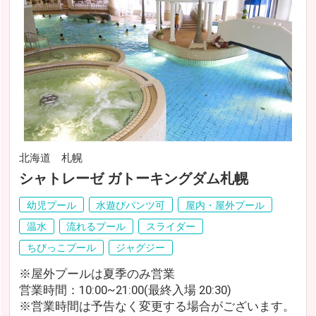
北海道 札幌
シャトレーゼ ガトーキングダム札幌
幼児プール
水遊びパンツ可
屋内・屋外プール
温水
流れるプール
スライダー
ちびっこプール
ジャグジー
※屋外プールは夏季のみ営業
営業時間：10:00~21:00(最終入場 20:30)
※営業時間は予告なく変更する場合がございます。