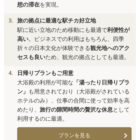
想の滞在
を実現。
旅の拠点に最適な駅チカ好立地
駅に近い立地のため移動にも最適で
利便性が
高い
。ビジネスでの利用はもちろん、四季
折々の日本文化が体験できる
観光地へのアク
セスも良い
ため、観光の拠点としても最適。
日帰りプランもご用意
大浴殿の利用が可能な
「湯ったり日帰りプラ
ン」
も用意されており（大浴殿がされている
ホテルのみ）、仕事の合間に使って効率を高
めたり、
旅行の隙間時間の贅沢な休息
として
利用するのに最適。
プランを見る