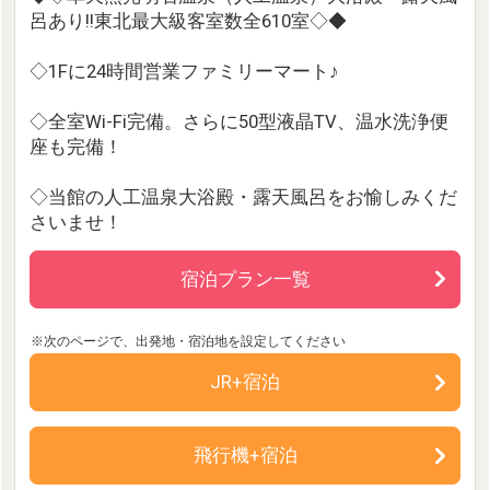
呂あり!!東北最大級客室数全610室◇◆
◇1Fに24時間営業ファミリーマート♪
◇全室Wi-Fi完備。さらに50型液晶TV、温水洗浄便
座も完備！
◇当館の人工温泉大浴殿・露天風呂をお愉しみくだ
さいませ！
宿泊プラン一覧
JR+宿泊
飛行機+宿泊