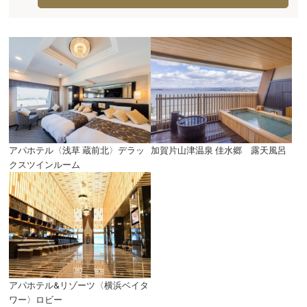
アパホテル〈浅草 蔵前北〉デラッ
加賀片山津温泉 佳水郷 露天風呂
クスツインルーム
アパホテル&リゾーツ〈横浜ベイタ
ワー〉ロビー