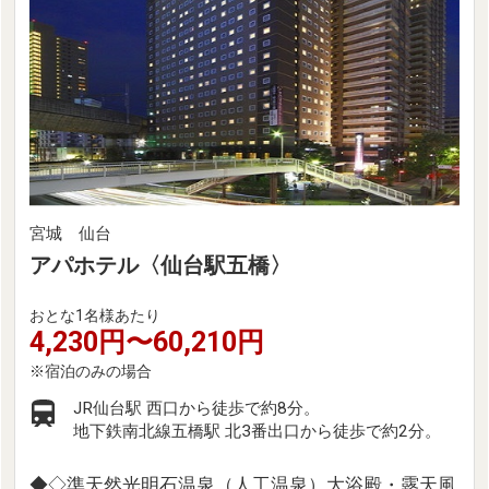
宮城 仙台
アパホテル〈仙台駅五橋〉
おとな1名様あたり
4,230円〜60,210円
JR仙台駅 西口から徒歩で約8分。
地下鉄南北線五橋駅 北3番出口から徒歩で約2分。
◆◇準天然光明石温泉（人工温泉）大浴殿・露天風