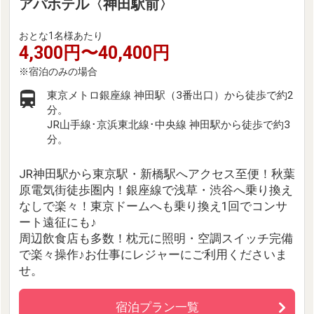
アパホテル〈神田駅前〉
おとな1名様あたり
4,300円〜40,400円
東京メトロ銀座線 神田駅（3番出口）から徒歩で約2
分。
JR山手線･京浜東北線･中央線 神田駅から徒歩で約3
分。
JR神田駅から東京駅・新橋駅へアクセス至便！秋葉
原電気街徒歩圏内！銀座線で浅草・渋谷へ乗り換え
なしで楽々！東京ドームへも乗り換え1回でコンサ
ート遠征にも♪
周辺飲食店も多数！枕元に照明・空調スイッチ完備
で楽々操作♪お仕事にレジャーにご利用くださいま
せ。
宿泊プラン一覧