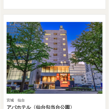
宮城 仙台
アパホテル〈仙台勾当台公園〉