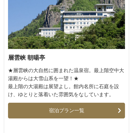
層雲峡 朝暘亭
​★層雲峡の大自然に囲まれた温泉宿。最上階空中大
湯殿からは大雪山系を一望！★
最上階の大湯殿は展望よし。館内名所に石庭を設
け、ゆとりと落着いた雰囲気をなしています。 ​
宿泊プラン一覧