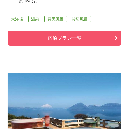
約150分。
大浴場
温泉
露天風呂
貸切風呂
宿泊プラン一覧