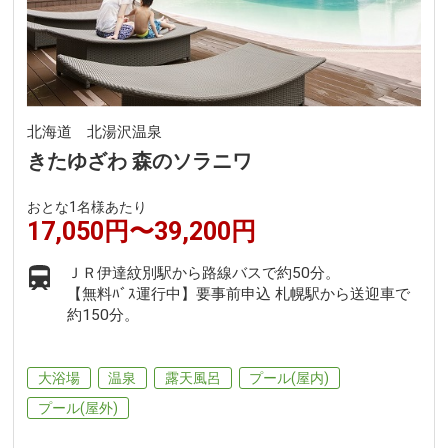
北海道 北湯沢温泉
きたゆざわ 森のソラニワ
おとな1名様あたり
17,050円〜39,200円
ＪＲ伊達紋別駅から路線バスで約50分。
【無料ﾊﾞｽ運行中】要事前申込 札幌駅から送迎車で
約150分。
大浴場
温泉
露天風呂
プール(屋内)
プール(屋外)