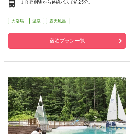
ＪＲ登別駅から路線バスで約25分。
大浴場
温泉
露天風呂
宿泊プラン一覧