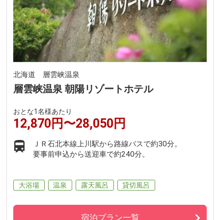
北海道 層雲峡温泉
層雲峡温泉 朝陽リゾートホテル
おとな1名様あたり
12,870円〜28,050円
ＪＲ石北本線上川駅から路線バスで約30分。
要事前申込から送迎車で約240分。
大浴場
温泉
露天風呂
貸切風呂
宿泊プラン一覧