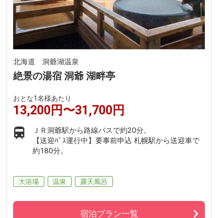
北海道 洞爺湖温泉
絶景の湯宿 洞爺 湖畔亭
おとな1名様あたり
13,200円〜31,700円
ＪＲ洞爺駅から路線バスで約20分。
【送迎ﾊﾞｽ運行中】要事前申込 札幌駅から送迎車で
約180分。
大浴場
温泉
露天風呂
宿泊プラン一覧