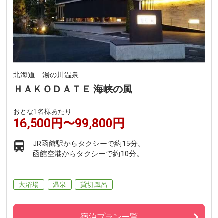
北海道 湯の川温泉
ＨＡＫＯＤＡＴＥ 海峡の風
おとな1名様あたり
16,500円〜99,800円
JR函館駅からタクシーで約15分。
函館空港からタクシーで約10分。
大浴場
温泉
貸切風呂
宿泊プラン一覧