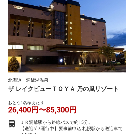
北海道 洞爺湖温泉
ザ レイクビューＴＯＹＡ 乃の風リゾート
おとな1名様あたり
26,400円〜85,300円
ＪＲ洞爺駅から路線バスで約15分。
【送迎ﾊﾞｽ運行中】要事前申込 札幌駅から送迎車で