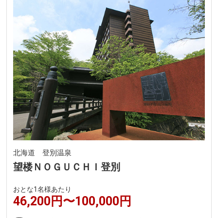
北海道 登別温泉
望楼ＮＯＧＵＣＨＩ登別
おとな1名様あたり
46,200円〜100,000円