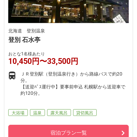
北海道 登別温泉
登別 石水亭
おとな1名様あたり
10,450円〜33,500円
ＪＲ登別駅（登別温泉行き）から路線バスで約20
分。
【送迎ﾊﾞｽ運行中】要事前申込 札幌駅から送迎車で
約120分。
大浴場
温泉
露天風呂
貸切風呂
宿泊プラン一覧