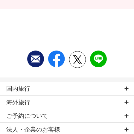
﨑津教会は禁教令が解かれた後に建てられ、海辺に
あることから「海の天主堂」とも呼ばれています。
重厚なゴシック様式の外観が特徴で、堂内は世界で
も珍しい畳敷きの礼拝堂となっています。
熊本県天草市
料金／無料
見学時間／9:00～17:00 ※教会は祈りの場です。節度を
守って拝観してください。なお、拝観には予約が必要で
す。※葬儀・結婚式など教会行事が行なわれている際は
入館をお控えください。
定休日／なし(教会行事のため臨時休館あり)
国内旅行
アクセス／九州自動車道 松橋ICより、国道266号経由約
130分
海外旅行
所在地／熊本県天草市河浦町﨑津539 ※所在地と問い
ご予約について
合わせ先は異なります。
お問い合わせ／0969-78-6000(﨑津集落ガイダンスセ
法人・企業のお客様
ンター)