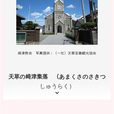
料金／無料
開館時間／9:00～17:00 ※教会は祈りの場です。節度
を守って拝観してください。なお、拝観には予約が必要
です。※葬儀・結婚式など教会行事が行なわれている際
には入館をお控えください。
休館日／なし(教会の事情により、臨時に休館する場合
があります。)
アクセス／九州自動車道 松橋ICより国道266号経由 2時
﨑津教会 写真提供：（一社）天草宝島観光協会
間40分
所在地／熊本県天草市天草町大江1782 ※所在地と問
い合わせ先は異なります。
天草の﨑津集落 （あまくさのさきつ
お問い合わせ／0969-22-2243(天草宝島観光協会)
天草宝島観光協会(大江教会ページ) 公式サイト
しゅうらく）
表向きは仏教徒を装いながらも、キリシタンが信仰
をひそかに継続していた﨑津集落。そのシンボル・