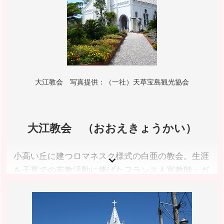
入園料／無料 ※天草キリシタン館観覧料 一般300円、
高校生200円、小中学生150円
営業時間／通年 ※天草キリシタン館 8:30〜17:00(入
館16:30まで)
休園日／無休 ※天草キリシタン館 火曜日(祝日の場合
は翌平日・但し、天草四郎陣中旗公開展示中は除く)、
12月30日～1月1日
大江教会 写真提供：（一社）天草宝島観光協会
アクセス／詳しくは公式サイトをご確認ください。
所在地／熊本県天草市船之尾町19-52
お問い合わせ／0969-22-3845(天草キリシタン館)
大江教会 （おおえきょうかい）
天草宝島観光協会(城山公園ページ) 公式サイト
天草キリシタン館 公式サイト
小高い丘に建つロマネスク様式の白亜の教会。生涯
を天草での布教活動に捧げたフランス人宣教師・ガ
ルニエ神父が信者とともに１９３３年に建立しまし
た。
熊本県天草市