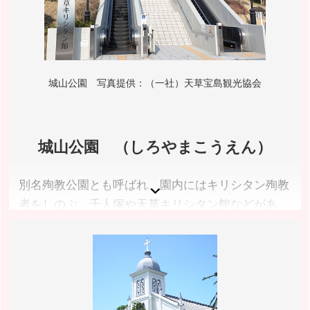
城山公園 写真提供：（一社）天草宝島観光協会
城山公園 （しろやまこうえん）
別名殉教公園とも呼ばれ、園内にはキリシタン殉教
者をしのぶ、千人塚や天草キリシタン館などがあ
り、天草の歴史や文化を感じることができます。園
内にある約１５０本の桜が満開を迎える時期には、
多くの花見客でにぎわいます。
熊本県天草市