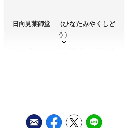
てみてください。
群馬県吾妻郡中之条町
日向見薬師堂 （ひなたみやくしど
アクセス／JR吾妻線中之条駅よりバスで約40分＋レン
タサイクルにて約2.7km ※詳しくは公式サイトをご確
う）
認ください。
所在地／群馬県吾妻郡中之条町大字四万
堂内には温泉で病気を治す祈願を込めた薬師如来が
お問い合わせ／0279-75-8814((一社)中之条町観光協
安置されています。堂の隣りにある「御夢想（ごむ
会)
そう）の湯」は、無料で利用できる共同浴場で、地
中之条町観光協会(奥四万湖ページ) 公式サイト
元の人にも愛用されています。
群馬県吾妻郡中之条町
拝観料／無料
拝観時間／常時
定休日／なし
アクセス／JR吾妻線 中之条駅より路線バス(四万温泉
行)で約40分「四万温泉」バス停下車、徒歩約30分