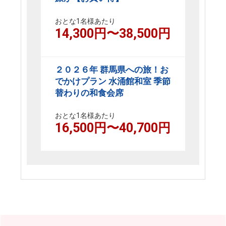
おとな1名様あたり
14,300
円〜
38,500
円
２０２６年 群馬県への旅！お
でかけプラン 水涌館和室 季節
替わりの和食会席
おとな1名様あたり
16,500
円〜
40,700
円