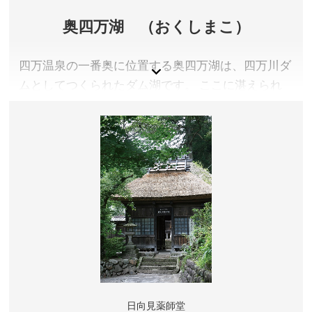
奥四万湖 （おくしまこ）
四万温泉の一番奥に位置する奥四万湖は、四万川ダ
ムとしてつくられたダム湖です。 ここに湛えられ
る水はコバルトブルーのような、不思議な青色をし
ています。「四万湖」の青さとも少し違い、より深
い青色。四万湖と同様「四万ブルー」と呼ばれてい
ます。 四万川の水やもう少し下流の四万湖の水が
きれいな色をしているのは、この美しい水のおかげ
です。 湖の周りは車で一周できるようになってい
ますが、一方通行になっていますので、時計回りに
おまわり下さい。 またダムの周りには「栂（つ
が）の広場」「赤沢安らぎ広場」「稲包せせらぎ公
園」などの公園や見晴台、堤防の下側に「日向見公
園」などが整備されていますので、是非足を延ばし
日向見薬師堂