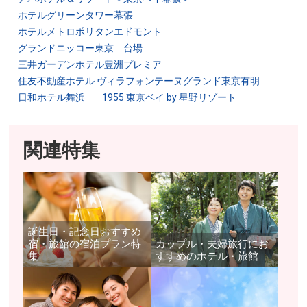
ホテルグリーンタワー幕張
ホテルメトロポリタンエドモント
グランドニッコー東京 台場
三井ガーデンホテル豊洲プレミア
住友不動産ホテル ヴィラフォンテーヌグランド東京有明
日和ホテル舞浜
1955 東京ベイ by 星野リゾート
関連特集
誕生日・記念日おすすめ
宿・旅館の宿泊プラン特
カップル・夫婦旅行にお
集
すすめのホテル・旅館