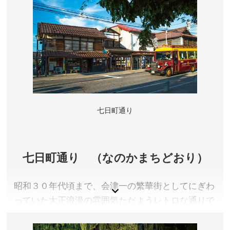
吹き飛ばされた爆裂火口が荒々しく残っています。
福島県耶麻郡猪苗代町
アクセス／詳しくは公式サイトをご確認ください。
所在地／福島県耶麻郡猪苗代町
お問い合わせ／0242-62-2048(猪苗代観光協会)
猪苗代観光協会 公式サイト
七日町通り
七日町通り （なのかまちどおり）
昭和３０年代頃まで、会津一の繁華街としてにぎわ
っていた大正浪漫の雰囲気ただようレトロな通りで
す。