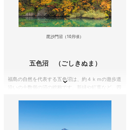
毘沙門沼（10月頃）
五色沼 （ごしきぬま）
福島の自然を代表する五色沼は、約４ｋｍの遊歩道
沿いの十数個の沼の総称です。新緑や紅葉など、四
季折々の姿を満喫しながらの散策は、身も心もリフ
レッシュできます。毘沙門沼は五色沼の中で最大の
沼で、ここから望む磐梯山は裏磐梯を代表する景観
のひとつ。ボート遊びを楽しむことができ、観光客
にも人気です。