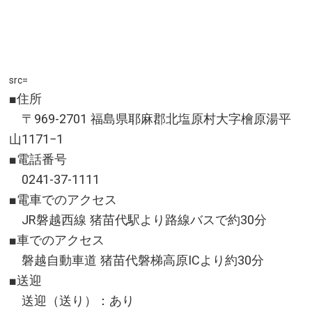
src=
■住所
〒969-2701 福島県耶麻郡北塩原村大字檜原湯平
山1171−1
■電話番号
0241-37-1111
■電車でのアクセス
JR磐越西線 猪苗代駅より路線バスで約30分
■車でのアクセス
磐越自動車道 猪苗代磐梯高原ICより約30分
■送迎
送迎（送り）：あり