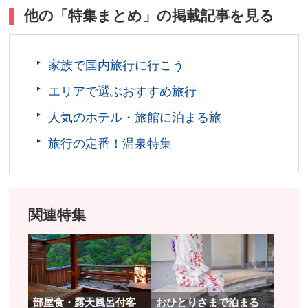
洋屈指の規模を誇ります。
他の「特集まとめ」の掲載記事を見る
福島県田村市
入洞料／大人(高校生以上)1,200円、中学生800円、小学
家族で国内旅行に行こう
生600円、小学生未満無料 ※探検コースは300円追加
エリアで選ぶおすすめ旅行
営業時間／時期によって異なります。詳しくは公式サイ
トをご確認ください。
人気のホテル・旅館に泊まる旅
定休日／年中無休
旅行の定番！温泉特集
アクセス／神俣駅よりタクシーで約5分
所在地／福島県田村市滝根町菅谷東釜山1
お問い合わせ／0247-78-2125(あぶくま洞管理事務所)
あぶくま洞 公式サイト
関連特集
部屋食・露天風呂付客
おひとりさまで泊まる