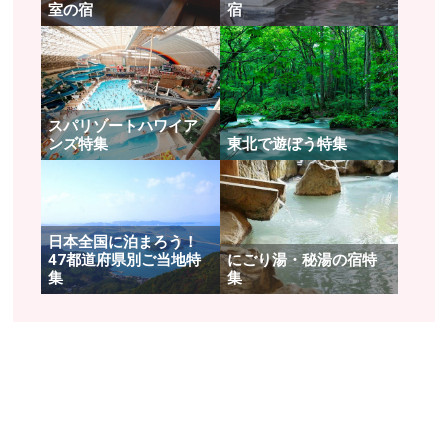
室の宿
宿
スパリゾートハワイア
ンズ特集
東北で遊ぼう特集
日本全国に泊まろう！
47都道府県別ご当地特
にごり湯・秘湯の宿特
集
集