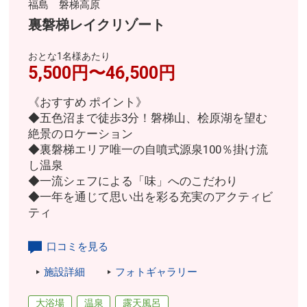
福島 磐梯高原
裏磐梯レイクリゾート
おとな1名様あたり
5,500円〜46,500円
《おすすめ ポイント》
◆五色沼まで徒歩3分！磐梯山、桧原湖を望む
絶景のロケーション
◆裏磐梯エリア唯一の自噴式源泉100％掛け流
し温泉
◆一流シェフによる「味」へのこだわり
◆一年を通じて思い出を彩る充実のアクティビ
ティ
口コミを見る
施設詳細
フォトギャラリー
大浴場
温泉
露天風呂