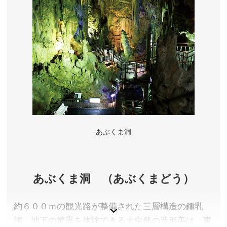
福島県会津若松市
アクセス／JR只見線 七日町駅下車
所在地／福島県会津若松市七日町2
お問い合わせ／0242-32-1187(七日町通りまちなみ協
議会事務局)
会津若松観光ナビ(七日町通りページ)
あぶくま洞
あぶくま洞 （あぶくまどう）
約６００ｍの観光路が整備された三層構造の鍾乳
洞。地下の驚異を体験できる大自然の造形美は、東