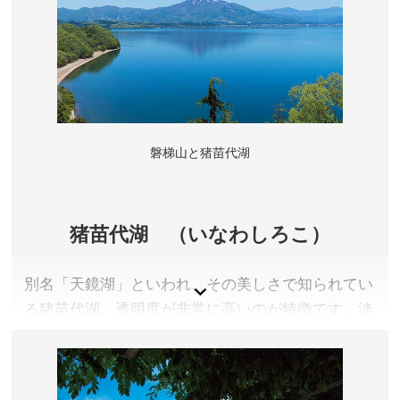
福島県耶麻郡北塩原村
アクセス／JR磐越西線 猪苗代駅よりバスで約23分「五
色沼入口」バス停下車
所在地／福島県耶麻郡北塩原村桧原
お問い合わせ／0241-32-2349(裏磐梯観光協会)
裏磐梯観光協会(五色沼ページ) 公式サイト
磐梯山と猪苗代湖
猪苗代湖 （いなわしろこ）
別名「天鏡湖」といわれ、その美しさで知られてい
る猪苗代湖。透明度が非常に高いのが特徴です。淡
水湖では日本で３番目の大きさを誇ります。猪苗代
湖の北にそびえる磐梯山は、南側は優美なやさしい
姿を見せますが、北側は明治時代の大爆発によって