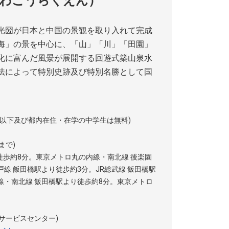
かわこうらくえん）
光圀が日本と中国の景観を取り入れて完成
海」の景を中心に、「山」「川」「田園」
化に富んだ風景が展開する回遊式築山泉水
法によって特別史跡及び特別名勝として国
学生以下及び都内在住・在学の中学生は無料)
木曽路 写真提供：公益財団法人東京都公園協会
まで)
徒歩約8分。東京メトロ丸の内線・南北線 後楽園
線 飯田橋駅より徒歩約3分。JR総武線 飯田橋駅
線・南北線 飯田橋駅より徒歩約8分。東京メトロ
楽園サービスセンター)