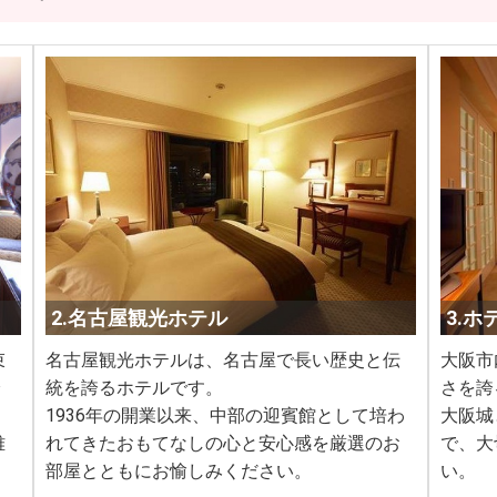
2.名古屋観光ホテル
3.
束
名古屋観光ホテルは、名古屋で長い歴史と伝
大阪市
統を誇るホテルです。
さを誇
1936年の開業以来、中部の迎賓館として培わ
大阪城
雅
れてきたおもてなしの心と安心感を厳選のお
で、大
部屋とともにお愉しみください。
い。