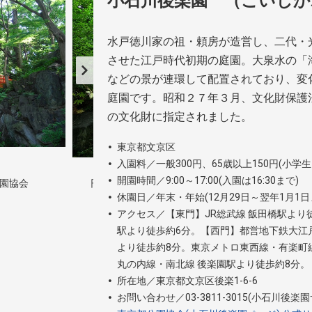
小石川後楽園 （こいし
水戸徳川家の祖・頼房が造営し、二代・
させた江戸時代初期の庭園。大泉水の「
などの景が連環して配置されており、変
庭園です。昭和２７年３月、文化財保護
の文化財に指定されました。
東京都文京区
入園料／一般300円、65歳以上150円(小
開園時間／9:00～17:00(入園は16:30まで)
園協会
円月橋 写真提供：公益財団法人東京都公園協会
休園日／年末・年始(12月29日～翌年1月1日
アクセス／【東門】JR総武線 飯田橋駅より
駅より徒歩約6分。【西門】都営地下鉄大江戸
より徒歩約8分。東京メトロ東西線・有楽町
丸の内線・南北線 後楽園駅より徒歩約8分。
所在地／東京都文京区後楽1-6-6
お問い合わせ／03-3811-3015(小石川後