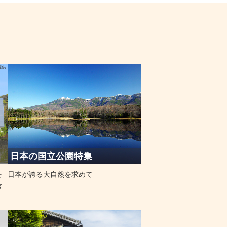
日本の国立公園特集
を
日本が誇る大自然を求めて
倉
。