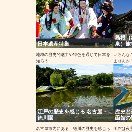
島根（
日本遺産特集
泉）旅
地域の歴史的魅力や特色を通じて日本を
いろんな
知ろう
ませんか
江戸の歴史を感じる 名古屋・
歴史と
徳川園
函館の
名古屋市内にある、徳川の歴史を感じら
函館は夜