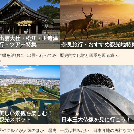
出雲大社・松江・玉造温
行・ツアー特集
奈良旅行・おすすめ観光地特
ご縁を結びに、出雲へ行ってみ
歴史的文化財と四季を巡る旅へ
？
美しい景観を楽しむ！
観光スポット
日本三大仏像を見に行こう！
景やグルメが人気のほか、歴史
一度は拝みたい、日本各地の勇壮な大