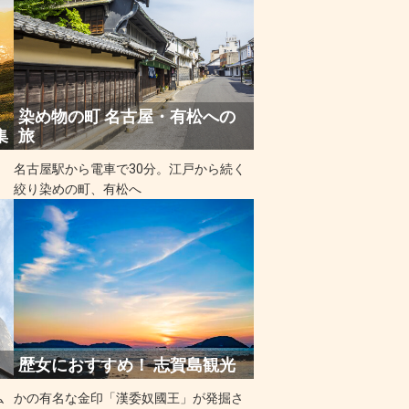
染め物の町 名古屋・有松への
集
旅
名古屋駅から電車で30分。江戸から続く
絞り染めの町、有松へ
歴女におすすめ！ 志賀島観光
仏
かの有名な金印「漢委奴國王」が発掘さ