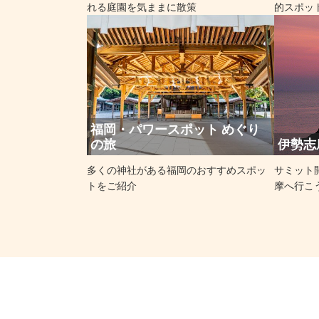
れる庭園を気ままに散策
的スポッ
福岡・パワースポット めぐり
の旅
伊勢志
多くの神社がある福岡のおすすめスポッ
サミット
トをご紹介
摩へ行こ