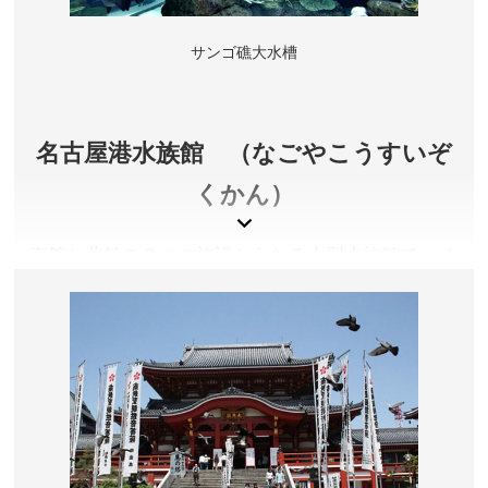
サンゴ礁大水槽
名古屋港水族館 （なごやこうすいぞ
くかん）
南館と北館の２つの施設からなる大型水族館で、イ
ベントもバラエティ豊か。南館１Ｆ〜３Ｆまでを貫
くサンゴ礁大水槽は迫力満点です。
愛知県名古屋市
入館料／大人2,030円、高校生2,030円、小中学生1,010
円、幼児(4歳以上)500円、夜間入館:大人1,620円、高校
生1,620円、小中学生800円、幼児(4歳以上)400円 ※夜
間入館券はゴールデンウィークおよび夏休み期間などの