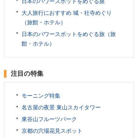
日本のパワースポットをめぐる旅
須観音」バス停下車。
大人旅行におすすめ 城・社寺めぐり
所在地／愛知県名古屋市中区大須
（旅館・ホテル）
お問い合わせ／052-231-6525(大須観音)
日本のパワースポットをめぐる旅（旅
館・ホテル）
注目の特集
モーニング特集
名古屋の夜景 東山スカイタワー
東谷山フルーツパーク
京都の穴場花見スポット