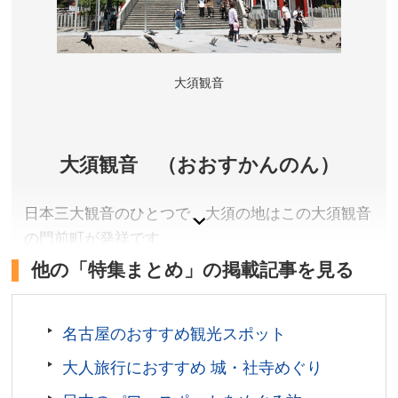
夜間営業日に17時以降に入館する場合の料金です。
営業時間／9:30～17:30 ※季節によって変動します。詳
しくは公式サイトをご確認ください。
大須観音
休館日／毎週月曜日 ※祝日の場合は翌日 ※GW・7月〜
9月・年末年始・春休みは無休臨時休館(冬期にメンテナ
ンス休館あり）
アクセス／地下鉄名港線 名古屋港駅(3番出口)より徒歩
大須観音 （おおすかんのん）
5分 ※詳しくは公式サイトをご確認ください。
所在地／愛知県名古屋市港区港町1-3
日本三大観音のひとつで、大須の地はこの大須観音
お問い合わせ／052-654-7080(名古屋港水族館）
の門前町が発祥です。
名古屋港水族館 公式サイト
他の「特集まとめ」の掲載記事を見る
愛知県名古屋市
拝観料／無料
拝観時間／6:00〜19:00
名古屋のおすすめ観光スポット
定休日／なし
大人旅行におすすめ 城・社寺めぐり
アクセス／地下鉄鶴舞線 大須観音駅(2番出口)よりす
ぐ。名古屋駅よりバス(名鉄神宮前行き・18系統)で「大