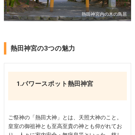
熱田神宮内の木の鳥居
熱田神宮の3つの魅力
1.パワースポット熱田神宮
ご祭神の「熱田大神」とは、天照大神のこと。
皇室の御祖神とも至高至貴の神とも仰がれてお
り、人々に家内安全・無病息災といった、慈し