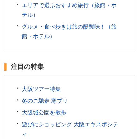
18:00
エリアで選ぶおすすめ旅行（旅館・ホ
アクセス／地下鉄御堂筋線 なんば駅3番出口よ
テル）
り“NAMBAなんなん”のE5番出口→南海通り商店街に入
グルメ・食べ歩きは旅の醍醐味！（旅
る→1つ目の四つ角を右へ約30m。南海・近鉄・阪神・
JR 難波駅より高島屋を目印に南海通りを東へ→1つ目の
館・ホテル）
四つ角を右へ約30m。
所在地／大阪府大阪市中央区難波千日前11-6
お問い合わせ／06-6641-0888
注目の特集
なんばグランド花月 公式サイト
大阪ツアー特集
冬のご馳走 寒ブリ
大阪城公園を散歩
遊びにショッピング 大阪エキスポシテ
ィ