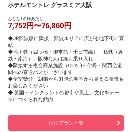
ホテルモントレ グラスミア大阪
おとな1名様あたり
7,752円〜76,860円
◆JR難波駅に隣接、難波エリアに広がる地下街に直
結
◆地下鉄（四ツ橋・御堂筋・千日前線）、私鉄（近
鉄・南海）、阪神なんば線も乗り入れ
◆隣接する複合商業施設（OCAT)～伊丹・関西空港
間への直通バスがございます
◆全室禁煙、24階から31階の客室から見える夜景も
お楽しみください
◆ 英国・イングランドの都市や風土、文化をテー
マにつくられた館内
宿泊プラン一覧