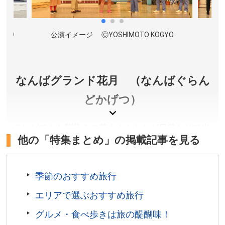
鉄・阪神 大阪難波駅より徒歩約5分。
乗船場所／太左衛門橋船着場
お問い合わせ／06-6441-0532(一本松海運株式会社)
GYO
公演イメージ ⒸYOSHIMOTO KOGYO
公
とんぼりリバークルーズ 公式サイト
なんばグランド花月 （なんばぐらん
どかげつ）
テレビでもお馴染みの芸人さんたちが日替わりで出
他の「特集まとめ」の掲載記事を見る
演し、漫才や落語、吉本新喜劇を毎日上演。大阪の
お笑いの聖地で、楽しいひとときをどうぞ。
季節のおすすめ旅行
大阪府大阪市
料金／詳しくは公式サイトをご確認ください。
エリアで選ぶおすすめ旅行
営業時間／詳しくは公式サイトをご確認ください。
グルメ・食べ歩きは旅の醍醐味！
受付時間／[平日］10:00～18:00［土・日・祝］9:00～