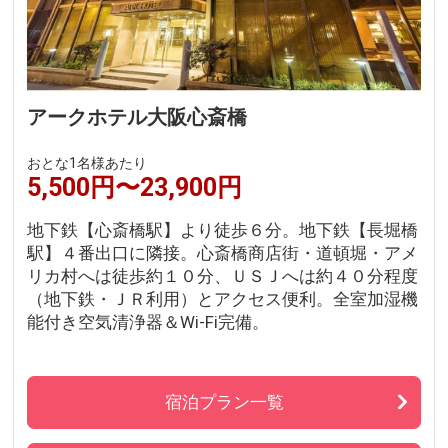
アークホテル大阪心斎橋
おとな1名様あたり
5,500円〜23,900円
地下鉄【心斎橋駅】より徒歩６分。地下鉄【長堀橋
駅】４番出口に隣接。心斎橋商店街・道頓堀・アメ
リカ村へは徒歩約１０分、ＵＳＪへは約４０分程度
（地下鉄・ＪＲ利用）とアクセス便利。全室加湿機
能付き空気清浄器＆Wi-Fi完備。
宿泊プラン一覧