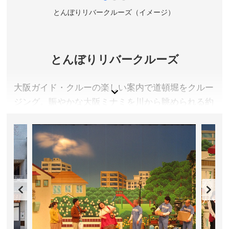
）
とんぼりリバークルーズ（イメージ）
とんぼりリバークルーズ
大阪ガイド・クルーの楽しい案内で道頓堀をクルー
ジング。賑やかな大阪ミナミを川から眺められる約
２０分間のミニクルーズをお楽しみください。
大阪府大阪市
乗船料金／おとな 1,500円、学生(中学生以上) 1,000
円、こども(小学生) 400円 ※始発1時間前に開場の乗船
券売り場で便指定で購入
運航時間／詳しくは公式サイトをご確認ください
アクセス／大阪メトロ御堂筋線 なんば駅より徒歩約5
分。南海本線・高野線 なんば駅より徒歩約10分。近