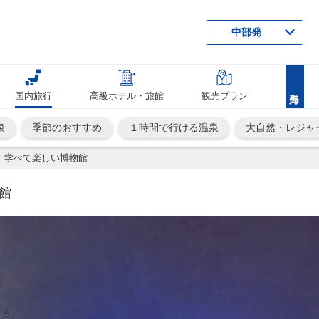
中部発
国内旅行
高級ホテル・旅館
観光プラン
泉
季節のおすすめ
１時間で行ける温泉
大自然・レジャ
 学べて楽しい博物館
館