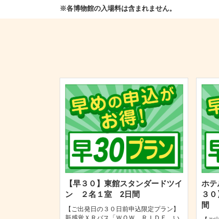
※各博物館の入場料は含まれません。
【早３０】東館スタンダードツイ
ホテ
ン ２名１室 2日間
３０
間
【ご出発日の３０日前申込限定プラン】
新感覚ＸＲバス「ＷＯＷ ＲＩＤＥ い