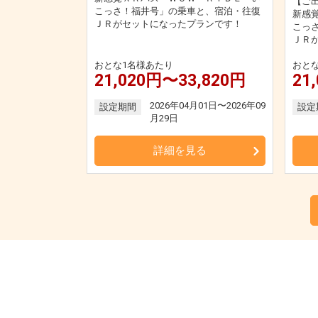
【ご
こっさ！福井号」の乗車と、宿泊・往復
新感
ＪＲがセットになったプランです！
こっ
ＪＲ
おとな1名様あたり
おと
21,020円〜33,820円
21
2026年04月01日〜2026年09
設定期間
設定
月29日
詳細を見る