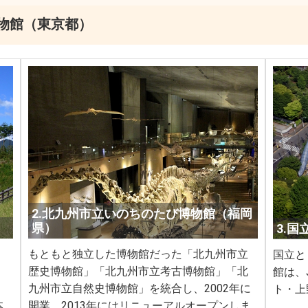
物館（東京都）
2.北九州市立いのちのたび博物館（福岡
県）
3.
もともと独立した博物館だった「北九州市立
国立と
歴史博物館」「北九州市立考古博物館」「北
館は、
九州市立自然史博物館」を統合し、2002年に
ト・上
本
開業。2013年にはリニューアルオープンしま