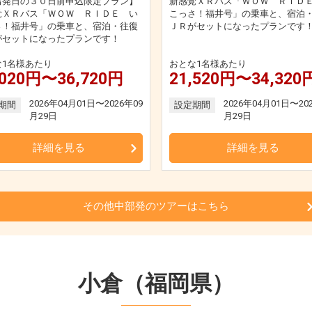
出発日の３０日前申込限定プラン】
新感覚ＸＲバス「ＷＯＷ ＲＩＤ
覚ＸＲバス「ＷＯＷ ＲＩＤＥ い
こっさ！福井号」の乗車と、宿泊
さ！福井号」の乗車と、宿泊・往復
ＪＲがセットになったプランです
がセットになったプランです！
な1名様あたり
おとな1名様あたり
,020円〜36,720円
21,520円〜34,320
2026年04月01日〜2026年09
2026年04月01日〜20
期間
設定期間
月29日
月29日
詳細を見る
詳細を見る
その他中部発のツアーはこちら
小倉（福岡県）