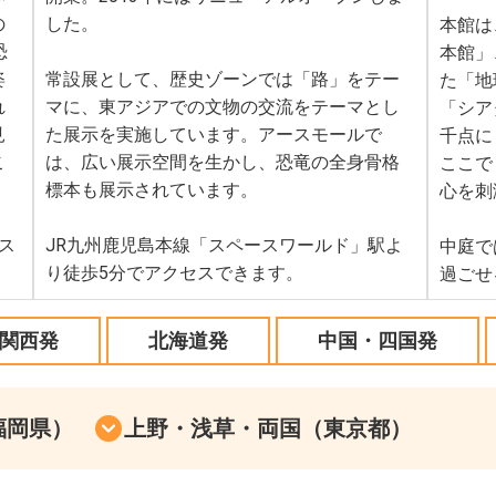
の
した。
本館は
恐
本館」
姿
常設展として、歴史ゾーンでは「路」をテー
た「地
れ
マに、東アジアでの文物の交流をテーマとし
「シア
見
た展示を実施しています。アースモールで
千点に
こ
は、広い展示空間を生かし、恐竜の全身骨格
ここで
標本も展示されています。
心を刺
ス
JR九州鹿児島本線「スペースワールド」駅よ
中庭で
り徒歩5分でアクセスできます。
過ごせ
関西発
北海道発
中国・四国発
福岡県）
上野・浅草・両国（東京都）