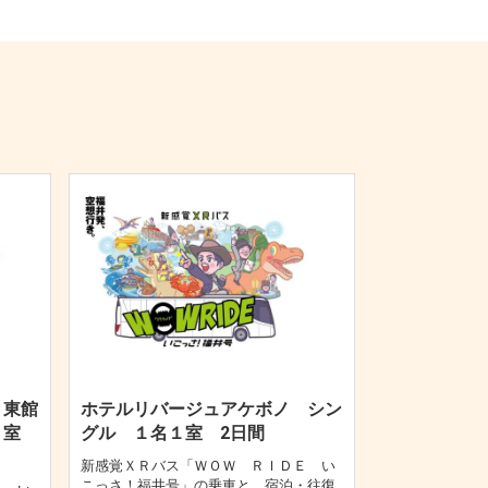
 東館
ホテルリバージュアケボノ シン
名１室
グル １名１室 2日間
新感覚ＸＲバス「ＷＯＷ ＲＩＤＥ い
こっさ！福井号」の乗車と、宿泊・往復