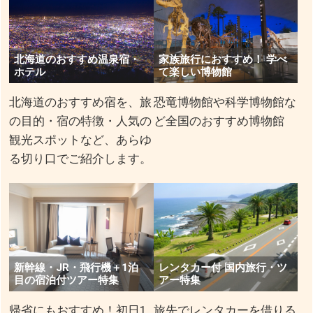
北海道のおすすめ温泉宿・
家族旅行におすすめ！ 学べ
ホテル
て楽しい博物館
北海道のおすすめ宿を、旅
恐竜博物館や科学博物館な
の目的・宿の特徴・人気の
ど全国のおすすめ博物館
観光スポットなど、あらゆ
る切り口でご紹介します。
新幹線・JR・飛行機＋1泊
レンタカー付 国内旅行・ツ
目の宿泊付ツアー特集
アー特集
帰省にもおすすめ！初日1
旅先でレンタカーを借りる