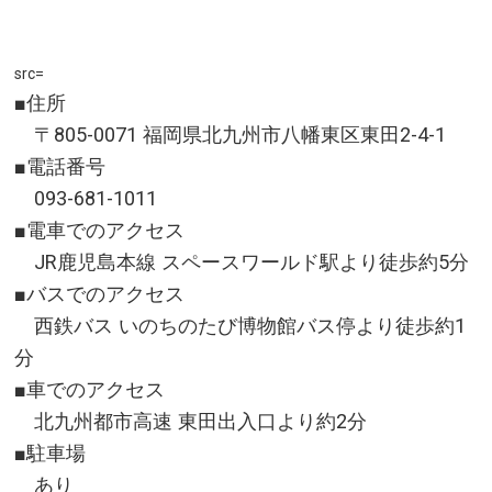
所在地／福井県あわら市温泉1丁目207
お問い合わせ／0776-77-1877(屋台村事務局「観光案
内処 おしえる座ぁ」)
src=
あわら温泉屋台村湯けむり横丁 公式サイト
■住所
〒805-0071 福岡県北九州市八幡東区東田2-4-1
■電話番号
093-681-1011
■電車でのアクセス
JR鹿児島本線 スペースワールド駅より徒歩約5分
■バスでのアクセス
西鉄バス いのちのたび博物館バス停より徒歩約1
分
■車でのアクセス
北九州都市高速 東田出入口より約2分
■駐車場
あり