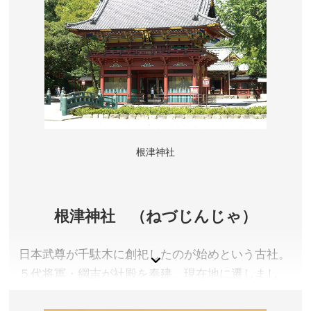
東京都台東区
参拝料／無料 ※御拝観(透塀の内側で社殿を間近でご
覧になれます)拝観料:大人(中学生以上)500円、小学生
200円、小学生200円
参拝時間／冬季(10月～2月)9:00～16:30、夏季(3月～9
月)9:00～17:30 ※御拝観：冬季(10月～2月)9:30～
16:00、夏季(3月～9月)9:30～17:00
根津神社
定休日／なし
アクセス／JR上野駅 公園口から徒歩10分、京成上野駅
から徒歩12分、東京メトロ銀座線・日比谷線上野駅か
ら徒歩10分
根津神社 （ねづじんじゃ）
所在地／東京都台東区上野公園9-88
お問い合わせ／03-3822-3455
日本武尊が千駄木に創祀したのが始めという古社。
上野東照宮 公式サイト
５代将軍・綱吉が社殿を奉建、現在地に遷しまし
た。