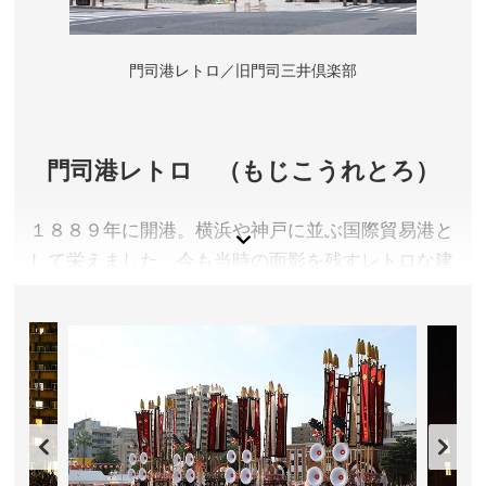
門司港レトロ／旧門司三井倶楽部
門司港レトロ （もじこうれとろ）
１８８９年に開港。横浜や神戸に並ぶ国際貿易港と
して栄えました。今も当時の面影を残すレトロな建
物が数多く建ち並んでいます。
福岡県北九州市
アクセス／JR門司港駅すぐ
所在地／福岡県北九州市門司区港町
お問い合わせ／093-321-4151