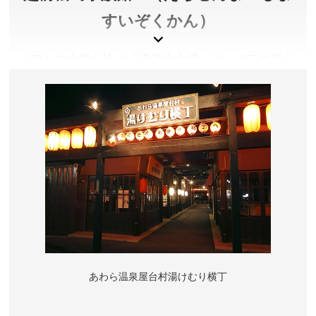
すいぞくかん）
イワシの大群が泳ぐ「海洋大水槽」や、ガラス張り
の水面に寝っころがれる「さんごの海」水槽は必
見！また、サメやタコなどに触れ、ウミガメなどに
餌やりが出来、楽しいイルカショーやペンギンの散
歩も人気です。
福井県坂井市
料金／大人2,200円、小中学生1,200円、3歳以上600
円、3歳未満無料
開館時間／9：00～17：30（夏期 〜18:00、GW・夏季
の特定日 ～20:00、冬期 ～16:30）
定休日／年中無休
あわら温泉屋台村湯けむり横丁
アクセス／北陸新幹線 芦原温泉駅より京福バス 東尋坊
行きで約30分 「越前松島水族館前」下車すぐ、えちぜ