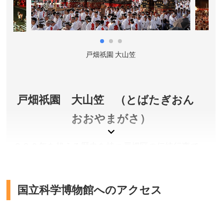
戸畑祇園 大山笠
戸畑祇園 大山笠 （とばたぎおん
おおやまがさ）
２２０年を超える歴史を持つ戸畑区の伝統行事で、
福岡県夏の三大祭りの１つとして「提灯山」の愛称
で親しまれている夏祭り。１８０２年に蔓延してい
た疫病が平癒したため、翌１８０３年に山笠をつく
国立科学博物館へのアクセス
り祝ったことから始まったと言われている。昼と夜
でその姿を大きく変えるのが特徴で、昼は金糸の刺