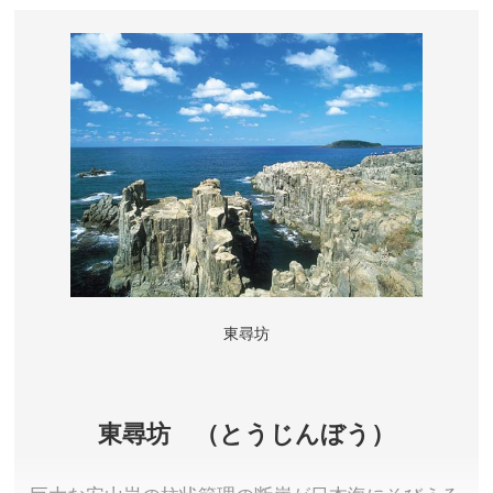
恐竜が迎えてくれます。
福井県勝山市
入場料／大人（中学生以上）1,000円、小人（3歳から
小学生まで）800円 ※2歳以下無料
営業時間／9:00～17:00(最終入場16:30) ※季節により
時間変更あり
休業日／第2・第4 水曜日 ※夏休み期間は無休。冬期間
(11月下旬から3月末まで)。
アクセス／えちぜん鉄道 勝山駅より恐竜博物館直通バ
スで約10分、またはタクシーで約10分。
所在地／福井県勝山市村岡町寺尾51-11
東尋坊
お問い合わせ／0779-88-8777
かつやまディノパーク 公式サイト
東尋坊 （とうじんぼう）