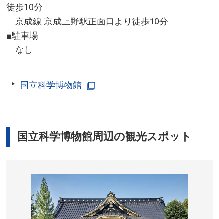
徒歩10分
開催場所／北九州市戸畑区一帯 ※戸畑祇園大山笠競演
京成線 京成上野駅正面口より徒歩10分
会は戸畑区役所(戸畑区千防一丁目)前
お問い合わせ／093-871-2316(戸畑祇園大山笠振興会
■駐車場
事務局(戸畑区役所内))
なし
戸畑祇園 大山笠 公式サイト
国立科学博物館
国立科学博物館周辺の観光スポット