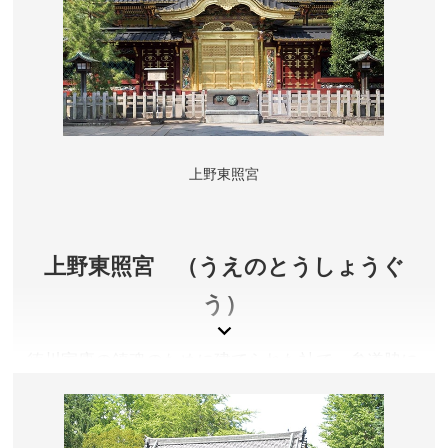
上野東照宮
上野東照宮 （うえのとうしょうぐ
う）
徳川家康の鎮魂のために建てられた社で、参道脇に
連なる青銅の灯籠は圧巻です。社殿、唐門、透塀な
ど重要文化財も多々あります。毎年春と冬の年２
回、ぼたん苑を開催しています。