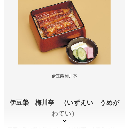
東京都文京区根津
拝観料／無料
唐門開閉時間／11月～1月 6:00～17:00、2月 6:00～
17:30、3月 6:00～18:00、4・5・9月 5:30～18:00、6
月～8月 5:00～18:00、10月 5:30～17:30 ※1月1日の
開門は0:00～19:00
アクセス／千代田線根津駅 千駄木駅・南北線東大前駅
より徒歩約5分。 三田線 白山駅より徒歩約10分。
所在地／東京都文京区根津1-28-9
お問い合わせ／03-3822-0753(受付時間9:00～17:00)
伊豆榮 梅川亭
根津神社 公式サイト
伊豆榮 梅川亭 （いずえい うめが
わてい）