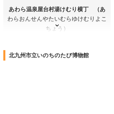
ん鉄道 三国・あわら線 あわら湯のまち駅より京福バス
東尋坊行き約15分 「越前松島水族館前」下車すぐ、北
あわら温泉屋台村湯けむり横丁 （あ
陸自動車道 金津ICより車で約20分
わらおんせんやたいむらゆけむりよこ
所在地／福井県坂井市三国町崎74-2-3
お問い合わせ／0776-81-2700
ちょう）
越前松島水族館 公式サイト
「あわら湯のまち駅」ロータリー前にあり、鉄板焼
き、手羽先、焼鳥、餃子、ホルモン焼、串揚げ、ラ
北九州市立いのちのたび博物館
ーメン、フレンチ等の屋台形式のお店が軒を並べ
る。アットホームな雰囲気の中、地元の方との交流
や美味しい料理を楽しめます。
福井県あわら市
営業時間／店舗により異なります。※詳しくは公式サイ
トをご確認ください。
アクセス／えちぜん鉄道 あわら湯のまち駅より徒歩約3
分