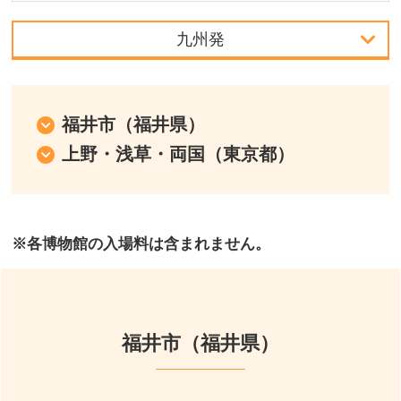
九州発
首都圏発
中部発
福井市（福井県）
上野・浅草・両国（東京都）
関西発
北海道発
※各博物館の入場料は含まれません。
中国・四国発
九州発
周辺の宿泊施設
福井市（福井県）