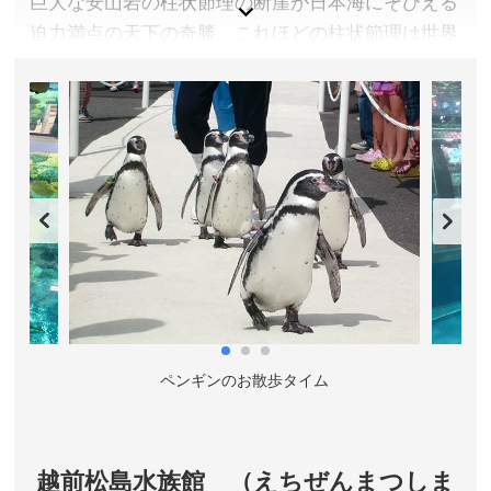
巨大な安山岩の柱状節理の断崖が日本海にそびえる
迫力満点の天下の奇勝。これほどの柱状節理は世界
にも３ヶ所しかないという貴重なものです。
福井県坂井市
アクセス／えちぜん鉄道 三国駅から京福バス東尋坊行
きで約15分 終点下車、北陸新幹線・ハピラインふくい
芦原温泉駅から京福バス東尋坊行きで約45分
所在地／福井県坂井市三国町安島
お問い合わせ／0776-82-5515(坂井市三国観光協会)
槽
ペンギンのお散歩タイム
越前松島水族館 （えちぜんまつしま