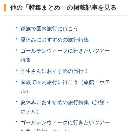
三百年受け継ぐ伝統の味。八代将軍・吉宗公の時
他の「特集まとめ」の掲載記事を見る
代、上野池之端で伊豆榮は産声を挙げました。梅川
亭では上野公園の四季を愛でながら、創業江戸中期
のこだわりの味を楽しむことができます。備長炭を
家族で国内旅行に行こう
使って丁寧に焼き上げられた鰻の食感、香り、秘伝
夏休みにおすすめの旅行特集
のタレなど、長い年月人々に愛され続けた味をどう
ぞ。
ゴールデンウィークに行きたいツアー
特集
東京都台東区上野公園
営業時間／11:00～15:00（L.O.14:30）、17:00～
学生さんにおすすめの旅行！
21:00（L.O.20:00）
家族で国内旅行に行こう（旅館・ホテ
定休日／月曜日
ル）
アクセス／JR上野駅公園口より徒歩約5分。京成線京成
上野駅より徒歩約7分。
夏休みにおすすめの旅行特集（旅館・
所在地／東京都台東区上野公園4-34
ホテル）
お問い合わせ／03-5685-2011
ゴールデンウィークに行きたいツアー
伊豆榮 公式サイト