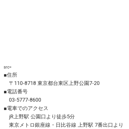
繍を施した絢爛豪華な幟大山笠が、夜になると３０
９個の提灯に彩られた提灯大山笠に姿を変える。提
灯大山笠の高さは約１０ｍ、重さが２．５ｔあり、
鉦や太鼓のお囃子にあわせ、数百人の担ぎ手が交代
しながら勇ましく担ぐ。祭りの中日に開催される戸
畑祇園大山笠競演会では４基の大山笠と、中学生が
担ぐ小若山笠４基の計８基が一堂に会し勇壮な競演
がご覧いただける。
src=
福岡県北九州市
■住所
料金／無料 ※戸畑祇園大山笠競演会は一部有料観覧席
〒110-8718 東京都台東区上野公園7-20
有り(指定席5,500円、自由席4,500円)
■電話番号
開催期間／7月第4土曜日を挟む金・土・日曜日 / 戸畑
03-5777-8600
祇園大山笠競演会:土曜日の18:30〜21:00
■電車でのアクセス
アクセス／JR鹿児島本線 戸畑駅より徒歩20分、戸畑駅
jR上野駅 公園口より徒歩5分
より小倉方面行バスに乗り約5分「戸畑区役所前」（臨
東京メトロ銀座線・日比谷線 上野駅 7番出口より
時バス停）下車