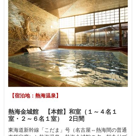
【宿泊地：熱海温泉】
熱海金城館 【本館】和室（１～４名１
室・２～６名１室） 2日間
東海道新幹線「こだま」号（名古屋⇔熱海間の普通