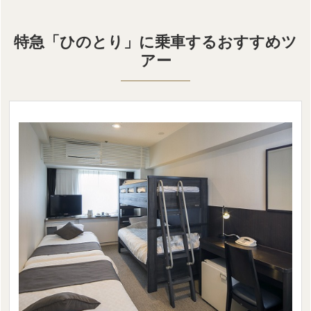
中部発
特急「ひのとり」に乗車するおすすめツ
首都圏発
アー