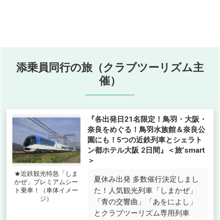
添乗員同行の旅（クラブツーリズム主
催）
『各出発日21名限定！鳥羽・大阪・
奈良をめぐる！鳥羽水族館＆奈良公
園にも！5つの近鉄列車とシェラト
ン都ホテル大阪 2日間』＜旅’smart
＞
★近鉄観光特急「しま
夏休み出発 多数催行決定しまし
かぜ」プレミアムシー
た！人気観光列車「しまかぜ」
ト乗車！（車体イメー
ジ）
「青の交響曲」「あをによし」
とクラブツーリズム専用列車