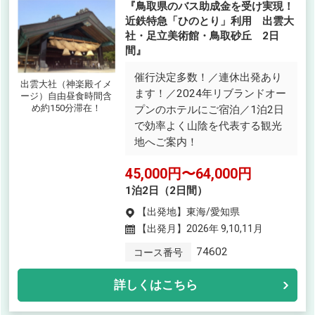
『鳥取県のバス助成金を受け実現！
近鉄特急「ひのとり」利用 出雲大
社・足立美術館・鳥取砂丘 2日
間』
催行決定多数！／連休出発あり
出雲大社（神楽殿イメ
ます！／2024年リブランドオー
ージ）自由昼食時間含
め約150分滞在！
プンのホテルにご宿泊／1泊2日
で効率よく山陰を代表する観光
地へご案内！
45,000円〜64,000円
1泊2日（2日間）
【出発地】
東海/愛知県
【出発月】
2026年 9,10,11月
74602
コース番号
詳しくはこちら