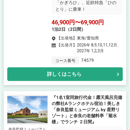
「かぎろひ」、近鉄特急「ひの
とり」に乗車！
46,900円〜69,900円
1泊2日（2日間）
【出発地】
東海/愛知県
【出発月】
2026年 8,9,10,11,12月、
2027年 1,2,3月
74579
コース番号
詳しくはこちら
『1名1室同旅行代金！露天風呂完備
の弊社Aランクホテル宿泊！美しき
「奈良監獄ミュージアム by 星野リ
ゾート」と奈良の老舗料亭「菊水
楼」でランチ ２日間』
奈良監獄ミュージアム