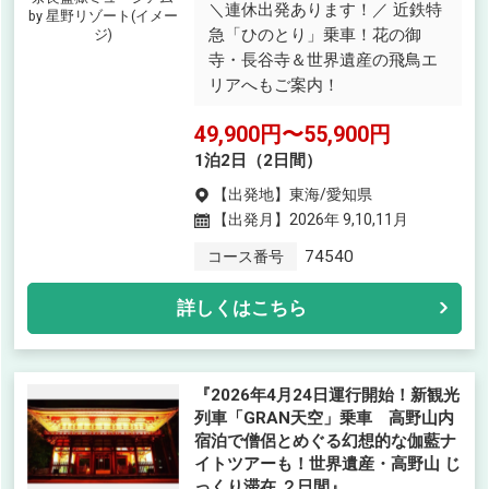
＼連休出発あります！／ 近鉄特
by 星野リゾート(イメー
急「ひのとり」乗車！花の御
ジ)
寺・長谷寺＆世界遺産の飛鳥エ
リアへもご案内！
49,900円〜55,900円
1泊2日（2日間）
【出発地】
東海/愛知県
【出発月】
2026年 9,10,11月
74540
コース番号
詳しくはこちら
『2026年4月24日運行開始！新観光
列車「GRAN天空」乗車 高野山内
宿泊で僧侶とめぐる幻想的な伽藍ナ
イトツアーも！世界遺産・高野山 じ
っくり滞在 ２日間』