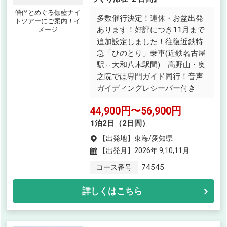
僧侶とめぐる伽藍ナイ
多数催行決定！連休・お盆出発
トツアーにご案内！イ
あります！好評につき11月まで
メージ
追加設定しました！往復近鉄特
急「ひのとり」乗車(近鉄名古屋
駅⇔大和八木駅間) 高野山・奥
之院では専門ガイド同行！音声
ガイディングレシーバー付き
44,900円〜56,900円
1泊2日（2日間）
【出発地】
東海/愛知県
【出発月】
2026年 9,10,11月
74545
コース番号
詳しくはこちら