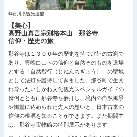
©石川県観光連盟
【美心】
高野山真言宗別格本山 那谷寺
信仰・歴史の旅
那谷寺は１３００年の歴史を持つ北陸の古刹で
あり、霊峰白山への信仰と自然そのものを道場
とする「自然智行（じねんちぎょう）」の聖地
として法灯を護持してきました。那谷町で生ま
れ育ったいしかわ文化観光スペシャルガイドの
僧侶とともに那谷寺を参拝し、境内の自然風景
や御堂に込められた先人の想いと、日本古来の
信仰の根源を知ることができます。また期間中
は、那谷寺宝物館の特別展示があります。