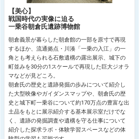
【美心】
戦国時代の実像に迫る
一乗谷朝倉氏遺跡博物館
朝倉義景が暮らした朝倉館の一部を原寸で再現
するほか、流通拠点・川湊「一乗の入江」の一
角とも考えられる石敷遺構の露出展示、城下の
町並みを30分の1スケールで再現した巨大ジオラ
マなどが見どころ。
朝倉氏の歴史と遺跡発掘の歩みについて紹介し
た大型映像やガイダンスマップや、朝倉氏の歴
史と城下町一乗谷について約170万点の豊富な出
土品をもとに展示紹介する基本展示室だけでな
く、遺跡の発掘調査や遺構を守る仕事について
紹介した探求ラボ・体験学習スペースなどの体
験型の学習も可能です。