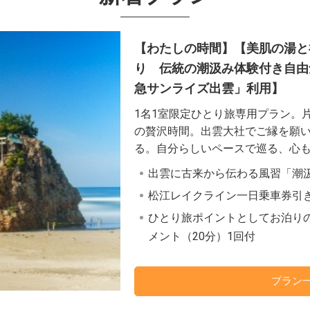
【わたしの時間】【美肌の湯と
り 伝統の潮汲み体験付き自由
急サンライズ出雲」利用】
1名1室限定ひとり旅専用プラン。
の贅沢時間。出雲大社でご縁を願
る。自分らしいペースで巡る、心
出雲に古来から伝わる風習「潮
松江レイクライン一日乗車券引
ひとり旅ポイントとしてお泊り
メント（20分）1回付
プラン