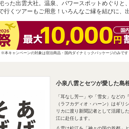
祀った出雲大社。温泉、パワースポットめぐりと
で行くツアーもご用意！いろんなご縁を結びに、
※本キャンペーンの対象は宿泊商品・国内ダイナミックパッケージのみです
小泉八雲とセツが愛した島
「耳なし芳一」や「雪女」などの
（ラフカディオ・ハーン）はギリ
リカに渡り新聞記者として活躍した
江に赴任します。
八雲は松江を「神々の国の首都」