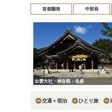
首都圏発
中部発
出雲大社・神在祭・名産
交通＋宿泊
ひとり旅