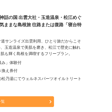
神話の国 出雲大社・玉造温泉・松江めぐ
気ままな島根旅 往路または復路「寝台特
片道サンライズ出雲利用、ひとり旅だからこそ
い、玉造温泉で美肌を磨き、松江で歴史に触れ
も肌も輝く島根を満喫するフリープラン。
汲み」体験付
き換え券付
の松乃湯にてウェルネスパーツオイルトリート
一覧