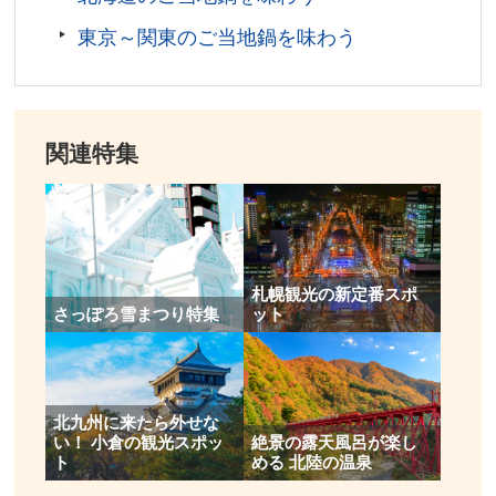
東京～関東のご当地鍋を味わう
関連特集
札幌観光の新定番スポ
さっぽろ雪まつり特集
ット
北九州に来たら外せな
い！ 小倉の観光スポッ
絶景の露天風呂が楽し
ト
める 北陸の温泉