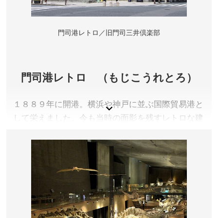
門司港レトロ／旧門司三井倶楽部
門司港レトロ （もじこうれとろ）
１８８９年に開港。横浜や神戸に並ぶ国際貿易港と
して栄えました。今も当時の面影を残すレトロな建
物が数多く建ち並んでいます。
福岡県北九州市
アクセス／JR門司港駅すぐ
所在地／福岡県北九州市門司区港町
お問い合わせ／093-321-4151