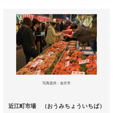
ふらりと気軽に立ち寄ることができる新感覚の美術
館。国内外の優れた近現代の作品のほか、新たな創
造性に富んだ多彩な作品も展示しています。
石川県金沢市
入館料／無料 ※展覧会の観覧料は内容や時期により異
なります。
営業時間／展覧会ゾーン 10:00〜18:00(金・土曜日は
20:00まで)、交流ゾーン 9:00〜22:00
定休日／展覧会ゾーン:毎週月曜日(祝休日の場合は翌平
日)、年末年始、交流ゾーン:年末年始
アクセス／JR金沢駅バスターミナル 兼六園口（東口）3
写真提供：金沢市
番8番乗り場よりバスにて約10分「広坂・21世紀美術
館」にて下車すぐ。兼六園口8～11番乗り場よりバスに
て約10分「香林坊（アトリオ前）」下車 徒歩約5分。
JR金沢駅バスターミナル東口7番乗り場から約22分「し
近江町市場 （おうみちょういちば）
いのき迎賓館向い」にて下車すぐ。金沢駅よりタクシー