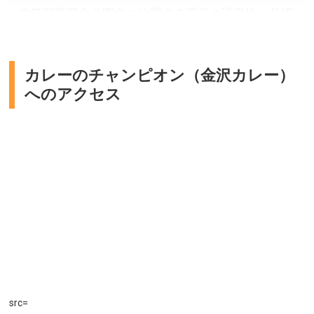
支笏洞爺国立公園内に位置する渓谷の温泉地。札幌
所在地／北海道札幌市東区北7条東9丁目1-1
市街地から車で約４０分とアクセスも抜群です。四
お問い合わせ／011-748-1876（受付時間 11:00～
季折々の美しい情景が楽しめ、特に山々などが紅葉
17:00）
サッポロビール博物館 公式サイト
で鮮やかに染まる秋は格別の趣。無料で利用できる
カレーのチャンピオン（金沢カレー）
へのアクセス
足湯や手湯もあり、渓谷が眺められる真っ赤な二見
吊橋など見どころも盛りだくさんです。温泉街を取
り囲む山々の軽登山や、カヌー・ＳＵＰなど、アウ
トドアエリアとしても人気です。
北海道札幌市
アクセス／札幌より車で約50分。小樽より車で約60
分。ニセコより車で約70分。新千歳空港より車で約80
分。
所在地／北海道札幌市南区定山渓温泉東3丁目225-1(定
山渓観光案内所)
会問合せ／011-598-2012(一般社団法人 定山渓観光協
src=
会)