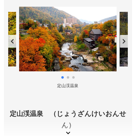
開業した『開拓使麦酒醸造所』から現在のサッポロ
ビールに繋がる伝統と志を、迫力満点の６Ｋシアタ
ー（プレミアムツアーのみで上映）、様々な展示、
試飲（有料）などを通して体感することができま
す。自由見学（無料）も可能です。
北海道札幌市
料金／入館・自由見学無料 ※ビール・ノンアルコール
ビールテイスト飲料・ソフトドリンクは有料（予約制プ
レミアムツアー 大人 1,000円、中学生～20歳未満 500
円、小学生以下 無料）
定山渓温泉
営業時間／11:00～18:00(最終入館は17:30まで)
休館日／毎週月曜日(祝日の場合は翌日)、年末年始、臨
時休館日（予約制プレミアムツアー は月曜日・火曜
日 ※月曜日が祝日の場合は実施し、翌火曜日・水曜日
定山渓温泉 （じょうざんけいおんせ
のツアーが休止）
ん）
アクセス／地下鉄東豊線 東区役所前駅より徒歩約10
分。JR函館本線 苗穂駅北口より徒歩約8分。