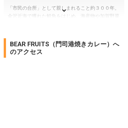
またはバスで約10分(約2km)
「市民の台所」として親しまれること約３００年。
所在地／石川県金沢市広坂1丁目2-1
金沢近海で獲れた鮮魚をはじめ、海産物や加賀野菜
お問い合わせ／076-220-2800
など多くの店舗があり、歴史ある市場です。
金沢21世紀美術館 公式サイト
石川県金沢市
BEAR FRUITS（門司港焼きカレー）へ
料金／無料
のアクセス
営業時間／店舗により異なります。
定休日／店舗により異なります。 ※中央市場休市の水
曜日に休む店があります)
アクセス／金沢駅より徒歩15分。金沢駅東口より北陸
鉄道バス(バスターミナル6番〜9番)で「武藏ヶ辻・近江
町市場」バス停下車すぐ
所在地／石川県金沢市上近江町50
お問い合わせ／076-231-1462
近江町市場 公式サイト