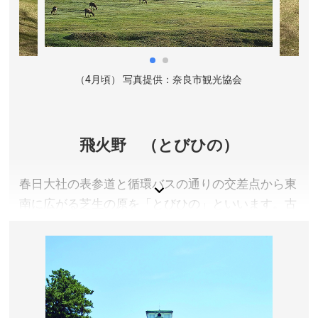
9:00〜17:00、12月〜2月 9:00〜16:30 ※牡丹まつり
期間等時間延長あり
定休日／なし
アクセス／近鉄大阪線 長谷寺駅より徒歩約15分。近鉄
（4月頃） 写真提供：奈良市観光協会
大阪線 JR万葉まほろば線 桜井駅より奈良交通バスで
「長谷寺参道口」バス停下車、徒歩約10分。 ※詳しく
は公式サイトをご確認ください。
所在地／奈良県桜井市初瀬731-1
飛火野 （とびひの）
お問い合わせ／0744-47-7001
大和國 長谷寺 公式サイト
春日大社の表参道と循環バスの通りの交差点から東
南に広がる芝生の原を「とびひの」といいます。古
くは「とぶひの」ともいわれ、鹿島大明神が春日の
地にお着きになられたとき、八代尊様が光明のため
口から火を吐かれ、その炎がいつまでも消えず飛ん
でいる様に見えたことからこの名がついたとも、飛
火が古代の通信施設「烽火（のろし）」の意味であ