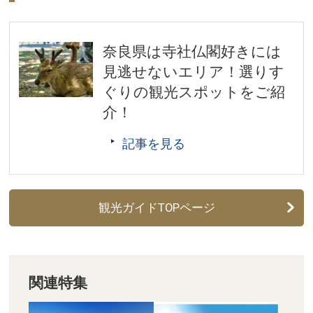
奈良県奈良市
観覧料／一般700円、大学生350円、高校生以下および
奈良県は寺社仏閣好きには
18歳未満無料 ※特別展の観覧料金については、別途定
見逃せないエリア！選りす
めます。詳しくは公式サイトをご確認ください。
開館時間／9:30～17:00 ※展覧会・曜日によっては延長
ぐりの観光スポットをご紹
あり。最新情報は公式サイトをご確認ください。
介！
休館日／毎週月曜日(休日の場合はその翌日。連休の場
記事を見る
合は終了後の翌日)、12月28日～1月1日、その他、臨時
に休館日を変更することがあります。
アクセス／近鉄奈良駅より登大路を東へ徒歩約15分。
JR奈良駅または近鉄奈良駅より市内循環バス(外回り)で
観光ガイドTOPページ
「氷室神社・国立博物館」バス停下車すぐ。
所在地／奈良県奈良市登大路町50番地
お問い合わせ／050-5542-8600(ハローダイヤル)
奈良国立博物館 公式サイト
関連特集