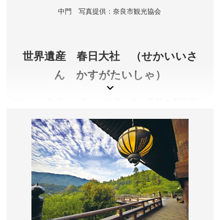
中門 写真提供：奈良市観光協会
世界遺産 春日大社 （せかいいさ
ん かすがたいしゃ）
鮮やかな朱塗りが美しい社殿、約２千基の石燈籠と
約１千基の釣燈籠、貴重な文化財を数多く収蔵する
国宝殿や萬葉植物園などが広大な境内にあります。
奈良県奈良市
拝観料／詳しくは公式サイトをご確認ください。
開門時間／詳しくは公式サイトをご確認ください。
アクセス／JR奈良駅・近鉄奈良駅より奈良交通バス(春
日大社本殿行)で「春日大社本殿」バス停下車すぐ。ま
たは市内循環・外回り循環バスで「春日大社表参道」バ