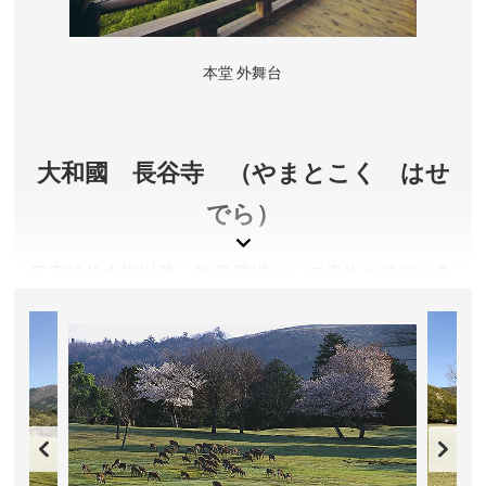
ス停下車、徒歩約10分。
所在地／奈良県奈良市春日野町160
本堂 外舞台
お問い合わせ／0742-22-7788
春日大社 公式サイト
大和國 長谷寺 （やまとこく はせ
でら）
平安時代中期以降、観音霊場として貴族の信仰を集
め、藤原道長も参詣したそうです。また、「枕草
子」、「源氏物語」、「更級日記」など多くの古典
文学にも登場します。
奈良県桜井市
入山料／大人500円、中高校生500円、小学生250円
入山時間／4月〜9月 8:30～17:00、10月〜11月・3月