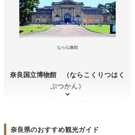
るからだともいわれています。
奈良県奈良市
アクセス／JR奈良駅・近鉄奈良駅より市内循環バスで
「春日大社表参道」バス停下車すぐ
所在地／奈良県奈良市春日野町
お問い合わせ／0742-22-7788
なら仏像館
春日大社 公式サイト
奈良国立博物館 （ならこくりつはく
ぶつかん）
明治２８年に開館した仏教美術専門の博物館。彫
刻、絵画、書跡、工芸、考古の名品の他、中国古代
青銅器も展示しています。毎年秋頃、正倉院展が催
されます。
奈良県のおすすめ観光ガイド