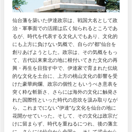
仙台藩を築いた伊達政宗は、戦国大名として政
治・軍事面での活躍は広く知られるところであ
るが、時代を代表する文化人でもあり、文化的
にも上方に負けない気概で、自らの”都”仙台を
創りあげようとした。政宗は、その気概をもっ
て、古代以来東北の地に根付いてきた文化の再
興・再生を目指す中で、伊達家で育まれた伝統
的な文化を土台に、上方の桃山文化の影響を受
けた豪華絢爛、政宗の個性ともいうべき意表を
突く粋な斬新さ、さらには海外の文化に触発さ
れた国際性といった時代の息吹を汲み取りなが
ら、これまでにない“伊達”な文化を仙台の地に
花開かせていった。そして、その文化は政宗だ
けに留まらず、時代を重ねるにつれ、後の藩主
に、さらには仙台から全国へ、そして武士から