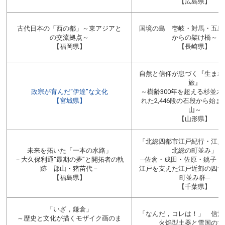
【広島県】
古代日本の「西の都」～東アジアと
国境の島 壱岐・対馬・五島
の交流拠点～
からの架け橋～
【福岡県】
【長崎県】
自然と信仰が息づく『生まれ
旅』
政宗が育んだ“伊達”な文化
～樹齢300年を超える杉並木
【宮城県】
れた2,446段の石段から始
山～
【山形県】
「北総四都市江戸紀行・江戸
未来を拓いた「一本の水路」
北総の町並み」
－大久保利通“最期の夢”と開拓者の軌
─佐倉・成田・佐原・銚子：
跡 郡山・猪苗代－
江戸を支えた江戸近郊の四つ
【福島県】
町並み群─
【千葉県】
「いざ，鎌倉」
「なんだ，コレは！」 信濃
～歴史と文化が描くモザイク画のま
火焔型土器と雪国の文