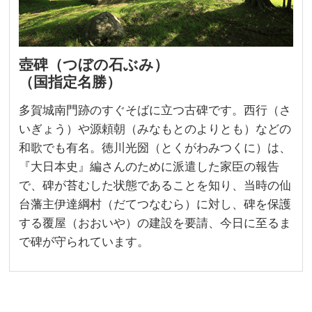
壺碑（つぼの石ぶみ）
（国指定名勝）
多賀城南門跡のすぐそばに立つ古碑です。西行（さ
いぎょう）や源頼朝（みなもとのよりとも）などの
和歌でも有名。徳川光圀（とくがわみつくに）は、
『大日本史』編さんのために派遣した家臣の報告
で、碑が苔むした状態であることを知り、当時の仙
台藩主伊達綱村（だてつなむら）に対し、碑を保護
する覆屋（おおいや）の建設を要請、今日に至るま
で碑が守られています。