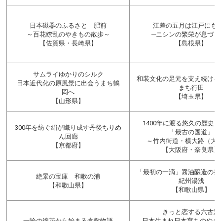
日本磁器のふるさと 肥前
江差の五月は江戸にも
～百花繚乱のやきもの散歩～
─ニシンの繁栄が息づく
【佐賀県・長崎県】
【島根県】
サムライゆかりのシルク
和装文化の足元を支え続ける
日本近代化の原風景に出会うまち鶴
まち行田
岡へ
【埼玉県】
【山形県】
1400年に渡る悠久の歴史
300年を紡ぐ絹が織り成す丹後ちりめ
「最古の国道」
ん回廊
～竹内街道・横大路（大
【京都府】
【大阪府・奈良県】
「最初の一滴」醤油醸造の
絶景の宝庫 和歌の浦
紀州湯浅
【和歌山県】
【和歌山県】
きっと恋する六古窯
一輪の綿花から始まる倉敷物語
─日本生まれ日本育ちのやき