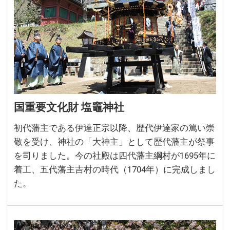
国重要文化財 塩竈神社
初代藩主である伊達正宗以降、歴代伊達家の篤い崇
敬を受け、神社の「大神主」として歴代藩主が祭事
を司りました。今の社殿は四代藩主綱村が1695年に
着工、五代藩主吉村の時代（1704年）に完成しまし
た。