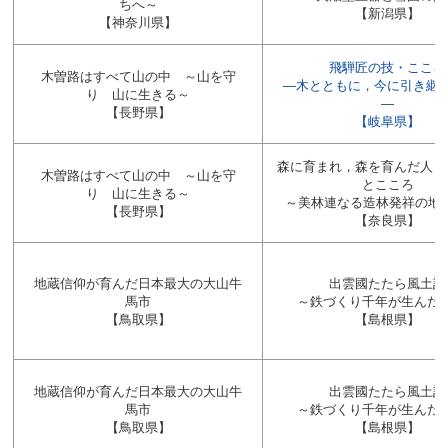
ちへ～
【新潟県】
【神奈川県】
飛騨匠の技・こころ
木曽路はすべて山の中 ～山を守
―木とともに，今に引き継ぐ1
り 山に生きる～
―
【長野県】
【岐阜県】
森に育まれ，森を育んだ人々
木曽路はすべて山の中 ～山を守
とこころ
り 山に生きる～
～美林連なる造林発祥の地“
【長野県】
【奈良県】
地蔵信仰が育んだ日本最大の大山牛
出雲國たたら風土記
馬市
～鉄づくり千年が生んだ
【鳥取県】
【島根県】
地蔵信仰が育んだ日本最大の大山牛
出雲國たたら風土記
馬市
～鉄づくり千年が生んだ
【鳥取県】
【島根県】