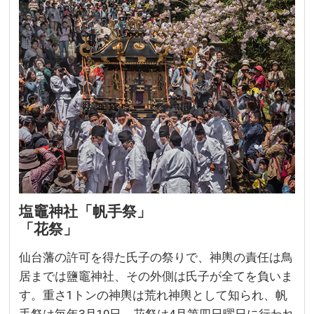
塩竈神社「帆手祭」
「花祭」
仙台藩の許可を得た氏子の祭りで、神輿の責任は鳥
居までは鹽竈神社、その外側は氏子が全てを負いま
す。重さ1トンの神輿は荒れ神輿として知られ、帆