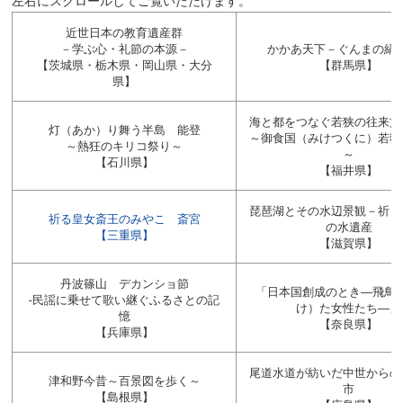
近世日本の教育遺産群
－学ぶ心・礼節の本源－
かかあ天下－ぐんまの絹
【茨城県・栃木県・岡山県・大分
【群馬県】
県】
海と都をつなぐ若狭の往来文
灯（あか）り舞う半島 能登
～御食国（みけつくに）若狭
～熱狂のキリコ祭り～
～
【石川県】
【福井県】
琵琶湖とその水辺景観－祈り
祈る皇女斎王のみやこ 斎宮
の水遺産
【三重県】
【滋賀県】
丹波篠山 デカンショ節
「日本国創成のとき―飛鳥
-民謡に乗せて歌い継ぐふるさとの記
け）た女性たち―」
憶
【奈良県】
【兵庫県】
尾道水道が紡いだ中世からの
津和野今昔～百景図を歩く～
市
【島根県】