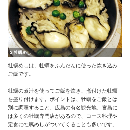
3.牡蠣めし
牡蠣めしは、牡蠣をふんだんに使った炊き込み
ご飯です。
牡蠣の煮汁を使ってご飯を炊き、煮付けた牡蠣
を盛り付けます。ポイントは、牡蠣をご飯とは
別に調理すること。広島の有名観光地、宮島に
は多くの牡蠣専門店があるので、コース料理や
定食に牡蠣めしがついてくることも多いです。