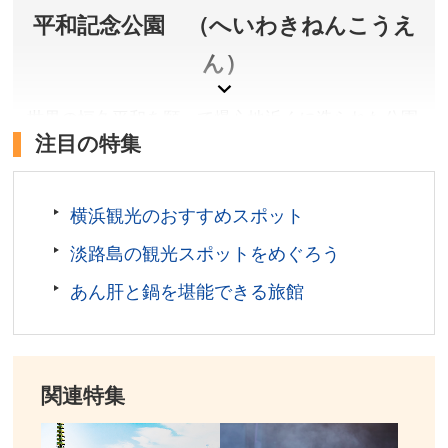
アクセス／JR広島駅より路面電車(宮島口・江波方面行)
平和記念公園 （へいわきねんこうえ
で「原爆ドーム前」下車すぐ
ん）
所在地／広島県広島市中区中島町1-2
お問い合わせ／082-241-4004
世界の恒久平和を願って爆心地近くに造られた公園
広島平和記念資料館 公式サイト
注目の特集
には、世界遺産に登録されている原爆ドームや広島
平和記念資料館などの施設があり、平和への願いで
鳴らされる平和の鐘の音は、「残したい日本の音風
横浜観光のおすすめスポット
景１００選」にも選出されています。
淡路島の観光スポットをめぐろう
広島県広島市
あん肝と鍋を堪能できる旅館
料金／無料
営業時間／終日
アクセス／JR広島駅より路面電車(宮島口・江波方面行)
で「原爆ドーム前」下車すぐ。
関連特集
所在地／広島県広島市中区中島町1
お問い合わせ／082-504-2390(都市整備局 緑化推進部