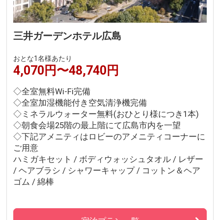
三井ガーデンホテル広島
おとな1名様あたり
4,070円〜48,740円
◇全室無料Wi-Fi完備
◇全室加湿機能付き空気清浄機完備
◇ミネラルウォーター無料(おひとり様につき1本)
◇朝食会場25階の最上階にて広島市内を一望
◇下記アメニティはロビーのアメニティコーナーに
ご用意
ハミガキセット / ボディウォッシュタオル / レザー
/ ヘアブラシ / シャワーキャップ / コットン＆ヘア
ゴム / 綿棒