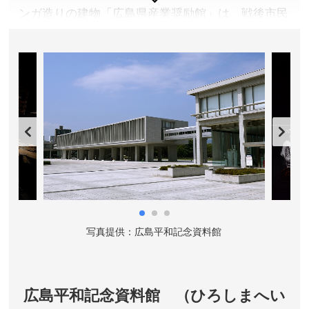
ンガ造りの建物「広島県産業奨励館」は、戦後市民
が呼び始めた「原爆ドーム」と名前を変え、１９９
６年ユネスコ世界文化遺産に登録された。恒久平和
の大切さを世界に訴えるシンボルになっている。
広島県広島市
料金／無料 ※入場できる施設ではありませんので、外
からの見学になります。
営業時間／終日
アクセス／JR広島駅より路面電車(宮島口・江波方面行)
で「原爆ドーム前」下車すぐ
所在地／広島県広島市中区大手町 1-10
お問い合わせ／082-504-2390(都市整備局 緑化推進部
写真提供：広島平和記念資料館
緑政課 企画管理係)
広島平和記念資料館 （ひろしまへい