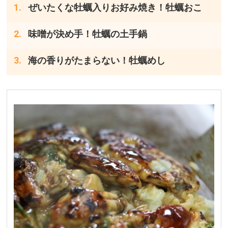
ぜいたくな牡蠣入りお好み焼き！牡蠣おこ
味噌が決め手！牡蠣の土手鍋
海の香りがたまらない！牡蠣めし