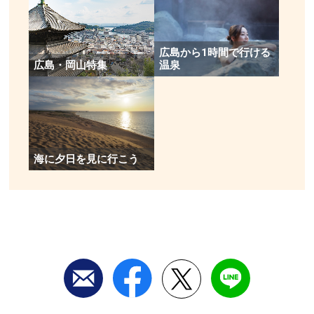
緑政課 企画管理係)
広島から1時間で行ける
広島・岡山特集
温泉
海に夕日を見に行こう