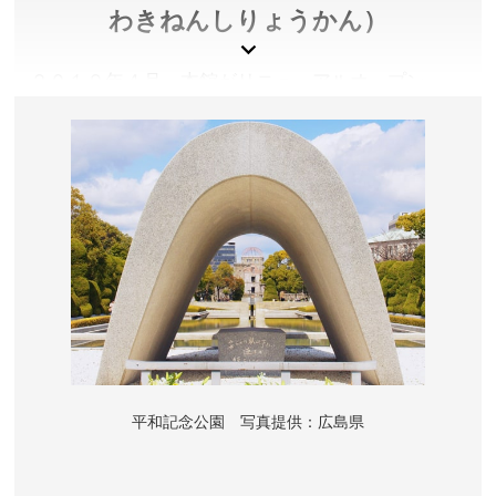
わきねんしりょうかん）
２０１９年４月、本館がリニューアルオープン。
「８月６日のヒロシマ」ゾーン、「被爆者」ゾーン
など貴重な実物資料を中心とした原子爆弾による惨
状を世界中の人々に伝える数多くの資料を公開して
います。
広島県広島市
入館金／大人200円、大人(65歳以上)100円(年齢確認可
能な公的証明書が必要)、高校生100円、中学生以下無
料
開館時間／3月～11月は7:30～19:00(ただし8月5日、6
日は21:00まで) 12月～2月は7:30～18:00 ※入館は閉館
平和記念公園 写真提供：広島県
30分前まで
休館日／12月30・31日(情報資料室は12月29日～1月1
日閉室)、展示入替期間(2月中旬から3日間）