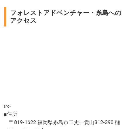
台）は、１９８１年（昭和５６年）に昭和天皇がお
フォレストアドベンチャー・糸島への
立ち寄りになられたことを記念して名付けられまし
アクセス
た。神戸はもちろん、大阪平野部から和歌山方面ま
でワイドに広がる景色が一望でき、夜には１０００
万ドルの夜景が輝きます。六甲山・摩耶山三大夜景
スポットの一つであり、日本夜景遺産にも選定され
ています。
兵庫県神戸市
アクセス／六甲ケーブル下駅より六甲ケーブル利用 ※
詳しくは公式サイトをご確認ください。
所在地／兵庫県神戸市灘区六甲山町一ヶ谷1-32
お問い合わせ／078-894-2071(六甲山観光株式会社)
六甲山 公式サイト
src=
■住所
〒819-1622 福岡県糸島市二丈一貴山312-390 樋