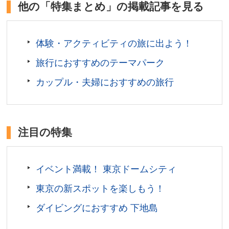
名城。大天守台からは福岡市街を見渡せる素晴らし
他の「特集まとめ」の掲載記事を見る
い眺望が広がります。
福岡県福岡市
体験・アクティビティの旅に出よう！
入城料／無料(イベント期間中を除く)
旅行におすすめのテーマパーク
開城時間／終日
アクセス／福岡市営地下鉄 赤坂駅(2番出口)より徒歩約
カップル・夫婦におすすめの旅行
10分（三の丸スクエアへは 大濠公園駅(5番出口)より徒
歩約10分)。
所在地／福岡県福岡市中央区城内1-4
注目の特集
お問い合わせ／092-732-4801(福岡城むかし探訪館
9:00～17:00)
福岡城・鴻臚館 公式サイト
イベント満載！ 東京ドームシティ
東京の新スポットを楽しもう！
ダイビングにおすすめ 下地島