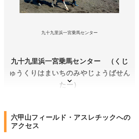
九十九里浜一宮乗馬センター
九十九里浜一宮乗馬センター （くじ
ゅうくりはまいちのみやじょうばせん
たー）
初心者でも引き馬に乗って九十九里浜の雄大な景色
を見にいくことができます。
六甲山フィールド・アスレチックへの
アクセス
千葉県長生郡一宮町
料金／海岸コース20分 4,950円 ほか ※要予約