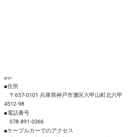
営業時間／9:00～15:00(最終受付) ※夏時間 8:00～
12:00・15:00～16:00(最終受付)
定休日／水曜日
アクセス／JR外房線 上総一ノ宮駅より送迎あり(上総一
ノ宮駅着後に要電話)
所在地／千葉県長生郡一宮町一宮9963
お問い合わせ／0475-42-2851
src=
■住所
〒657-0101 兵庫県神戸市灘区六甲山町北六甲
4512-98
■電話番号
078-891-0366
■ケーブルカーでのアクセス