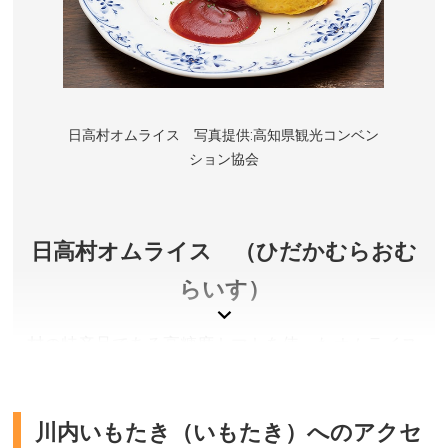
アクセス／詳しくは公式サイトをご確認ください。
所在地／高知県高知市丸ノ内1丁目2-1
お問い合わせ／088-824-5701(高知城管理事務所)
高知城 公式サイト
日高村オムライス 写真提供:高知県観光コンベン
ション協会
日高村オムライス （ひだかむらおむ
らいす）
村の特産品である高糖度トマトを使ったオムライス
です。村を東西に走る国道３３号線沿いを中心に多
くのお店があり、日高村オムライス街道と呼ばれて
います。
川内いもたき（いもたき）へのアクセ