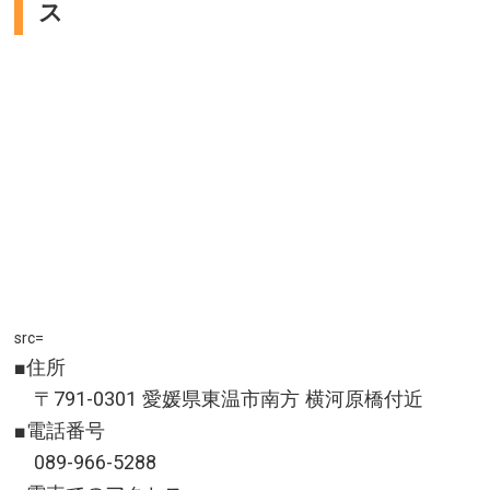
ス
高知県高岡郡日高村
アクセス／JR土讃線高知駅より普通列車で30分（村の
中心部は日下駅）、高知自動車道いのICより国道33号
を西へ約20分 ※詳しくは公式サイトをご確認くださ
い。
所在地／高知県高岡郡日高村
お問い合わせ／088-823-1434(高知県観光コンベンシ
ョン協会)
日高村オムライス 公式サイト
src=
■住所
〒791-0301 愛媛県東温市南方 横河原橋付近
■電話番号
089-966-5288