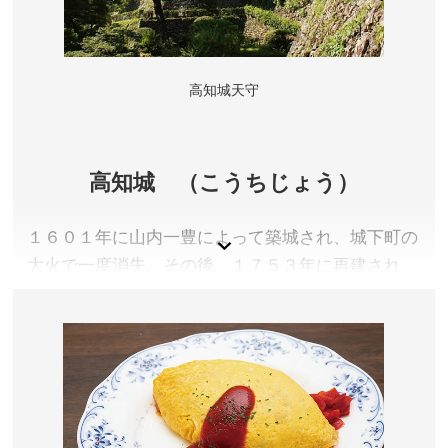
高知城天守
高知城 （こうちじょう）
１６０１年に山内一豊によって築城され、城下町の
大火で一度消失。その後、１７５３年に再建され、
「南海の名城」の呼び名にふさわしく威風堂々とし
たたたずまいを今に伝えています。
高知県高知市
利用料／一般420円、18歳未満無料、
開館時間／9:00～17:00(最終入館16:30)
休館日／12/26～1/1