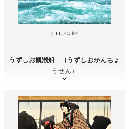
入場料／大人510円、中高生410円、小学生260円
営業時間／夏季(3月～9月) 9:00～18:00 、GWと夏休み
期間 8:00～19:00、冬季(10月～2月) 9:00～17:00 ※
入場は閉館の30分前まで
うずしお観潮船
休館日／3月、6月、9月、12月の第2月曜日
アクセス／鳴門北ICより車で約5分
所在地／徳島県鳴門市鳴門町（鳴門公園内）
お問い合わせ／088-683-6262
うずしお観潮船 （うずしおかんちょ
大鳴門橋遊歩道 渦の道 公式サイト
うせん）
世界三大潮流の一つ、鳴門の渦潮を間近に楽しむな
ら「小型水中観潮船アクアエディ」がおすすめ。水
の中から見る渦潮は上から見る渦潮とはまったく違
う景観なので水中とデッキ、両方から眺めてみるの
がオススメです。「大型観潮船わんだーなると」も
運航しています。