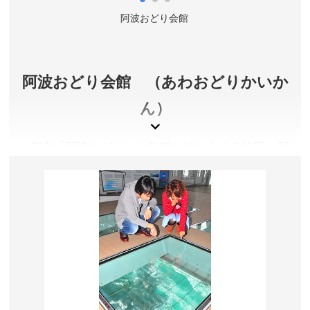
阿波おどり会館
阿波おどり会館 （あわおどりかいか
ん）
一年中「阿波おどり」と気軽に触れあえる施設。阿
波おどりホールでは、昼の公演は専属連「阿波の
風」、夜の公演は有名連が出演し、躍動的な阿波お
どりを披露します。一緒に踊ることもできます。
徳島県徳島市
料金／【昼のおどり】大人1,300円、小中学生700円
【夜のおどり】大人1,600円、小中学生800円
上演時間／【昼のおどり】11:00、14:00、15:00、
16:00（各40分間）【夜のおどり】20:00（50分間）