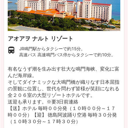
アオアヲ ナルト リゾート
JR鳴門駅からタクシーで約15分。
高速バス 高速鳴門バス停からタクシーで約10分。
有名なうず潮を生み出す壮大な鳴門海峡、変化に富
んだ海岸線。
そしてダイナミックな大鳴門橋が織りなす日本屈指
の景観に位置し、世代を問わず皆様が笑顔になれる
全２０６室の大型リゾートホテルです。
送迎も承ります。※要3日前連絡
【送】ホテル 毎時００分発（１０時００分～１７
時００分）【迎】 徳島阿波踊り空港 毎時３０分発
（１０時３０分～１７時３０分）