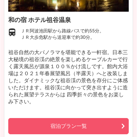
和の宿 ホテル祖谷温泉
ＪＲ阿波池田駅から路線バスで約55分。
ＪＲ大歩危駅から送迎車で約30分。
祖谷自然の大パノラマを堪能できる一軒宿。日本三
大秘境の祖谷渓の絶景を楽しめるケーブルカーで行
く露天風呂が源泉１００％かけ流しです。館内大浴
場は２０２１年春展望風呂（半露天）へと改装しま
した。ダイナミックな祖谷渓の景色を存分にご体感
いただけます。祖谷渓に向かって突き出すように造
られた展望テラスからは 四季折々の景色をお楽し
み下さい。
宿泊プラン一覧