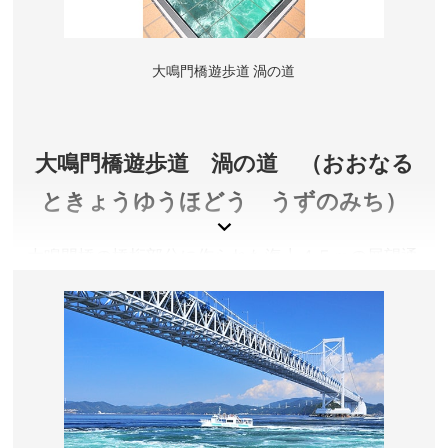
アクセス／JR徳島駅より徒歩約10分
所在地／徳島県徳島市新町橋2丁目20番地
大鳴門橋遊歩道 渦の道
お問い合わせ／088-611-1611
阿波おどり会館 公式サイト
大鳴門橋遊歩道 渦の道 （おおなる
ときょうゆうほどう うずのみち）
大鳴門橋の橋桁部分に作られた海上４５ｍの展望通
路「渦の道」では、ガラス床や展望所から大迫力の
渦潮をご堪能いただけます。
夏季（3月～9月）9:00～18:00 ※入場は17:30まで
GWと夏休み期間は8:00～19:00 ※入場は18:30まで
冬季（10月～2月）9:00～17:00
徳島県鳴門市