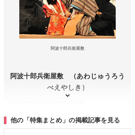
徳島県鳴門市
運賃／わんだーなると:大人2,000円、こども(小学
生)1,000円 ※一等(2階)おとな+1,000円、こども(小学
生)は無料ですが、必ず保護者の同伴が必要、アクアエ
ディ:大人2,500円、こども(小学生)1,200円 ※アクアエ
阿波十郎兵衛屋敷
ディは46席の小型船ですので、事前予約が必要です。
出航時間／9:00～16:20 ※ご希望の乗船時間の10分前ま
でに窓口で乗船券をお求めください。
定休日／無休 ※荒天時など臨時休業あり
阿波十郎兵衛屋敷 （あわじゅうろう
アクセス／鳴門駅よりバス(鳴門公園行)で約20分「鳴門
べえやしき）
観光港」バス停下車すぐ。鳴門北ICより車で約5分。
所在地／徳島県鳴門市鳴門町土佐泊浦字大毛264-1
人形浄瑠璃芝居「傾城阿波の鳴門」のモデルとなっ
お問い合わせ／088-687-0101(8:00～17:00)
た板東十郎兵衛の屋敷跡で、国の重要無形民俗文化
うずしお観潮船 公式サイト
他の「特集まとめ」の掲載記事を見る
財「阿波人形浄瑠璃」を毎日上演しています。
徳島県徳島市