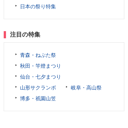
日本の祭り特集
料金／一般410円、高・大学生310円、小・中学生200
円
開館時間／9:30～17:00(7月1日～8月1日は18:00まで)
上演時間／【1〜2月】平日 11:00・土日祝 11:00、
注目の特集
14:00【3〜12月】平日 11:00、14:00・土日祝 11:00、
14:00【8月12日〜8月15日】10:00、11:00、14:00、
16:00
青森・ねぶた祭
休館日／年末年始(12月31日～1月3日)
秋田・竿燈まつり
アクセス／JR徳島駅前 徳島市営バスターミナル7番のり
ばより川内循環バス(左回り)で約25分「十郎兵衛屋敷」
仙台・七夕まつり
バス停下車すぐ
山形サクランボ
岐阜・高山祭
所在地／徳島県徳島市川内町宮島本浦184
お問い合わせ／088-665-2202
博多・祇園山笠
阿波十郎兵衛屋敷 公式サイト