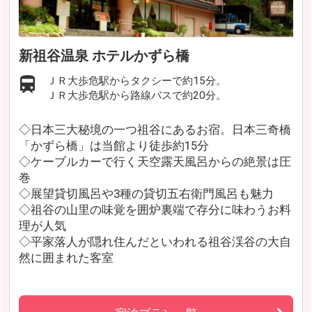
新祖谷温泉 ホテルかずら橋
ＪＲ大歩危駅からタクシーで約15分。
ＪＲ大歩危駅から路線バスで約20分。
◇日本三大秘境の一つ祖谷にあるお宿。日本三奇橋
「かずら橋」は当館より徒歩約15分
◇ケーブルカーで行く天空露天風呂からの絶景は圧
巻
◇展望貸切風呂や3種の貸切五右衛門風呂も魅力
◇祖谷の山里の味覚を囲炉裏端で存分に味わうお料
理が人気
◇平家落人が隠れ住んだといわれる祖谷渓谷の大自
然に囲まれた客室