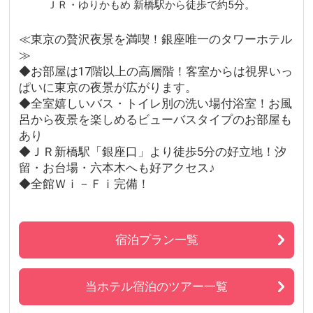
ＪＲ・ゆりかもめ 新橋駅から徒歩で約5分。
≪東京の贅沢夜景を満喫！銀座唯一のタワーホテル
≫
◆お部屋は17階以上の高層階！客室からは視界いっ
ぱいに東京の夜景が広がります。
◆全室嬉しいバス・トイレ別の洗い場付浴室！お風
呂から夜景を楽しめるビューバスタイプのお部屋も
あり
◆ＪＲ新橋駅「銀座口」より徒歩5分の好立地！汐
留・お台場・六本木へも好アクセス♪
◆全館Ｗｉ－Ｆｉ完備！
宿泊プラン一覧
当ホテル宿泊のツアー一覧