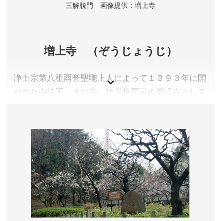
三解脱門 画像提供：増上寺
増上寺 （ぞうじょうじ）
浄土宗第八祖酉誉聖聰上人によって１３９３年に開
かれた由緒正しきお寺。徳川将軍家の菩提寺として
も知られ、境内には歴代の徳川将軍家の墓所が設け
られています。
東京都港区芝公園
参拝料／無料
参拝時間／本堂 6:00～17:30、安国殿 9:00～17:00
定休日／なし
アクセス／JR浜松町駅より徒歩約10分。都営地下鉄三
田線 御成門駅より徒歩約3分。芝公園駅より徒歩約3
分。都営地下鉄浅草線・大江戸線 大門駅より徒歩約5