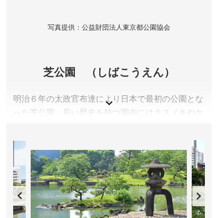
分。都営地下鉄大江戸線 赤羽橋駅より徒歩約7分。東京
メトロ日比谷線 神谷町駅より徒歩約10分。
写真提供：公益財団法人東京都公園協会
所在地／東京都港区芝公園4-7-35
お問い合わせ／03-3432-1431
増上寺 公式サイト
芝公園 （しばこうえん）
明治６年の太政官布達により日本で最初の公園とな
った芝公園。長い歴史を持つ園内にはクスノキやケ
ヤキなどの大木が見られるほか、１４０本余りのサ
クラや銀世界と称される梅林が目を引きます。様々
な体力測定遊具等健康促進設備が充実しており、心
身ともにリフレッシュできる空間です。
東京都港区
入園料／無料(一部有料施設あり)
開園時間／常時