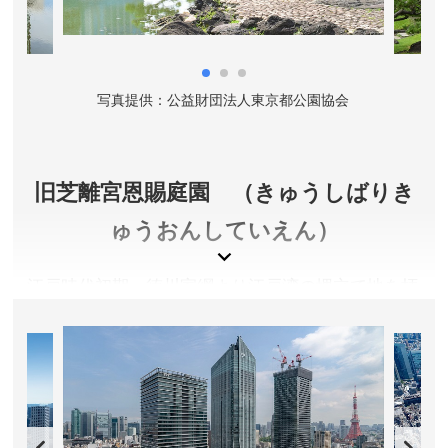
休園日／年中無休 ※サービスセンター及び各施設は年
末年始は休業となります。
アクセス／JR 浜松町より徒歩約12分。都営地下鉄三田
線 芝公園駅より徒歩約2分。御成門駅より徒歩約10分。
協会
写真提供：公益財団法人東京都公園協会
写
都営地下鉄浅草線・大江戸線 大門駅より徒歩約5分。都
営地下鉄大江戸線 赤羽橋駅より徒歩約2分。
所在地／東京都港区芝公園一・二・三・四丁目
旧芝離宮恩賜庭園 （きゅうしばりき
お問い合わせ／03-3431-4359(芝公園サービスセンタ
ー)
ゅうおんしていえん）
東京都公園協会(芝公園ページ) 公式サイト
江戸時代初期、徳川家綱より江戸湾の埋立て地を拝
領した老中・大久保忠朝が小田原の庭師を招き寄せ
て造らせた大名庭園。中国の西湖の堤を模した石造
りの堤、蓬莱島の石組や州浜、砂浜、小田原・根府
川石を用いた飛石など、風情溢れる景色が広がりま
す。日本庭園の集大成と言える回遊式泉水庭園を見