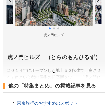
事に表した名勝です。
東京都港区
入園料／一般150円、65歳以上70円(小学生以下及び都
内在住・在学の中学生は無料)
開園時間／9:00～17:00(入園は16:30まで)
虎ノ門ヒルズ
休園日／年末年始(12月29日～翌年1月1日まで)
アクセス／JR浜松町駅北口より徒歩約1分。都営浅草
線・大江戸線 大門駅より徒歩約3分。ゆりかもめ 竹芝
駅より徒歩約10分。
虎ノ門ヒルズ （とらのもんひるず）
所在地／東京都港区海岸一丁目
お問い合わせ／03-3434-4029(旧芝離宮恩賜庭園サー
２０１４年にオープンした地上５２階建て、高さ２
ビスセンター)
４７ｍという都内屈指の超高層タワー、「虎ノ門ヒ
東京都公園協会(旧芝離宮恩賜庭園ページ) 公式サイト
ルズ森タワー」。日本初進出のホテル「アンダー
他の「特集まとめ」の掲載記事を見る
ズ 東京」や住宅・オフィスのほか、多彩なショッ
プ＆レストランも備えており、東京の新ランドマー
東京旅行のおすすめのスポット
クとして今も注目されています。至る所に展示され