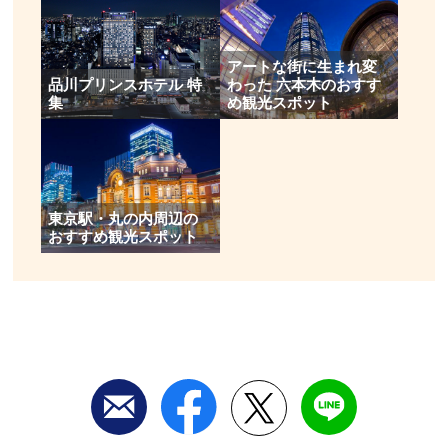
東京都港区虎ノ門
料金／入場無料
アートな街に生まれ変
営業時間／グルメ 11:00～23:00、ショップ 11:00～
品川プリンスホテル 特
わった 六本木のおすす
集
め観光スポット
21:00 ※詳しくは公式サイトをご確認ください。
定休日／なし
アクセス／東京メトロ銀座線 虎ノ門駅(1番出口)より徒
歩約5分。東京メトロ日比谷線 神谷町駅(3番出口)より
徒歩約6分。東京メトロ千代田線・丸ノ内線・日比谷線
東京駅・丸の内周辺の
おすすめ観光スポット
霞ヶ関駅(A12出口)より徒歩約8分。④都営三田線 内幸
町駅(A3出口)より徒歩約8分。JR新橋駅より徒歩約11
分。
所在地／東京都港区虎ノ門一丁目23番1号～4号
お問い合わせ／03-6406-6665(赤坂・虎ノ門エリア店
舗運営室)
虎ノ門ヒルズ 公式サイト