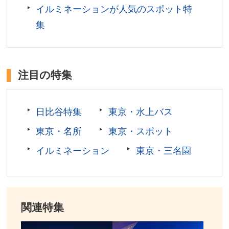
たパブリックアートを鑑賞したり、芝生が広がるオ
イルミネーションが人気のスポット特
ーバル広場を散歩するのもおすすめです。
集
また、２０２０年には「虎ノ門ヒルズ ビジネスタ
ワー」が開業。東京中の名だたる名店が集結した
「虎ノ門横丁」をはじめ、エリア初となる物販フロ
注目の特集
アやスーパーマーケットなどが誕生しました。虎ノ
門ヒルズエリアから新たなビジネスやイノベーショ
ンを次々と生み出すことで、国際都市・東京のさら
日比谷特集
東京・水上バス
なる磁力強化を牽引していきます。
東京・名所
東京・スポット
また、 「虎ノ門ヒルズ 森タワー」、「虎ノ門ヒル
ズ ビジネスタワー」、「虎ノ門ヒルズ レジデンシ
イルミネーション
東京・三名園
ャルタワー」に続いて、２０２３年秋には「虎ノ門
ヒルズ ステーションタワー」が開業しました。拡
大・進化を続けてきた「虎ノ門ヒルズ」は六本木ヒ
ルズに匹敵するスケールとインパクトを誇る街とし
関連特集
て完成しました。