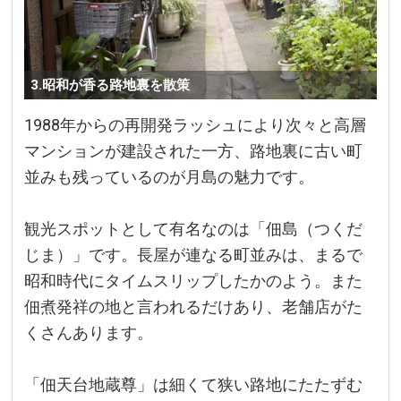
3.昭和が香る路地裏を散策
1988年からの再開発ラッシュにより次々と高層
マンションが建設された一方、路地裏に古い町
並みも残っているのが月島の魅力です。
観光スポットとして有名なのは「佃島（つくだ
じま）」です。長屋が連なる町並みは、まるで
昭和時代にタイムスリップしたかのよう。また
佃煮発祥の地と言われるだけあり、老舗店がた
くさんあります。
「佃天台地蔵尊」は細くて狭い路地にたたずむ