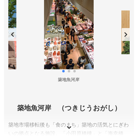
ます。江戸から続く庭園では都内で唯一、海水を引
き入れた「潮入の池」が現在もある回遊式築山泉水
庭園であり、他にも「お伝い橋」、２つの鴨場、六
代将軍家宣が庭園を大改修したとき植えられたと言
われている「三百年の松」など、見所も豊富です。
東京都中央区
入園料／一般300円、65歳以上150円(小学生以下及び
都内在住・在学の中学生は無料)
開園時間／9:00～17:00(入園は16:30まで)
築地魚河岸
休園日／年末・年始(12月29日～翌年1月1日まで)
アクセス／<大手門口>都営地下鉄大江戸線 築地市場
駅・汐留駅・ゆりかもめ 汐留駅より徒歩約7分。JR・東
京メトロ銀座線・都営地下鉄浅草線 新橋駅より徒歩約
築地魚河岸 （つきじうおがし）
12分。 <中の御門口>都営地下鉄大江戸線 汐留駅より徒
歩約5分。JR浜松町駅より徒歩約15分。 ※詳しくは公
築地市場移転後も「食のまち」築地の活気とにぎわ
式サイトをご確認ください。
いの拠点となる施設。「小田原橋棟」と「海幸橋