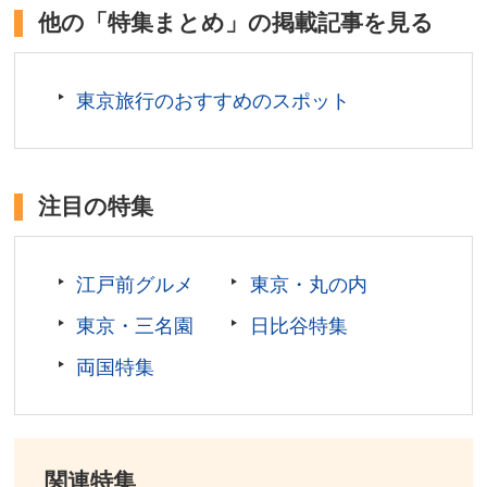
所在地／東京都中央区浜離宮庭園1-1
棟」の２棟に分かれ、両棟の１階は新鮮な魚や野菜
他の「特集まとめ」の掲載記事を見る
お問い合わせ／03-3541-0200(9:00～17:00)
などを扱う約６０店舗が出店し、小田原橋棟の３階
東京都公園協会(浜離宮恩賜庭園ページ) 公式サイト
には市場めしが食べられるフードコート形式の食堂
東京旅行のおすすめのスポット
も併設しています。
東京都中央区築地
入館料／無料
注目の特集
営業日／原則として東京都中央卸売市場の開場日・休場
日に準じます。
開館時間／6:00〜 通常販売時間／9:00〜14:00 自由
江戸前グルメ
東京・丸の内
営業時間／14:00～ ※午前6時から午前9時まではプロ
の買出人の仕入れを優先して販売を行っています。一般
東京・三名園
日比谷特集
の方、観光客の方は午前9時以降にお越しいただくこと
両国特集
をお勧めします。
休館日／日祝日、指定された水曜日が休館日
所在地／中央区築地六丁目26-1(小田原橋棟)、中央区築
地六丁目27-1(海幸橋棟)
関連特集