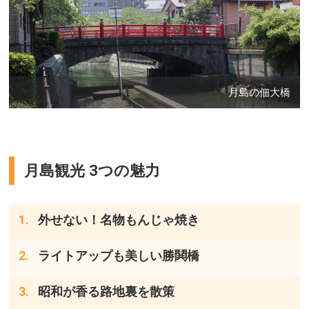
月島の佃大橋
月島観光 3つの魅力
外せない！名物もんじゃ焼き
ライトアップも美しい勝鬨橋
昭和が香る路地裏を散策