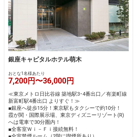
銀座キャピタルホテル萌木
おとな1名様あたり
7,200円〜36,000円
≪東京メトロ日比谷線 築地駅3･4番出口／有楽町線
新富町駅4番出口 よりすぐ！≫
■銀座へ徒歩15分！東京駅もタクシーで約10分！
霞が関・国際展示場、東京ディズニーリゾート(R)
へは電車で30分圏内！
■全客室Ｗｉ－Ｆｉ接続無料！
■全室禁煙ルーム（2階に喫煙所あり）