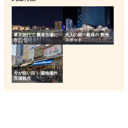
お問い合わせ／03-3561-5191
築地魚河岸 公式サイト
東京旅行で 豊洲市場に
大人の街・銀座の 観光
行こう！
スポット
今が狙い目！ 築地場外
市場観光