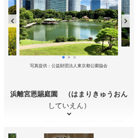
協会
写真提供：公益財団法人東京都公園協会
写
浜離宮恩賜庭園 （はまりきゅうおん
していえん）
１７世紀後半に築庭された徳川将軍家の大名庭園。
現在は国の特別名勝および特別史跡に指定されてい