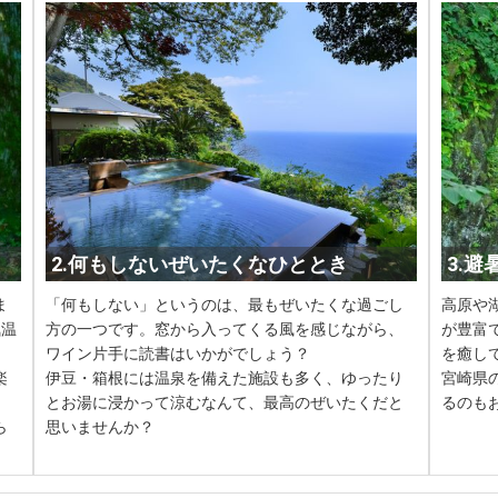
2.何もしないぜいたくなひととき
3.
ま
「何もしない」というのは、最もぜいたくな過ごし
高原や
気温
方の一つです。窓から入ってくる風を感じながら、
が豊富
ワイン片手に読書はいかがでしょう？
を癒し
楽
伊豆・箱根には温泉を備えた施設も多く、ゆったり
宮崎県
とお湯に浸かって涼むなんて、最高のぜいたくだと
るのも
ら
思いませんか？