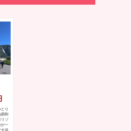
円
ゆとり
の調和
原リゾ
海が一
だ大浴