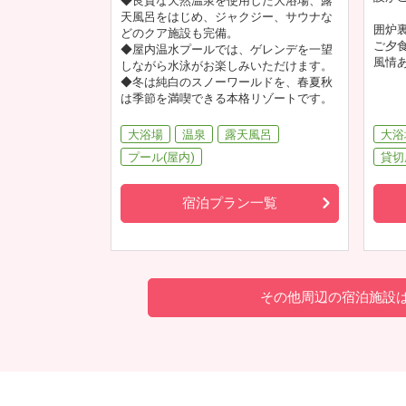
◆良質な天然温泉を使用した大浴場、露
天風呂をはじめ、ジャクジー、サウナな
囲炉
どのクア施設も完備。
ご夕
◆屋内温水プールでは、ゲレンデを一望
風情
しながら水泳がお楽しみいただけます。
◆冬は純白のスノーワールドを、春夏秋
は季節を満喫できる本格リゾートです。
大浴場
温泉
露天風呂
大浴
プール(屋内)
貸切
宿泊プラン一覧
その他周辺の宿泊施設