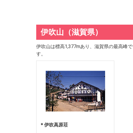
伊吹山（滋賀県）
伊吹山は標高1,377mあり、滋賀県の最高
す。
＊伊吹高原荘