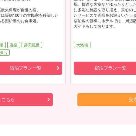
場、快適な客室などゆったりとし
裏炭火料理が自慢の宿。
に多彩な施設を取り揃え、真心の
食は築約100年の古民家を移築した
たサービスで皆様をお迎えいたし
ある囲炉裏のお食事処。
宿泊客の皆様にホテルでは、周辺
ガイドもしております。
場
温泉
露天風呂
大浴場
風呂
宿泊プラン一覧
宿泊プラン一覧
はこちら
交