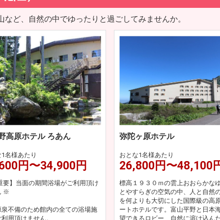
山など、自然の中でゆったりと過ごしてみませんか。
野高原ホテル ろあん
弥陀ヶ原ホテル
な1名様あたり
おとな1名様あたり
,600円〜34,900円
26,800円〜48,100
【重要】当面の期間浴場がご利用頂け
標高１９３０ｍの雲上おおらかな
 ※
とやすらぎの空気の中、人と自然
を何よりも大切にした国際級の高
源泉不備のため館内の全ての浴場施
ートホテルです。富山平野と日本
ご利用頂けません。
望できるロビー、自然に溶け込ん