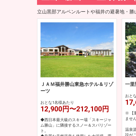
立山黒部アルペンルートや福井の避暑地・勝
ＪＡＭ福井勝山東急ホテル＆リゾ
一里
ーツ
おと
17
おとな1名様あたり
12,900円〜212,100円
※ 
ません
◆西日本最大級のスキー場「スキージャ
ム勝山」に隣接するスノー＆スパリゾー
温泉
ト。
設が