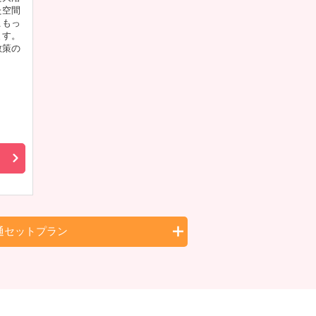
た空間
こもっ
ます。
散策の
通セットプラン