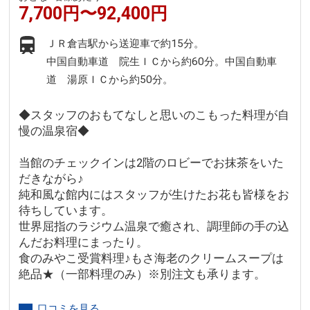
7,700円〜92,400円
ＪＲ倉吉駅から送迎車で約15分。
中国自動車道 院生ＩＣから約60分。中国自動車
道 湯原ＩＣから約50分。
◆スタッフのおもてなしと思いのこもった料理が自
慢の温泉宿◆
当館のチェックインは2階のロビーでお抹茶をいた
だきながら♪
純和風な館内にはスタッフが生けたお花も皆様をお
待ちしています。
世界屈指のラジウム温泉で癒され、調理師の手の込
んだお料理にまったり。
食のみやこ受賞料理♪もさ海老のクリームスープは
絶品★（一部料理のみ）※別注文も承ります。
口コミを見る