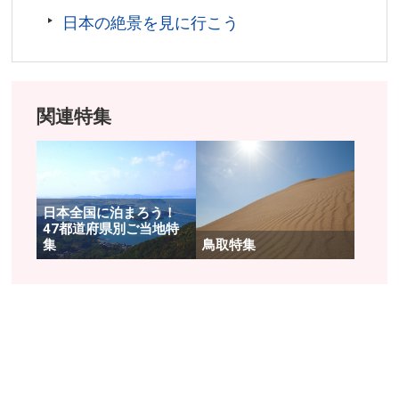
線)で約12分「赤瓦・白壁土蔵」バス停下車、徒歩約5
日本の絶景を見に行こう
分。
所在地／鳥取県倉吉市新町1丁目、東仲町、魚町、研屋
町周辺
お問い合わせ／0858-24-5371(一般社団法人 倉吉観光
関連特集
MICE協会)
倉吉白壁土蔵群 公式サイト
日本全国に泊まろう！
47都道府県別ご当地特
集
鳥取特集