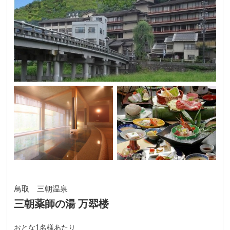
鳥取 三朝温泉
三朝薬師の湯 万翆楼
おとな1名様あたり