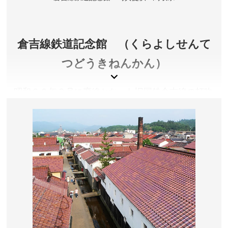
所在地／鳥取県倉吉市仲ノ町(打吹公園 羽衣池)
お問い合わせ／0858-22-1200(倉吉白壁土蔵群観光案
内所)
打吹公園・ほどき紙 公式サイト
倉吉線鉄道記念館 （くらよしせんて
つどうきねんかん）
昭和６０年３月に廃線となった旧国鉄倉吉線の打吹
駅跡地にあり、記念館横には当時活躍したＳＬ機関
車の展示もあります。
鳥取県倉吉市
入館料／無料
開館時間／9:00～17:00
休館日／年中無休
アクセス／倉吉駅よりバス(市内線)で約12分「赤瓦・白
壁土蔵」バス停下車、徒歩約3分
所在地／鳥取県倉吉市明治町1012-7