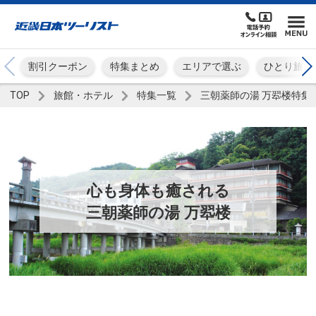
割引クーポン
特集まとめ
エリアで選ぶ
ひとり旅
TOP
旅館・ホテル
特集一覧
三朝薬師の湯 万翆楼特集
心も身体も癒される
三朝薬師の湯 万翆楼