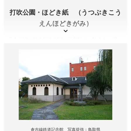
所在地／鳥取県東伯郡湯梨浜町引地565-1
打吹公園・ほどき紙 （うつぶきこう
お問い合わせ／0858-32-2180
中国庭園燕趙園 公式サイト
えんほどきがみ）
天女伝説の残る打吹公園の羽衣池に、叶えたい思い
を『ほどき紙』にしたため、そっと水に浮かべま
す。紙が溶ければ過去も水に溶け、そこから新しい
自分の始まりです。
鳥取県倉吉市
料金／ほどき紙：400円(良縁福お守り付き)
販売所営業時間／赤瓦一号館(倉吉市新町1)9:00～
17:00、倉吉白壁土蔵群観光案内所(倉吉市魚町2568-
1)9:00～17:00
アクセス／詳しくは公式サイトをご確認ください。
倉吉線鉄道記念館 写真提供：鳥取県