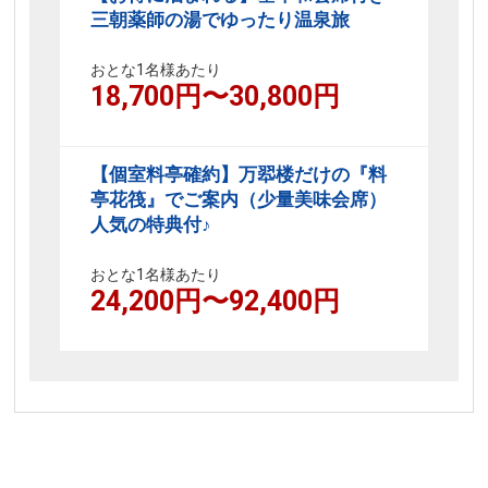
三朝薬師の湯でゆったり温泉旅
おとな1名様あたり
18,700
円〜
30,800
円
【個室料亭確約】万翆楼だけの『料
亭花筏』でご案内（少量美味会席）
人気の特典付♪
おとな1名様あたり
24,200
円〜
92,400
円