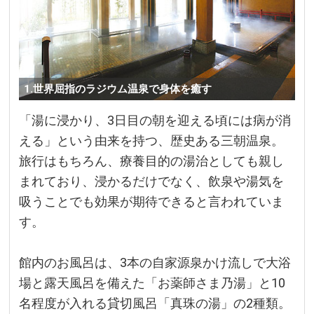
1.世界屈指のラジウム温泉で身体を癒す
「湯に浸かり、3日目の朝を迎える頃には病が消
える」という由来を持つ、歴史ある三朝温泉。
旅行はもちろん、療養目的の湯治としても親し
まれており、浸かるだけでなく、飲泉や湯気を
吸うことでも効果が期待できると言われていま
す。
館内のお風呂は、3本の自家源泉かけ流しで大浴
場と露天風呂を備えた「お薬師さま乃湯」と10
名程度が入れる貸切風呂「真珠の湯」の2種類。