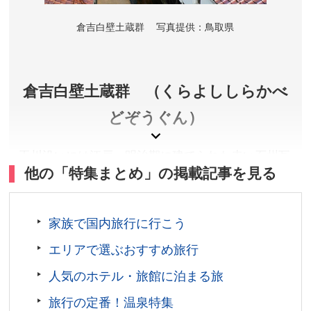
お問い合わせ／0858-26-1375(株式会社エバークリー
倉吉白壁土蔵群 写真提供：鳥取県
ン)
倉吉線鉄道記念館 公式サイト
倉吉白壁土蔵群 （くらよししらかべ
どぞうぐん）
玉川沿いには江戸、明治期に建てられた赤い石州瓦
他の「特集まとめ」の掲載記事を見る
に白い漆喰壁の建物が多く並び、当時の面影を見る
ことができます。
家族で国内旅行に行こう
鳥取県倉吉市
料金／無料
エリアで選ぶおすすめ旅行
営業時間／常時見学自由
人気のホテル・旅館に泊まる旅
アクセス／山陰道はわいICから車で約20分。米子自動
車道 湯原ICより車で約40分。JR倉吉駅よりバス(市内
旅行の定番！温泉特集