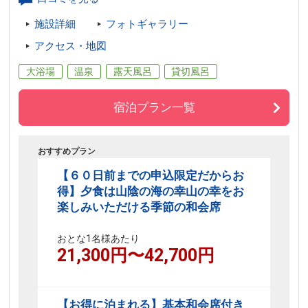
施設詳細
フォトギャラリー
アクセス・地図
大浴場
温泉
露天風呂
貸切風呂
宿泊プラン一覧
おすすめプラン
【６０日前までの申込限定だからお
得】夕食は山陰の海の幸山の幸をお
楽しみいただける季節の和会席
おとな1名様あたり
21,300
円〜
42,700
円
【お得に泊まれる】基本和会席付き