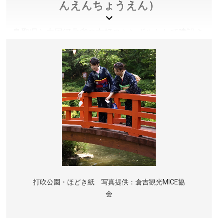
んえんちょうえん）
鳥取県と中国河北省の友好のシンボルとして建設さ
れた日本最大級の中国庭園。毎日３回、本場の中国
雑技ショーを開催しています。大好評のチャイナド
レスレンタルはベビー用から女性用、男性用まで多
数ご用意。近隣には中国風の内装を施した道の駅や
本格的な中華料理が楽しめるレストランもありま
す。日本にいながらも、“中国”をとことん感じられ
るスポットです。
鳥取県東伯郡湯梨浜町
入園料／大人500円、小中学生200円 ※道の駅の入園料
金は無料です。
打吹公園・ほどき紙 写真提供：倉吉観光MICE協
開園時間／9:00～17:00(16:30 最終入園)
会
休園日／1、2月の第4火曜日(祝日の場合は翌日)
アクセス／詳しくは公式サイトをご確認ください。