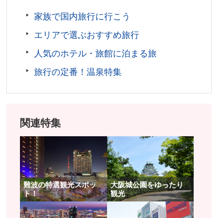
乗船料金／おとな 1,500円、学生(中学生以上) 1,000
家族で国内旅行に行こう
円、こども(小学生) 400円 ※始発1時間前に開場の乗船
エリアで選ぶおすすめ旅行
券売り場で便指定で購入
運航時間／詳しくは公式サイトをご確認ください
人気のホテル・旅館に泊まる旅
アクセス／大阪メトロ御堂筋線 なんば駅より徒歩約5
旅行の定番！温泉特集
分。南海本線・高野線 なんば駅より徒歩約10分。近
鉄・阪神 大阪難波駅より徒歩約5分。
乗船場所／太左衛門橋船着場
お問い合わせ／06-6441-0532(一本松海運株式会社)
関連特集
とんぼりリバークルーズ 公式サイト
難波の特選観光スポッ
大阪城公園をゆったり
ト！
観光