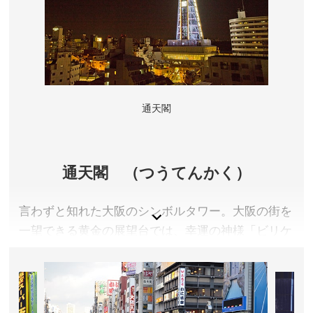
大阪府大阪市
入館料金／大人(高校生・16歳以上)2,700〜円、子ども
(小中学生)1,400〜円、幼児(3歳以上)700〜円 、2歳以
下 無料 ※日によって入館料が異なります。詳しくは公
式サイトをご確認ください。
営業時間・休館日／詳しくは公式サイトをご確認くださ
通天閣
い。
アクセス／大阪メトロ中央線 大阪港駅1番出口より徒歩
約5分
通天閣 （つうてんかく）
所在地／大阪府大阪市港区海岸通1-1-10
お問い合わせ／06-6576-5501
言わずと知れた大阪のシンボルタワー。大阪の街を
海遊館 公式サイト
一望できる黄金の展望台では、幸運の神様「ビリケ
ン像」が迎えてくれます。地下１階には人気食品メ
ーカーのアンテナショップも。
大阪府大阪市