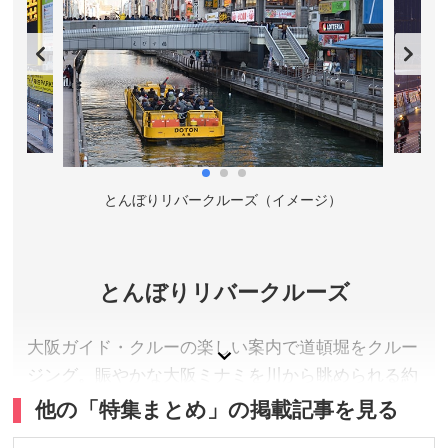
一般展望台料金／大人(高校生以上)1,200円、子ども(5
歳～中学生)600円
営業時間／一般展望台10:00～20:00(入場は19:30ま
で)、ショップ・わくわくランド10:00～19:30
定休日／年中無休
アクセス／Osaka Metro 堺筋線 恵美須町駅 3番出口よ
り徒歩3分 、阪堺電車 阪堺線 恵美須町駅 出口より徒歩
3分 、Osaka Metro 御堂筋線 動物園前駅 1番出口より徒
）
とんぼりリバークルーズ（イメージ）
歩6分 、JR 環状線 新今宮駅 通天閣口出口(東出口) より
徒歩6分 、南海電車 南海本線 新今宮駅 西出口より徒歩
10分
とんぼりリバークルーズ
所在地／大阪府大阪市浪速区恵美須東1-18-6
お問い合わせ／06-6641-9555(総合インフォメーショ
大阪ガイド・クルーの楽しい案内で道頓堀をクルー
ン/9:00～18:00)
通天閣 公式サイト
ジング。賑やかな大阪ミナミを川から眺められる約
２０分間のミニクルーズをお楽しみください。
他の「特集まとめ」の掲載記事を見る
大阪府大阪市