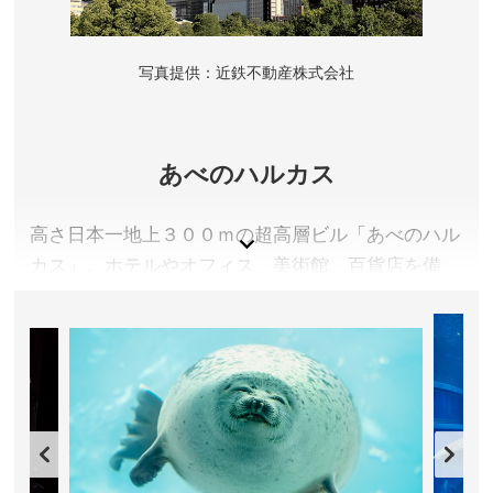
写真提供：近鉄不動産株式会社
あべのハルカス
高さ日本一地上３００ｍの超高層ビル「あべのハル
カス」。ホテルやオフィス、美術館、百貨店を備
え、先進的な都市機能を集積した立体都市として、
大阪のランドマークとなっています。最上層の「ハ
ルカス３００（展望台）」からは気候条件が良けれ
ば眼下に広がる大阪の街をはじめ、京都から六甲山
系、明石海峡大橋から淡路島、生駒山系、 関西空
港など、広大な景色を一望できます。