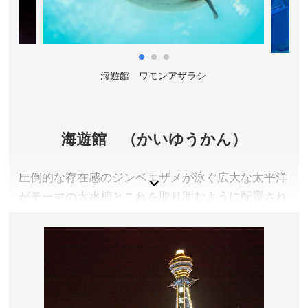
大阪府大阪市阿倍野区
料金／詳しくは公式サイトをご確認ください。
営業時間／詳しくは公式サイトをご確認ください。
アクセス／詳しくは公式サイトをご確認ください。
所在地／大阪市阿倍野区阿倍野筋1-1-43
海遊館 ワモンアザラシ
お問い合わせ／06-6621-0300
あべのハルカス 公式サイト
海遊館 （かいゆうかん）
圧倒的な存在感のジンベエザメが泳ぐ広大な太平洋
がテーマの大水槽とこれを取り囲むように配置され
た１４の大型水槽で「環太平洋」の地域を再現。
また、癒しの空間「海月（くらげ）銀河」や愛らし
いワモンアザラシが間近で見られる「新・体感エリ
ア」など様々な生き物に出会えるのは、世界最大級
の水族館ならでは。