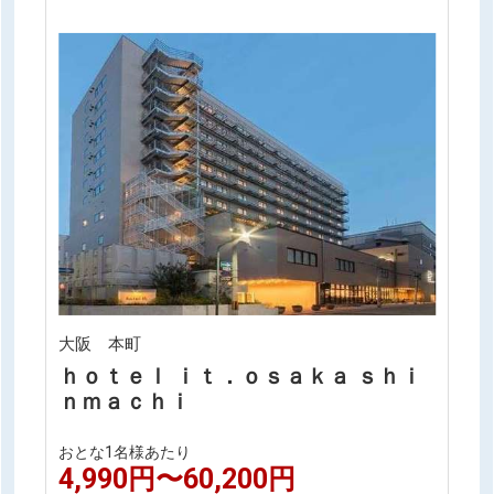
大阪 本町
ｈｏｔｅｌ ｉｔ．ｏｓａｋａ ｓｈｉ
ｎｍａｃｈｉ
おとな1名様あたり
4,990円〜60,200円