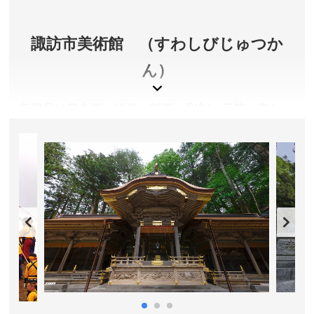
16:30（11/1～2月末日）
休館日／毎月第2・第4火曜日
諏訪市美術館 （すわしびじゅつか
アクセス／JR本線上諏訪駅より徒歩約8分
所在地／長野県諏訪市湖岸通り4-1-9
ん）
お問い合わせ／0266-52-0604
国重要文化財指定 片倉館 公式サイト
収蔵品は日本画、洋画、版画、彫刻、工芸、書な
ど。東郷青児、西郷孤月、細川宗英など多彩な作家
の作品を収蔵。趣ある建物は平成２３年に国登録有
形文化財になりました。
長野県諏訪市
入館料／大人310円、小中学生150円 ※企画展開催時は
別料金となります。
開館時間／9:00～17:00 ※入館は16:30まで
休館日／月曜と祝日の翌日、年末年始、展示替え期間、
資料整理休館日 ※詳細は公式サイトをご確認くださ
い。