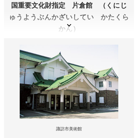
国重要文化財指定 片倉館 （くにじ
ゅうようぶんかざいしてい かたくら
かん）
昭和３年設立で、当時の片倉財閥当主が欧州視察で
受けた感銘を地域の厚生施設として形にしたもの。
レトロな雰囲気の中、大理石造りの千人風呂で日帰
り温泉が楽しめます。
長野県諏訪市
料金／入浴:大人850円、小人(3才～小学生)550円 / 見学
(ガイドなし):大人500円、小中学生100円 ※千人風呂の
見学はできません。詳しくは公式サイトをご確認くださ
い。
入浴時間／10:00～20:00(受付は19:30まで)
諏訪市美術館
見学時間／10:00～17:00（3/1～10/31）、10:00～