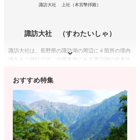
諏訪大社 上社（本宮幣拝殿）
アクセス／JR中央本線 上諏訪駅西口より徒歩約7分
所在地／長野県諏訪市湖岸通り4-1-14
お問い合わせ／0266-52-1217
諏訪市美術館 公式サイト
諏訪大社 （すわたいしゃ）
諏訪大社は、長野県の諏訪湖の周辺に４箇所の境内
地をもつ神社です。全国各地にある諏訪神社総本社
であり、国内にある最も古い神社の一つとされてい
ます。歴史は大変古く、古事記の中では出雲を舞台
おすすめ特集
に国譲りに反対して諏訪までやってきて、そこに国
を築いたとあり、また日本書紀には持統天皇が勅使
を派遣したと書かれています。
諏訪大社には本殿と呼ばれる建物がありません。代
りに秋宮は一位の木を春宮は杉の木を御神木とし、
上社は御山を御神体として拝しています。諏訪明神
は古くは風・水の守護神で五穀豊穣を祈る神。また