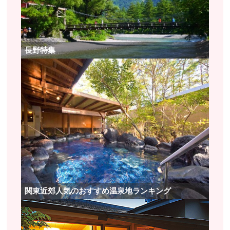
武勇の神として広く信仰され、現在は生命の根源・
生活の源を守る神として御神徳は広大無辺で、多く
の方が参拝に訪れます。また、山からの大木を曳き
長野特集
諏訪大社それぞれ社の四隅に建柱する壮大なお祭り
行事「御柱大祭」でも知られています。
長野県諏訪市
参拝時間／9:00～16:00 ※神社の祭事等によって受付を
変更する場合があります
定休日／なし
アクセス／JR茅野駅より上社本宮まで徒歩約40分
所在地／長野県諏訪市中洲宮山1(上社本宮)
お問い合わせ／0266-52-1919(上社本宮)
諏訪大社 公式サイト
関東近郊人気のおすすめ温泉地ランキング