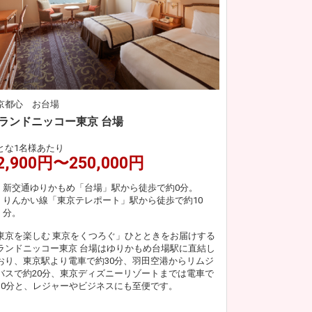
京都心 お台場
ランドニッコー東京 台場
とな1名様あたり
2,900円〜250,000円
新交通ゆりかもめ「台場」駅から徒歩で約0分。
りんかい線「東京テレポート」駅から徒歩で約10
分。
東京を楽しむ 東京をくつろぐ」ひとときをお届けする
ランドニッコー東京 台場はゆりかもめ台場駅に直結し
おり、東京駅より電車で約30分、羽田空港からリムジ
バスで約20分、東京ディズニーリゾートまでは電車で
30分と、レジャーやビジネスにも至便です。