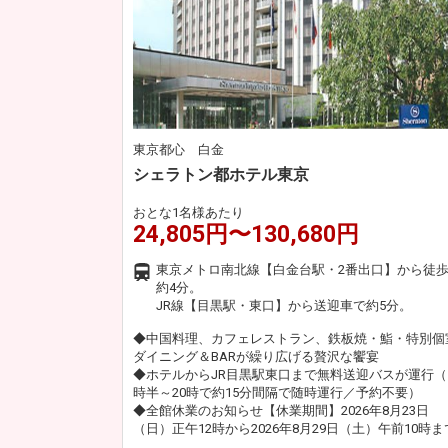
東京都心 白金
シェラトン都ホテル東京
おとな1名様あたり
24,805円〜130,680円
東京メトロ南北線【白金台駅・2番出口】から徒
約4分。
JR線【目黒駅・東口】から送迎車で約5分。
◆中国料理、カフェレストラン、鉄板焼・鮨・特別個
ダイニング＆BARが繰り広げる贅沢な饗宴
◆ホテルからJR目黒駅東口まで無料送迎バスが運行（
時半～20時で約15分間隔で随時運行／予約不要）
◆全館休業のお知らせ【休業期間】2026年8月23日
（日）正午12時から2026年8月29日（土）午前10時ま