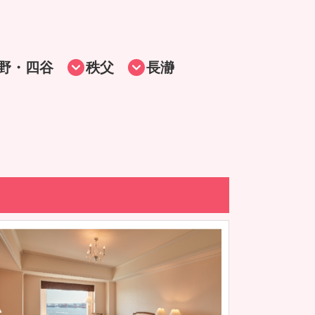
野・四谷
秩父
長瀞