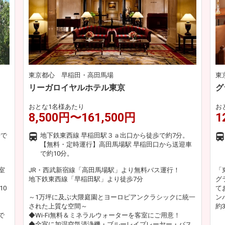
東京都心 早稲田・高田馬場
東
リーガロイヤルホテル東京
グ
おとな1名様あたり
お
8,500円〜161,500円
1
歩で
地下鉄東西線 早稲田駅３ａ出口から徒歩で約7分。
【無料・定時運行】高田馬場駅 早稲田口から送迎車
で約10分。
室
JR・西武新宿線「高田馬場駅」より無料バス運行！
「
地下鉄東西線「早稲田駅」より徒歩7分
グ
10
て
～1万坪に及ぶ大隈庭園とヨーロピアンクラシックに統一
ン
された上質な空間～
約
で
◆Wi-Fi無料＆ミネラルウォーターを客室にご用意！
◆全室に加湿空気清浄機・ブルーレイプレーヤー・バス