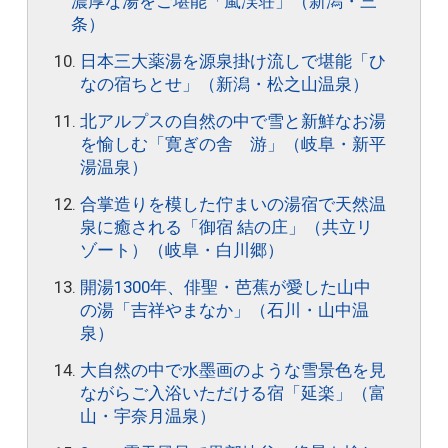
濃厚な湯をご堪能「嵐渓荘」（新潟・三
条）
日本三大薬湯を源泉掛け流しで堪能「ひ
なの宿ちとせ」（新潟・松之山温泉）
北アルプスの自然の中で雪と新鮮なお湯
を愉しむ「寛ぎの舎 游」（岐阜・新平
湯温泉）
合掌造りを模した佇まいの湯宿で天然温
泉に癒される「御宿 結の庄」（共立リ
ゾート）（岐阜・白川郷）
開湯1300年、俳聖・芭蕉が愛した山中
の湯「吉祥やまなか」（石川・山中温
泉）
大自然の中で水墨画のような雪景色を見
ながらご入浴いただける宿「延楽」（富
山・宇奈月温泉）