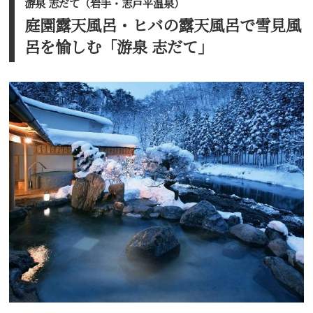
游泉 志だて（岩手・志戸平温泉）
庭園露天風呂・ヒバの露天風呂で雪見風
呂を愉しむ「游泉 志だて」