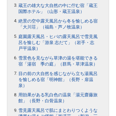
蔵王の雄大な大自然の中に佇む宿「蔵王
国際ホテル」（山形・蔵王温泉）
絶景の空中露天風呂から冬を愉しめる宿
「大川荘」（福島・芦ノ牧温泉）
庭園露天風呂・ヒバの露天風呂で雪見風
呂を愉しむ「游泉 志だて」（岩手・志
戸平温泉）
雪景色を見ながら草津の湯を堪能できる
宿「湯宿 季の庭」（群馬・草津温泉）
目の前の大自然を感じながら立ち湯風呂
を愉しめる宿「明神館」（長野・扉温
泉）
用効果がある乳白色の温泉「湯元齋藤旅
館」（長野・白骨温泉）
雪見露天風呂で肌にまとわりつくような