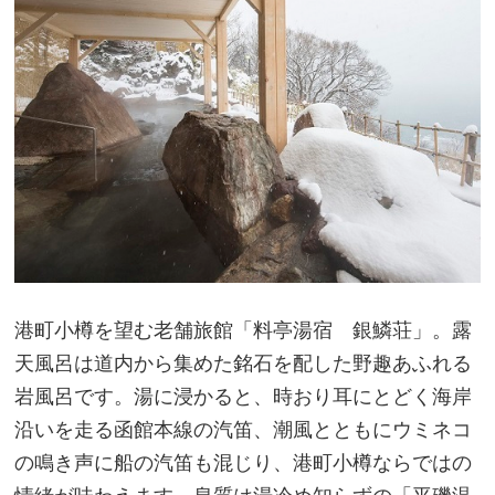
港町小樽を望む老舗旅館「料亭湯宿 銀鱗荘」。露
天風呂は道内から集めた銘石を配した野趣あふれる
岩風呂です。湯に浸かると、時おり耳にとどく海岸
沿いを走る函館本線の汽笛、潮風とともにウミネコ
の鳴き声に船の汽笛も混じり、港町小樽ならではの