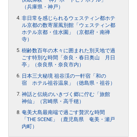
（兵庫県・神戸）
非日常を感じられるウェスティン都ホテ
ル京都の数寄屋風別館「ウェスティン都
ホテル京都・佳水園」（京都府・南禅
寺）
樹齢数百年の木々に囲まれた別天地で過
ごす特別な時間「奈良・春日奥山 月日
亭」（奈良県・奈良市内）
日本三大秘境 祖谷渓の一軒宿「和の
宿 ホテル祖谷温泉」（徳島県・祖谷）
神話と伝統のいきづく郷に佇む「旅館
神仙」（宮崎県・高千穂）
奄美大島最南端で過ごす贅沢な時間
「THE SCENE」（鹿児島県 奄美・瀬戸
内町）