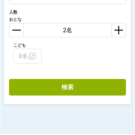
人数
おとな
こども
0名
検索