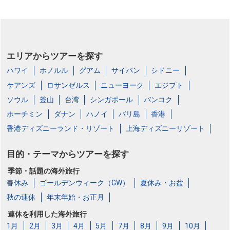
エリアからツアーを探す
ハワイ
ホノルル
グアム
サイパン
シドニー
ケアンズ
ロサンゼルス
ニューヨーク
エジプト
ソウル
釜山
台湾
シンガポール
バンコク
ホーチミン
ダナン
ハノイ
バリ島
香港
香港ディズニーランド・リゾート
上海ディズニーリゾート
目的・テーマからツアーを探す
季節・話題の海外旅行
春休み
ゴールデンウィーク（GW）
夏休み・お盆
秋の連休
年末年始・お正月
連休を利用した海外旅行
1月
2月
3月
4月
5月
7月
8月
9月
10月