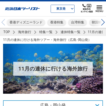
東京発
香港ディズニーランド
香港特集
台湾特集
韓国特集
TOP
海外旅行
特集一覧
連休特集一覧
11月の連休
11月の連休に行ける海外ツアー・海外旅行（広島･岡山発）
11月の連休に行ける海外旅行
広島・岡山発