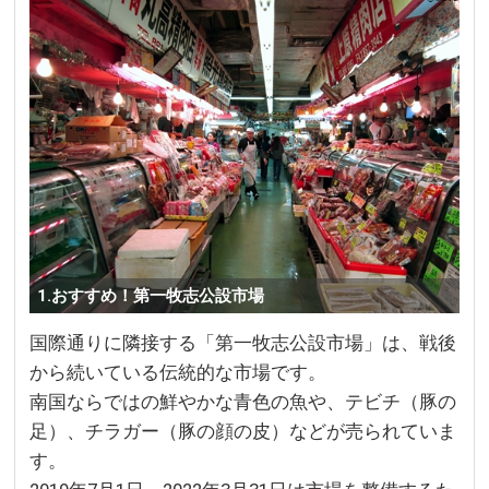
1.おすすめ！第一牧志公設市場
国際通りに隣接する「第一牧志公設市場」は、戦後
から続いている伝統的な市場です。
南国ならではの鮮やかな青色の魚や、テビチ（豚の
足）、チラガー（豚の顔の皮）などが売られていま
す。