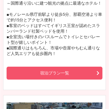
～国際通り沿いに建つ観光の拠点に最適なホテル！
～
■モノレール県庁前駅より徒歩5分、那覇空港より車
で約15分とアクセス便利！
■客室のベッドはすべてイギリス王室が認めたスラ
ンバーランド社製ベッドを使用！
■全室洗い場付きのバスルームでトイレとセパレー
ト型が嬉しいポイント！
■国際通りはもちろん、市場や壺屋やちむん通りな
ど人気エリアも徒歩圏内！
宿泊プラン一覧