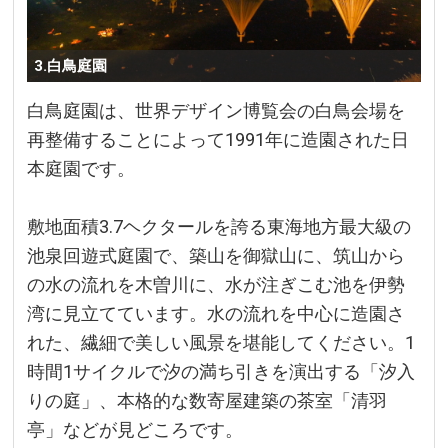
3.白鳥庭園
白鳥庭園は、世界デザイン博覧会の白鳥会場を
再整備することによって1991年に造園された日
本庭園です。
敷地面積3.7ヘクタールを誇る東海地方最大級の
池泉回遊式庭園で、築山を御獄山に、筑山から
の水の流れを木曽川に、水が注ぎこむ池を伊勢
湾に見立てています。水の流れを中心に造園さ
れた、繊細で美しい風景を堪能してください。1
時間1サイクルで汐の満ち引きを演出する「汐入
りの庭」、本格的な数寄屋建築の茶室「清羽
亭」などが見どころです。