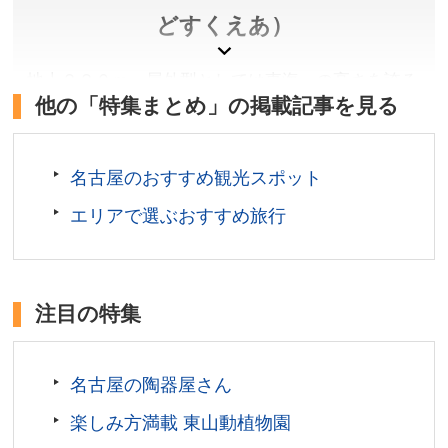
どすくえあ）
地上２２０ｍ、屋外型としては東海一の高さを誇る
他の「特集まとめ」の掲載記事を見る
展望施設「スカイプロムナード」から名古屋の街が
ほぼ３６０度一望できます。
名古屋のおすすめ観光スポット
愛知県名古屋市
料金／施設により異なります。※詳しくは公式サイトを
エリアで選ぶおすすめ旅行
ご確認ください。
営業時間／施設により異なります。※詳しくは公式サイ
トをご確認ください。
注目の特集
休館日／1月1日、2月第3月曜日、8月第4月曜日 ※施
設点検等による休館あり。12月31日は18:00まで(レス
トランはランチにて終了)。ミッドランド スクエア シネ
名古屋の陶器屋さん
マは年中無休。
アクセス／JR名古屋駅(桜通口)より徒歩約5分。名鉄名
楽しみ方満載 東山動植物園
古屋駅(中央改札口)より徒歩約3分。近鉄名古屋駅(正面