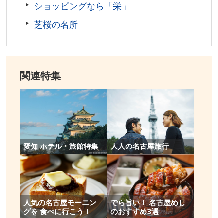
ショッピングなら「栄」
改札口)より徒歩約3分。地下鉄 名古屋駅(東山線南改札
口)より徒歩約1分。
芝桜の名所
所在地／愛知県名古屋市中村区名駅
お問い合わせ／052－527－8877（総合インフォメーシ
ョン）
ミッドランドスクエア 公式サイト
関連特集
愛知 ホテル・旅館特集
大人の名古屋旅行
人気の名古屋モーニン
でら旨い！ 名古屋めし
グを 食べに行こう！
のおすすめ3選