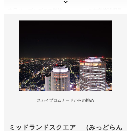
お問い合わせ／052-654-7080(名古屋港水族館）
名古屋港水族館 公式サイト
中日ドラゴンズの本拠地。セ・リーグ本拠地球場最
大級となる全長１０６ｍの「１０６ビジョン」は迫
力満点です。グッズショップ「プリズマクラブ」は
イベントがない日も営業しています（原則、イベン
トがない月曜定休）。
愛知県名古屋市
料金／詳しくは公式サイトをご確認ください。
営業時間／詳しくは公式サイトをご確認ください。
アクセス／地下鉄・ゆとりーとライン ナゴヤドーム前
矢田駅より徒歩約5分。JR・名鉄 大曽根駅より徒歩約
15分。 ※詳しくは公式サイトをご確認ください。
スカイプロムナードからの眺め
所在地／愛知県名古屋市東区大幸南1-1-1
お問い合わせ／052-719-2121(株式会社ナゴヤドーム)
バンテリンドームナゴヤ 公式サイト
ミッドランドスクエア （みっどらん