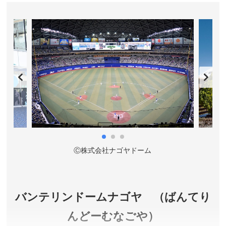
ベントもバラエティ豊か。南館１Ｆ〜３Ｆまでを貫
くサンゴ礁大水槽は迫力満点です。
愛知県名古屋市
入館料／大人2,030円、高校生2,030円、小中学生1,010
円、幼児(4歳以上)500円、夜間入館:大人1,620円、高校
生1,620円、小中学生800円、幼児(4歳以上)400円 ※夜
間入館券はゴールデンウィークおよび夏休み期間などの
夜間営業日に17時以降に入館する場合の料金です。
営業時間／9:30～17:30 ※季節によって変動します。詳
しくは公式サイトをご確認ください。
Ⓒ株式会社ナゴヤドーム
休館日／毎週月曜日 ※祝日の場合は翌日 ※GW・7月〜
9月・年末年始・春休みは無休臨時休館(冬期にメンテナ
ンス休館あり）
アクセス／地下鉄名港線 名古屋港駅(3番出口)より徒歩
バンテリンドームナゴヤ （ばんてり
5分 ※詳しくは公式サイトをご確認ください。
んどーむなごや）
所在地／愛知県名古屋市港区港町1-3