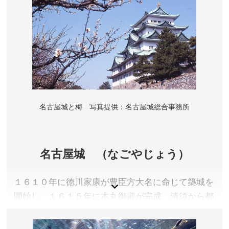
名古屋城と梅 写真提供：名古屋城総合事務所
名古屋城 （なごやじょう）
１６１０年に徳川家康が豊臣方大名に命じて築城を
開始し、１６１５年に本丸御殿が完成。清須から都
市機能もろとも移転し、尾張徳川家の居城となりま
した。