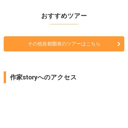
関西発
おすすめツアー
北海道発
東北発
その他首都圏発のツアーはこちら
北陸発
中国・四国発
作家storyへのアクセス
九州発
周辺の宿泊施設