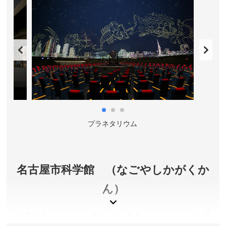
愛知県名古屋市
料金／参拝無料
参拝時間／8:30～16:30
定休日／なし
アクセス／地下鉄東山線 中村公園駅(3番出口)より徒歩
約10分。市バス「中村公園」バス停下車すぐ。
所在地／愛知県名古屋市中村区中村町木下屋敷
お問い合わせ／052-411-0003(豊國神社9:30～16:30)
豊國神社 公式サイト
プラネタリウム
名古屋市科学館 （なごやしかがくか
ん）
内径３５メートルもある「ＮＴＰぷらねっと」は世