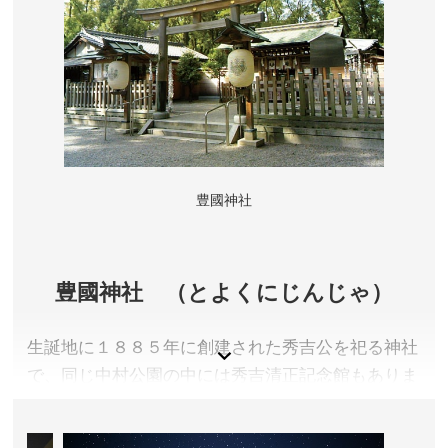
500円
開館時間／10:00～17:00 (入館は16:30まで)
定休日／月曜日 祝日・振替休日の場合は直後の平日
アクセス／JR中央線 大曽根駅南口より徒歩約10分 ※
詳しくは公式サイトをご確認ください。
所在地／愛知県名古屋市東区徳川町1017
お問い合わせ／052-935-6262(徳川美術館)
徳川美術館 公式サイト
豊國神社
豊國神社 （とよくにじんじゃ）
生誕地に１８８５年に創建された秀吉公を祀る神社
で、同じ中村公園の中には秀吉清正記念館もありま
す。