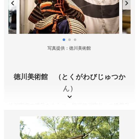
写真提供：徳川美術館
徳川美術館 （とくがわびじゅつか
ん）
徳川家康の遺品を中心に、尾張徳川家代々の遺愛品
など大名道具１万件余りを収蔵・公開しています。
愛知県名古屋市東区
入館料／一般1,600円、高校・大学生800円、小中学生