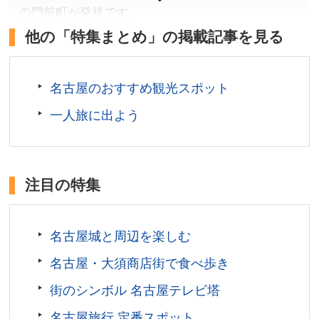
所在地／愛知県名古屋市中区栄二丁目17番1号(芸術と
の門前町が発祥です。
科学の杜・白川公園内)
他の「特集まとめ」の掲載記事を見る
お問い合わせ／052-201-4486(名古屋市科学館)
愛知県名古屋市
名古屋市科学館 公式サイト
拝観料／無料
拝観時間／6:00〜19:00
名古屋のおすすめ観光スポット
定休日／なし
一人旅に出よう
アクセス／地下鉄鶴舞線 大須観音駅(2番出口)よりす
ぐ。名古屋駅よりバス(名鉄神宮前行き・18系統)で「大
須観音」バス停下車。
所在地／愛知県名古屋市中区大須
注目の特集
お問い合わせ／052-231-6525(大須観音)
名古屋城と周辺を楽しむ
名古屋・大須商店街で食べ歩き
街のシンボル 名古屋テレビ塔
名古屋旅行 定番スポット