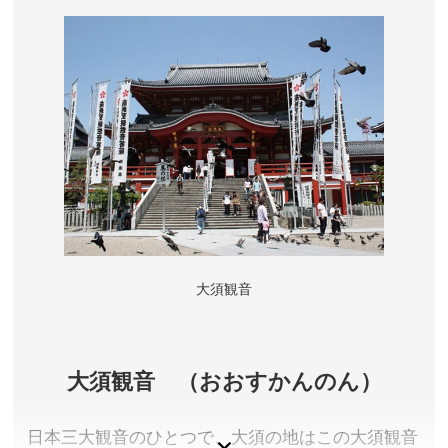
界最大級のドーム。限りなく本物に近い星空を迫力
ある映像・音楽とともに楽しめます。また、竜巻ラ
ボなど大型展示をはじめ、約２６０種類の展示を楽
しみながら、科学に親しめます。
愛知県名古屋市
観覧料／展示室とプラネタリウム:大人800円、大学・高
校生(要・学生証)500円、小人(中学生以下)無料、展示
室のみ:大人400円、大学・高校生(要・学生証)200円、
小人(中学生以下)無料
開館時間／9:30～17:00(入館は16:30まで)
大須観音
定休日／月曜日(祝日の場合は開館し、直後の平日を休
館)、第3金曜日(祝日の場合は第4金曜日)、12月29日か
ら1月3日 ※その他 臨時開館、休館日あり
アクセス／地下鉄東山線・鶴舞線 伏見駅(4・５番出口)
大須観音 （おおすかんのん）
より徒歩約5分 ※詳しくは公式サイトをご確認くださ
い。
日本三大観音のひとつで、大須の地はこの大須観音