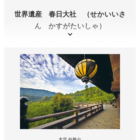
世界遺産 春日大社 （せかいいさ
ん かすがたいしゃ）
鮮やかな朱塗りが美しい社殿、約２千基の石燈籠と
約１千基の釣燈籠、貴重な文化財を数多く収蔵する
国宝殿や萬葉植物園などが広大な境内にあります。
奈良県奈良市
拝観料／詳しくは公式サイトをご確認ください。
開門時間／詳しくは公式サイトをご確認ください。
アクセス／JR奈良駅・近鉄奈良駅より奈良交通バス(春
日大社本殿行)で「春日大社本殿」バス停下車すぐ。ま
たは市内循環・外回り循環バスで「春日大社表参道」バ
ス停下車、徒歩約10分。
所在地／奈良県奈良市春日野町160
本堂 外舞台
お問い合わせ／0742-22-7788