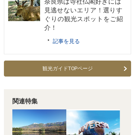
奈良県は寺社仏閣好きには
18歳未満無料 ※特別展の観覧料金については、別途定
見逃せないエリア！選りす
めます。詳しくは公式サイトをご確認ください。
開館時間／9:30～17:00 ※展覧会・曜日によっては延長
ぐりの観光スポットをご紹
あり。最新情報は公式サイトをご確認ください。
介！
休館日／毎週月曜日(休日の場合はその翌日。連休の場
記事を見る
合は終了後の翌日)、12月28日～1月1日、その他、臨時
に休館日を変更することがあります。
アクセス／近鉄奈良駅より登大路を東へ徒歩約15分。
JR奈良駅または近鉄奈良駅より市内循環バス(外回り)で
観光ガイドTOPページ
「氷室神社・国立博物館」バス停下車すぐ。
所在地／奈良県奈良市登大路町50番地
お問い合わせ／050-5542-8600(ハローダイヤル)
奈良国立博物館 公式サイト
関連特集