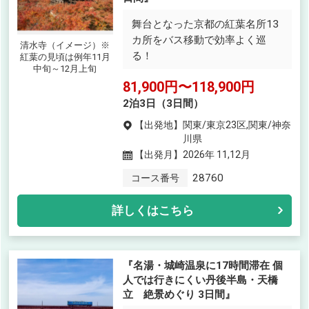
舞台となった京都の紅葉名所13
カ所をバス移動で効率よく巡
清水寺（イメージ）※
る！
紅葉の見頃は例年11月
中旬～12月上旬
81,900円〜118,900円
2泊3日（3日間）
【出発地】
関東/東京23区,関東/神奈
川県
【出発月】
2026年 11,12月
28760
コース番号
詳しくはこちら
『名湯・城崎温泉に17時間滞在 個
人では行きにくい丹後半島・天橋
立 絶景めぐり 3日間』