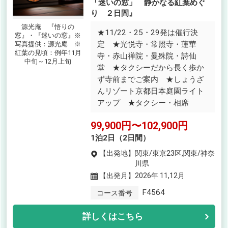
「迷いの窓」 静かなる紅葉めぐ
り ２日間』
源光庵 『悟りの
★11/22・25・29発は催行決
窓』・『迷いの窓』※
定 ★光悦寺・常照寺・蓮華
写真提供：源光庵 ※
紅葉の見頃：例年11月
寺・赤山禅院・曼殊院・詩仙
中旬～12月上旬
堂 ★タクシーだから長く歩か
ず寺前までご案内 ★しょうざ
んリゾート京都日本庭園ライト
アップ ★タクシー・相席
99,900円〜102,900円
1泊2日（2日間）
【出発地】
関東/東京23区,関東/神奈
川県
【出発月】
2026年 11,12月
F4564
コース番号
詳しくはこちら