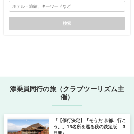
検索
添乗員同行の旅（クラブツーリズム主
催）
『【催行決定】「そうだ 京都、行こ
う。」13名所を巡る秋の決定版 3
日間』