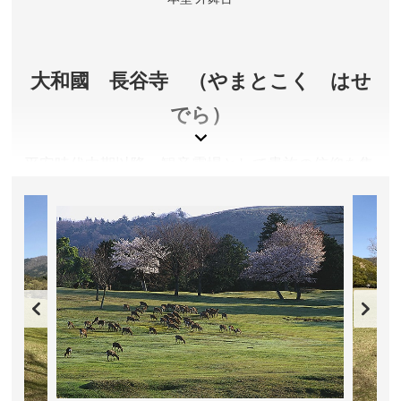
春日大社 公式サイト
大和國 長谷寺 （やまとこく はせ
でら）
平安時代中期以降、観音霊場として貴族の信仰を集
め、藤原道長も参詣したそうです。また、「枕草
子」、「源氏物語」、「更級日記」など多くの古典
文学にも登場します。
奈良県桜井市
入山料／大人500円、中高校生500円、小学生250円
入山時間／4月〜9月 8:30～17:00、10月〜11月・3月
9:00〜17:00、12月〜2月 9:00〜16:30 ※牡丹まつり
期間等時間延長あり
定休日／なし