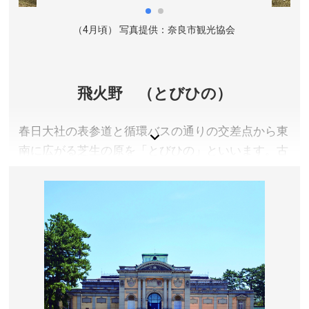
アクセス／近鉄大阪線 長谷寺駅より徒歩約15分。近鉄
（4月頃） 写真提供：奈良市観光協会
大阪線 JR万葉まほろば線 桜井駅より奈良交通バスで
「長谷寺参道口」バス停下車、徒歩約10分。 ※詳しく
は公式サイトをご確認ください。
所在地／奈良県桜井市初瀬731-1
飛火野 （とびひの）
お問い合わせ／0744-47-7001
大和國 長谷寺 公式サイト
春日大社の表参道と循環バスの通りの交差点から東
南に広がる芝生の原を「とびひの」といいます。古
くは「とぶひの」ともいわれ、鹿島大明神が春日の
地にお着きになられたとき、八代尊様が光明のため
口から火を吐かれ、その炎がいつまでも消えず飛ん
でいる様に見えたことからこの名がついたとも、飛
火が古代の通信施設「烽火（のろし）」の意味であ
るからだともいわれています。
奈良県奈良市