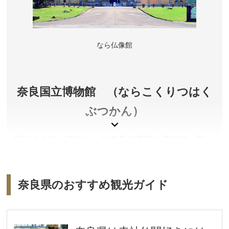
アクセス／JR奈良駅・近鉄奈良駅より市内循環バスで
「春日大社表参道」バス停下車すぐ
所在地／奈良県奈良市春日野町
お問い合わせ／0742-22-7788
なら仏像館
春日大社 公式サイト
奈良国立博物館 （ならこくりつはく
ぶつかん）
明治２８年に開館した仏教美術専門の博物館。彫
刻、絵画、書跡、工芸、考古の名品の他、中国古代
青銅器も展示しています。毎年秋頃、正倉院展が催
されます。
奈良県のおすすめ観光ガイド
奈良県奈良市
観覧料／一般700円、大学生350円、高校生以下および