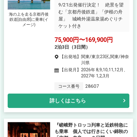
9/21出発催行決定！ 絶景を望
む「京都丹後鉄道」「伊根の舟
海の上を走る京都丹後
屋」 城崎外湯温泉湯めぐりチ
鉄道[自由席]に乗車(イ
メージ)
ケット付き
75,900円〜169,900円
2泊3日（3日間）
【出発地】
関東/東京23区,関東/神奈
川県
【出発月】
2026年 8,9,10,11,12月、
2027年 1,2,3月
28607
コース番号
詳しくはこちら
『嵯峨野トロッコ列車と近鉄特急に
も乗車 個人では行きにくい錦秋の