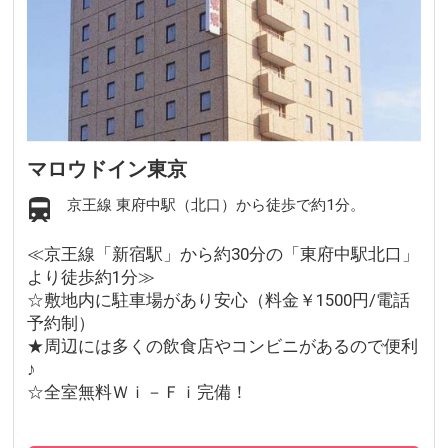
マロウドイン東京
京王線 東府中駅（北口）から徒歩で約1分。
≪京王線「新宿駅」から約30分の「東府中駅北口」
より徒歩約1分≫
☆敷地内に駐車場があり安心（料金￥1500円/電話
予約制）
★周辺には多くの飲食店やコンビニがあるので便利
♪
☆全室無料Ｗｉ－Ｆｉ完備！