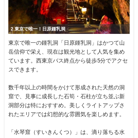
2.東京で唯一！日原鍾乳洞
東京で唯一の鍾乳洞「日原鍾乳洞」はかつて山
岳信仰で栄え、現在は観光地として人気を集め
ています。西東京バス終点から徒歩5分でアクセ
スできます。
数千年以上の時間をかけて形成された天然の洞
窟で、見事に成長した石筍・石柱が立ち並ぶ新
洞部分は特におすすめ。美しくライトアップさ
れたエリアでは幻想的な雰囲気を楽しめます。
「水琴窟（すいきんくつ）」は、滴り落ちる水