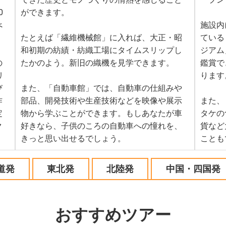
0
ができます。
べ
施設内
たとえば「繊維機械館」に入れば、大正・昭
ている
和初期の紡績・紡織工場にタイムスリップし
ジアム
の
たかのよう。新旧の織機を見学できます。
鑑賞で
リ
ります
び
また、「自動車館」では、自動車の仕組みや
作
部品、開発技術や生産技術などを映像や展示
また、
定
物から学ぶことができます。もしあなたが車
タケの
ク
好きなら、子供のころの自動車への憧れを、
貨など
きっと思い出せるでしょう。
ことも
道発
東北発
北陸発
中国・四国発
おすすめツアー